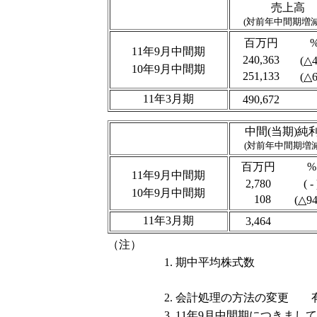
売上高
(対前年中間期増減
百万円
11年9月中間期
240,363
(△4
10年9月中間期
251,133
(△6
11年3月期
490,672
中間(当期)純
(対前年中間期増減
百万円
%
11年9月中間期
2,780
( - 
10年9月中間期
108
(△94
11年3月期
3,464
（注）
1. 期中平均株式数
2. 会計処理の方法の変更 
3. 11年9月中間期につきま