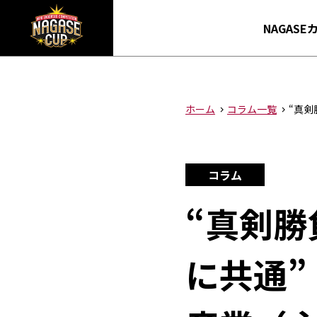
NAGAS
ホーム
コラム一覧
“真
コラム
“真剣
に共通”