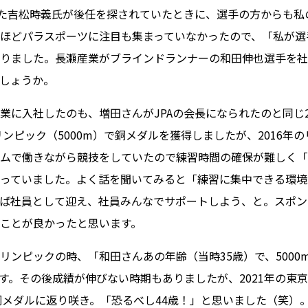
いた吉松時義氏が後任を探されていたときに、選手の方からも私
ほどパラスポーツに注目も集まっていなかったので、「私が選
りました。長瀬産業がブラインドランナーの和田伸也選手を社
しょうか。
業に入社したのも、増田さんがJPAの会長になられたのと同じ2
リンピック（5000m）で銅メダルを獲得しましたが、2016年
ムで働きながら競技をしていたので練習時間の確保が難しく「
っていました。よく話を聞いてみると「練習に集中できる環境
ば社員として迎え、社員みんなでサポートしよう、と。スポン
ことが良かったと思います。
リンピックの時、「和田さんあの年齢（当時35歳）で、5000
す。その後成績が伸びない時期もありましたが、2021年の東京パ
で銅メダルに返り咲き。「恐るべし44歳！」と思いました（笑）