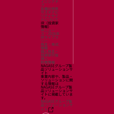
イニシアチ
ブ
各種対照表
サステナビ
リティサイ
トについて
IR（投資家
情報）
IRニュー
ス：2026年
IRライブラ
リー
株主・株式
情報
個人株主・
投資家の皆
様へ
財務情報
NAGASEグループ製
品ソリューションサ
イト
事業内容や、製品・
ソリューションに関
する情報は
NAGASEグループ製
品ソリューションサ
イトに掲載していま
す。
NAGASEグループ製
品ソリューションサ
イト