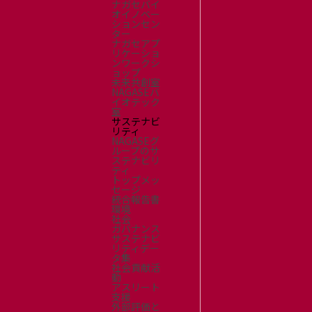
ナガセバイ
オイノベー
ションセン
ター
ナガセアプ
リケーショ
ンワークシ
ョップ
未来共創室
NAGASEバ
イオテック
室
サステナビ
リティ
NAGASEグ
ループのサ
ステナビリ
ティ
トップメッ
セージ
統合報告書
環境
社会
ガバナンス
サステナビ
リティデー
タ集
社会貢献活
動
アスリート
支援
外部評価と