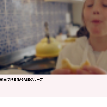
エレクトロニクス事業部
先進機能材料事業部
モビリティソリューションズ事業部
ライフ＆ヘルスケア製品事業部
ナガセバイオイノベーションセンター
ナガセアプリケーションワークショップ
未来共創室
NAGASEバイオテック室
IR（投資家情報）
IRニュース：2026年
IRライブラリー
個人株主・投資家の皆様へ
株主・株式情報
財務情報
動画で見るNAGASEグループ
サステナビリティ
NAGASEグループのサステナビリティ
トップメッセージ
統合報告書