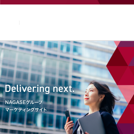
企業情報
基本理念
トップメッセージ
経営方針・計画
会社概要
組織図
役員・執行役員
国内・海外のNAGASEグループ
長瀬産業の歩み