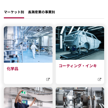
環境
社会
マーケット別
長瀬産業の事業別
ガバナンス
サステナビリティデータ集
社会貢献活動
アスリート支援
外部評価とイニシアチブ
各種対照表
サステナビリティサイトについて
コーティング・インキ
化学品