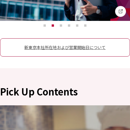
ニュース
2026年
2025年
2024年
2023年
2022年
新東京本社所在地および営業開始日について
2021年
2020年
2019年
2018年
2017年
2016年
2015年
Pick Up Contents
2014年
事業案内
機能化学品事業部
スペシャリティケミカル事業部
ポリマーグローバルアカウント事業部