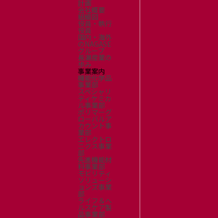
計画
会社概要
組織図
役員・執行
役員
国内・海外
のNAGASE
グループ
長瀬産業の
歩み
事業案内
機能化学品
事業部
スペシャリ
ティケミカ
ル事業部
ポリマーグ
ローバルア
カウント事
業部
エレクトロ
ニクス事業
部
先進機能材
料事業部
モビリティ
ソリューシ
ョンズ事業
部
ライフ＆ヘ
ルスケア製
品事業部