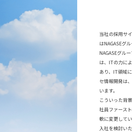
当社の採用サ
はNAGASE
NAGASEグ
は、ITの力に
あり、IT領域
セ情報開発は
います。
こういった背景
社員ファース
軟に変更してい
入社を検討いた