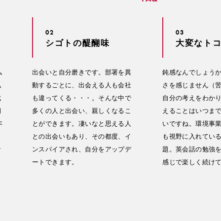
02
03
シゴトの醍醐味
大変なト
ム
出会いと自分磨きです。部署を異
鈍感なんでしょう
私
動するごとに、出会える人も会社
さを感じません（
成
も違ってくる・・・。そんな中で
自分の考えをわか
期
多くの人と出会い、親しくなるこ
えることはいつま
年
とができます。凄いなと思える人
いですね。環境事
との出会いもあり、その都度、イ
も視野に入れてい
サ
ンスパイアされ、自分をアップデ
題。英会話の勉強
ートできます。
感じで楽しく続け