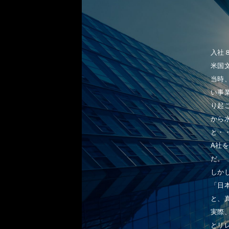
入社
米国
当時
い事
り起
から
と・
A社
だ。
しかし
「日
と、
実際
とリ