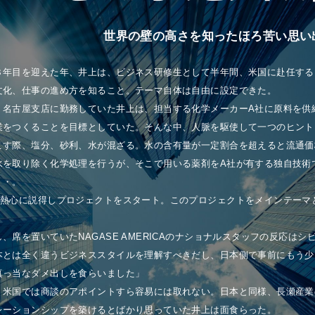
世界の壁の高さを知ったほろ苦い思い
８年目を迎えた年、井上は、ビジネス研修生として半年間、米国に赴任する
文化、仕事の進め方を知ること。テーマ自体は自由に設定できた。
、名古屋支店に勤務していた井上は、担当する化学メーカーA社に原料を供
業をつくることを目標としていた。そんな中、人脈を駆使して一つのヒント
こす際、塩分、砂利、水が混ざる。水の含有量が一定割合を超えると流通価
水を取り除く化学処理を行うが、そこで用いる薬剤をA社が有する独自技術
・・。
を熱心に説得しプロジェクトをスタート。このプロジェクトをメインテーマ
、席を置いていたNAGASE AMERICAのナショナルスタッフの反応はシ
本とは全く違うビジネススタイルを理解すべきだし、日本側で事前にもう少
真っ当なダメ出しを食らいました」
、米国では商談のアポイントすら容易には取れない。日本と同様、長瀬産業
レーションシップを築けるとばかり思っていた井上は面食らった。