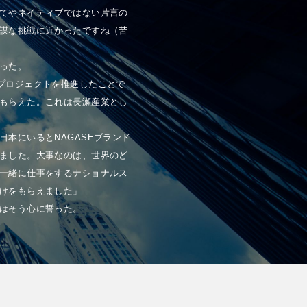
てやネイティブではない片言の
謀な挑戦に近かったですね（苦
った。
プロジェクトを推進したことで
もらえた。これは長瀬産業とし
本にいるとNAGASEブランド
ました。大事なのは、世界のど
一緒に仕事をするナショナルス
けをもらえました」
はそう心に誓った。