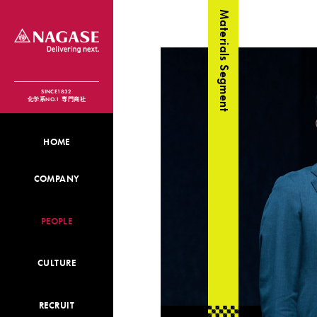
Materials Segment
SINCE1832
化学系NO.1 専門商社
HOME
COMPANY
PEOPLE
CULTURE
RECRUIT