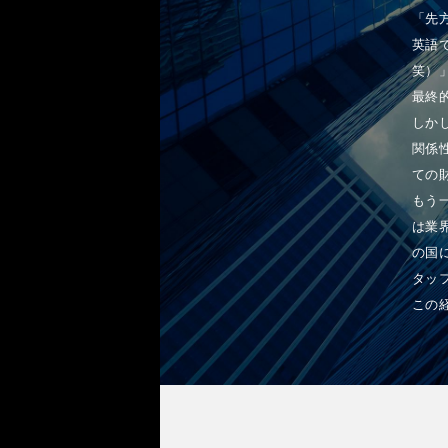
「先
英語
笑）
最終
しか
関係
ての
もう
は業
の国
タッ
この