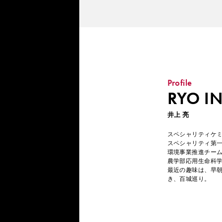
Profile
RYO I
井上 亮
スペシャリティケ
スペシャリティ第
環境事業推進チー
農学部応用生命科
最近の趣味は、早
き、百城巡り。