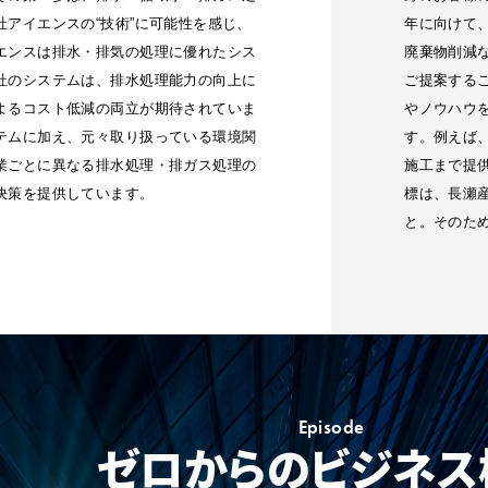
アイエンスの“技術”に可能性を感じ、
年に向けて
エンスは排水・排気の処理に優れたシス
廃棄物削減
社のシステムは、排水処理能力の向上に
ご提案する
よるコスト低減の両立が期待されていま
やノウハウ
テムに加え、元々取り扱っている環境関
す。例えば
業ごとに異なる排水処理・排ガス処理の
施工まで提
決策を提供しています。
標は、長瀬
と。そのた
Episode
ゼロからのビジネス