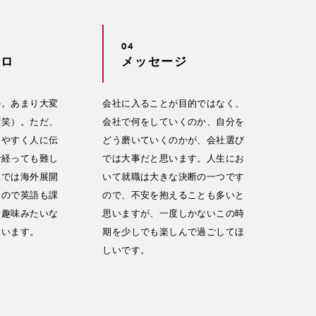
04
コロ
メッセージ
か。あまり大変
会社に入ることが目的ではなく、
苦笑）。ただ、
会社で何をしていくのか、自分を
りやすく人に伝
どう磨いていくのかが、会社選び
で経っても難し
では大事だと思います。人生にお
業では海外展開
いて就職は大きな決断の一つです
るので英語も課
ので、不安を抱えることも多いと
を趣味みたいな
思いますが、一度しかないこの時
ています。
期を少しでも楽しんで過ごしてほ
しいです。