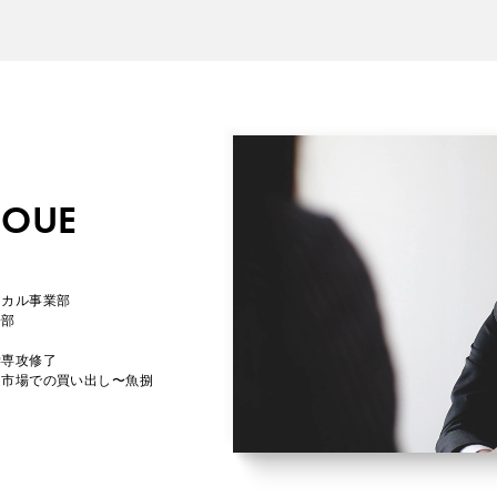
NOUE
ミカル事業部
一部
ム
学専攻修了
朝市場での買い出し〜魚捌