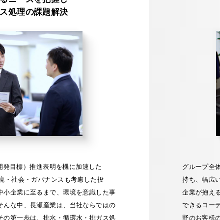
ス処理の課題解決
な開発目標）推進表明を機に加速した
グループ全
環境・社会・ガバナンスも考慮した投
持ち、幅広
中小企業に至るまで、環境を意識した事
企業が抱え
そんな中、長瀬産業は、当社ならではの
できるコー
その第一歩は、排水・循環水・排ガス処
野のお客様の