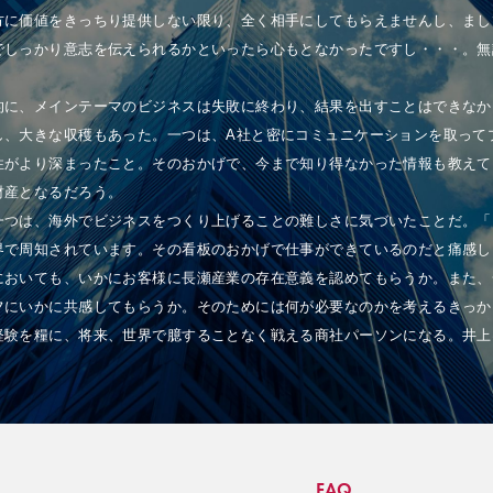
方に価値をきっちり提供しない限り、全く相手にしてもらえませんし、まし
でしっかり意志を伝えられるかといったら心もとなかったですし・・・。無
」
的に、メインテーマのビジネスは失敗に終わり、結果を出すことはできなか
し、大きな収穫もあった。一つは、A社と密にコミュニケーションを取って
性がより深まったこと。そのおかげで、今まで知り得なかった情報も教えて
財産となるだろう。
一つは、海外でビジネスをつくり上げることの難しさに気づいたことだ。「日
界で周知されています。その看板のおかげで仕事ができているのだと痛感し
においても、いかにお客様に長瀬産業の存在意義を認めてもらうか。また、
フにいかに共感してもらうか。そのためには何が必要なのかを考えるきっか
経験を糧に、将来、世界で臆することなく戦える商社パーソンになる。井上
FAQ