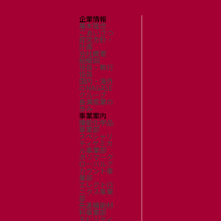
企業情報
基本理念
ごあいさつ
経営方針・
計画
会社概要
組織図
役員・執行
役員
国内・海外
のNAGASE
グループ
長瀬産業の
歩み
事業案内
機能化学品
事業部
スペシャリ
ティケミカ
ル事業部
ポリマーグ
ローバルア
カウント事
業部
エレクトロ
ニクス事業
部
先進機能材
料事業部
モビリティ