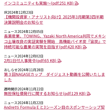
インコミュニティも実施～(pdf:251 KB)
ニュース
IR
2024年12月23日
2026年
【機関投資家・アナリスト向け】2025年3月期第3四半期
2025年
決算説明会のお知らせ
2024年
2023年
ニュース
2024年12月05日
長瀬産業、TOWING、Yazaki North America共同でメキシ
2022年
コ土壌改良の実証実験を開始 高機能バイオ炭『宙炭』で
2021年
持続可能な農業の実現を目指す(pdf:420 KB)
2020年
2019年
ニュース
2024年12月02日
2018年
2月1日付人事発令(pdf:65 KB)
2017年
2016年
おしらせ
2024年11月28日
2015年
第３回NAGASEカップ ダイジェスト動画を公開いたしま
2014年
した
適時開示
2024年11月22日
事業案内
無担保社債発行に関するお知らせ(pdf:129 KB)
機能化学品事業部
スペシャリティケミカル事業部
ニュース
2024年11月22日
ポリマーグローバルアカウント事業部
Andretti Formula E と3シーズン目のスポンサーシップ契