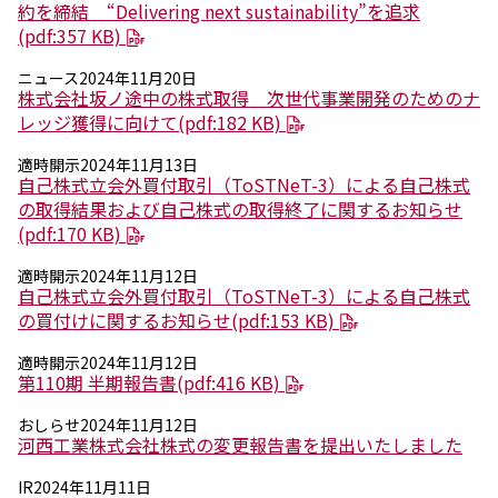
エレクトロニクス事業部
約を締結 “Delivering next sustainability”を追求
先進機能材料事業部
(pdf:357 KB)
モビリティソリューションズ事業部
ニュース
2024年11月20日
ライフ＆ヘルスケア製品事業部
株式会社坂ノ途中の株式取得 次世代事業開発のためのナ
ナガセバイオイノベーションセンター
レッジ獲得に向けて(pdf:182 KB)
ナガセアプリケーションワークショップ
未来共創室
適時開示
2024年11月13日
NAGASEバイオテック室
自己株式立会外買付取引（ToSTNeT-3）による自己株式
の取得結果および自己株式の取得終了に関するお知らせ
(pdf:170 KB)
IR（投資家情報）
IRニュース：2026年
適時開示
2024年11月12日
IRライブラリー
自己株式立会外買付取引（ToSTNeT-3）による自己株式
個人株主・投資家の皆様へ
の買付けに関するお知らせ(pdf:153 KB)
株主・株式情報
財務情報
適時開示
2024年11月12日
第110期 半期報告書(pdf:416 KB)
サステナビリティ
おしらせ
2024年11月12日
NAGASEグループのサステナビリティ
河西工業株式会社株式の変更報告書を提出いたしました
トップメッセージ
統合報告書
IR
2024年11月11日