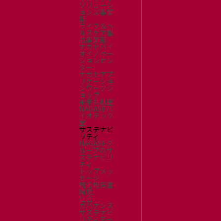
ソリューシ
ョンズ事業
部
ライフ＆ヘ
ルスケア製
品事業部
ナガセバイ
オイノベー
ションセン
ター
ナガセアプ
リケーショ
ンワークシ
ョップ
未来共創室
NAGASEバ
イオテック
室
サステナビ
リティ
NAGASEグ
ループのサ
ステナビリ
ティ
トップメッ
セージ
統合報告書
環境
社会
ガバナンス
サステナビ
リティデー