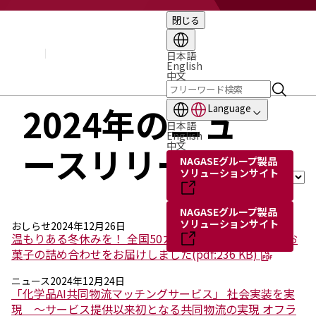
閉じる
企業情報
基本理念
トップメッセージ
日本語
English
経営方針・計画
中文
会社概要
組織図
2024年のニュ
Language
役員・執行役員
日本語
国内・海外のNAGASEグループ
English
中文
ースリリース
長瀬産業の歩み
年を選
NAGASEグループ製品
択：
ソリューションサイト
NAGASEグループ製品
ソリューションサイト
おしらせ
2024年12月26日
温もりある冬休みを！ 全国50カ所の「こども食堂」にお
菓子の詰め合わせをお届けしました(pdf:236 KB)
ニュース
2024年12月24日
「化学品AI共同物流マッチングサービス」 社会実装を実
現 ～サービス提供以来初となる共同物流の実現 オフラ