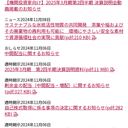
環境
【機関投資家向け】2025年3月期第2四半期 決算説明会動
社会
画掲載のお知らせ
ガバナンス
ニュース
2024年11月08日
サステナビリティデータ集
サステナブルな氷核活性物質の共同開発 茶葉や稲および
社会貢献活動
その廃棄物の再利用も可能に 環境にやさしい安全な素材
アスリート支援
で資源循環社会の実現に貢献(pdf:210 KB)
外部評価とイニシアチブ
各種対照表
おしらせ
2024年11月06日
サステナビリティサイトについて
中間配当に関するお知らせ
適時開示
2024年11月06日
2025年3月期 第2四半期決算説明資料(pdf:11 MB)
適時開示
2024年11月06日
剰余金の配当（中間配当・増配）に関するお知らせ
(pdf:327 KB)
適時開示
2024年11月06日
自己株式取得に係る事項の決定に関するお知らせ(pdf:282
KB)
適時開示
2024年11月06日