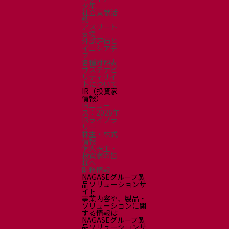
タ集
社会貢献活
動
アスリート
支援
外部評価と
イニシアチ
ブ
各種対照表
サステナビ
リティサイ
トについて
IR（投資家
情報）
IRニュー
ス：2026年
IRライブラ
リー
株主・株式
情報
個人株主・
投資家の皆
様へ
財務情報
NAGASEグループ製
品ソリューションサ
イト
事業内容や、製品・
ソリューションに関
する情報は
NAGASEグループ製
品ソリューションサ