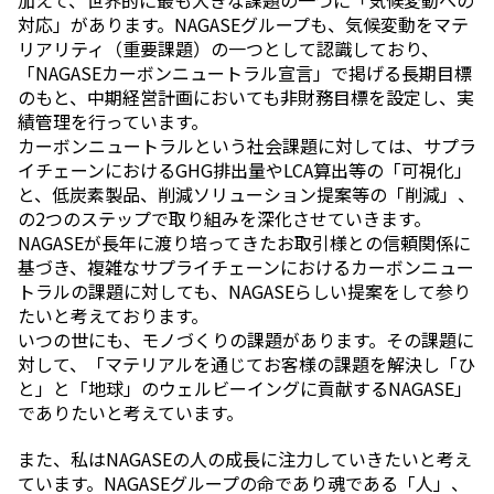
加えて、世界的に最も大きな課題の一つに「気候変動への
エレクトロニクス事業部
対応」があります。NAGASEグループも、気候変動をマテ
先進機能材料事業部
リアリティ（重要課題）の一つとして認識しており、
モビリティソリューションズ事業部
「NAGASEカーボンニュートラル宣言」で掲げる長期目標
ライフ＆ヘルスケア製品事業部
のもと、中期経営計画においても非財務目標を設定し、実
ナガセバイオイノベーションセンター
績管理を行っています。
ナガセアプリケーションワークショップ
カーボンニュートラルという社会課題に対しては、サプラ
未来共創室
イチェーンにおけるGHG排出量やLCA算出等の「可視化」
NAGASEバイオテック室
と、低炭素製品、削減ソリューション提案等の「削減」、
の2つのステップで取り組みを深化させていきます。
IR（投資家情報）
NAGASEが長年に渡り培ってきたお取引様との信頼関係に
IRニュース：2026年
基づき、複雑なサプライチェーンにおけるカーボンニュー
IRライブラリー
トラルの課題に対しても、NAGASEらしい提案をして参り
個人株主・投資家の皆様へ
たいと考えております。
株主・株式情報
いつの世にも、モノづくりの課題があります。その課題に
財務情報
対して、「マテリアルを通じてお客様の課題を解決し「ひ
と」と「地球」のウェルビーイングに貢献するNAGASE」
サステナビリティ
でありたいと考えています。
NAGASEグループのサステナビリティ
トップメッセージ
また、私はNAGASEの人の成長に注力していきたいと考え
統合報告書
ています。NAGASEグループの命であり魂である「人」、