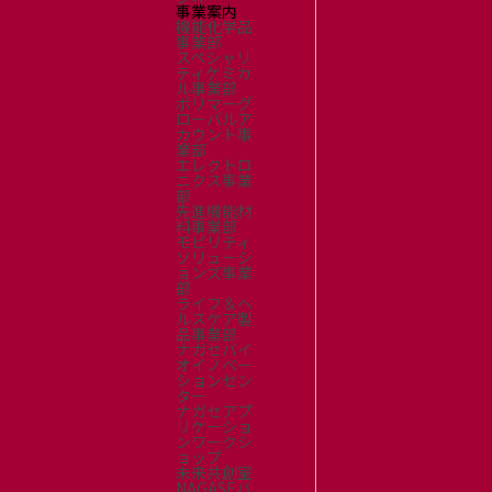
事業案内
機能化学品
事業部
スペシャリ
ティケミカ
ル事業部
ポリマーグ
ローバルア
カウント事
業部
エレクトロ
ニクス事業
部
先進機能材
料事業部
モビリティ
ソリューシ
ョンズ事業
部
ライフ＆ヘ
ルスケア製
品事業部
ナガセバイ
オイノベー
ションセン
ター
ナガセアプ
リケーショ
ンワークシ
ョップ
未来共創室
NAGASEバ