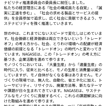
ナビリティ推進委員会の委員長に就任しました。
私たちの経営理念にある「社会の構成員たる自覚」、「誠
ニュース
実に正道を歩む」、「社会の求める製品とサービスの提
2026年
供」を全員参加で追求し、広く社会に貢献できるよう、サ
2025年
ステナビリティを強く推進していきます。
2024年
2023年
世の中は、これまでにないスピードで変化しはじめていま
2022年
す。社会価値と経済価値は両立できないという「トレード
2021年
オフ」の考え方から、社会、とりわけ環境への配慮が経済
2020年
価値の前提となる「トレードオン」の時代へと変わってき
2019年
ています。NAGASEは、この「トレードオン」の考え方に
2018年
基づき、企業活動を進めて参ります。
2017年
モノづくりにおいては、「大量生産」から「適量生産」の
2016年
時代に入り、従来と比べると、モノの生産と消費量は減少
2015年
していますが、モノ自体がなくなる事はありません。モノ
2014年
づくりの現場では、無人化、自動化、省エネ化に加え、ト
レーサビリティ、リサイクル、廃棄方法等、新たなテーマ
事業案内
や課題が日々生まれてきています。NAGASEは、サステナ
機能化学品事業部
ブルなモノづくりに貢献するべく、これらの課題解決に向
スペシャリティケミカル事業部
けた取組みを進めて参ります。
ポリマーグローバルアカウント事業部