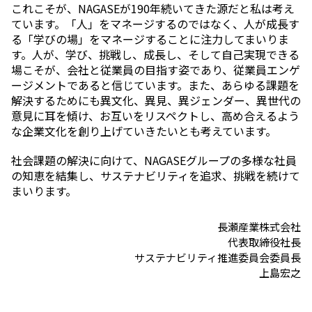
環境
これこそが、NAGASEが190年続いてきた源だと私は考え
社会
ています。「人」をマネージするのではなく、人が成長す
ガバナンス
る「学びの場」をマネージすることに注力してまいりま
サステナビリティデータ集
す。人が、学び、挑戦し、成長し、そして自己実現できる
社会貢献活動
場こそが、会社と従業員の目指す姿であり、従業員エンゲ
アスリート支援
ージメントであると信じています。また、あらゆる課題を
外部評価とイニシアチブ
解決するためにも異文化、異見、異ジェンダー、異世代の
各種対照表
意見に耳を傾け、お互いをリスペクトし、高め合えるよう
サステナビリティサイトについて
な企業文化を創り上げていきたいとも考えています。
社会課題の解決に向けて、NAGASEグループの多様な社員
の知恵を結集し、サステナビリティを追求、挑戦を続けて
まいります。
長瀬産業株式会社
代表取締役社長
サステナビリティ推進委員会委員長
上島宏之