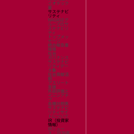
イオテック
室
サステナビ
リティ
NAGASEグ
ループのサ
ステナビリ
ティ
トップメッ
セージ
統合報告書
環境
社会
ガバナンス
サステナビ
リティデー
タ集
社会貢献活
動
アスリート
支援
外部評価と
イニシアチ
ブ
各種対照表
サステナビ
リティサイ
トについて
IR（投資家
情報）
IRニュー
ス：2026年