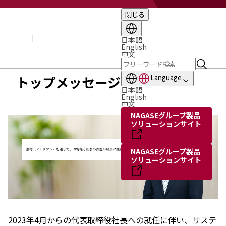
閉じる
企業情報
基本理念
トップメッセージ
日本語
English
経営方針・計画
中文
会社概要
組織図
トップメッセージ
Language
役員・執行役員
日本語
国内・海外のNAGASEグループ
English
中文
長瀬産業の歩み
NAGASEグループ製品
ソリューションサイト
NAGASEグループ製品
ソリューションサイト
2023年4月からの代表取締役社長への就任に伴い、サステ