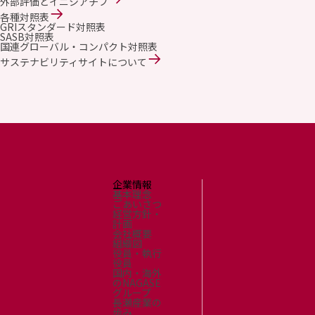
外部評価とイニシアチブ
各種対照表
GRIスタンダード対照表
SASB対照表
国連グローバル・コンパクト対照表
サステナビリティサイトについて
企業情報
基本理念
ごあいさつ
経営方針・
計画
会社概要
組織図
役員・執行
役員
国内・海外
のNAGASE
グループ
長瀬産業の
歩み