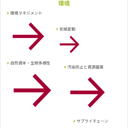
環境
エレクトロニクス事業部
先進機能材料事業部
環境マネジメント
モビリティソリューションズ事業部
ライフ＆ヘルスケア製品事業部
ナガセバイオイノベーションセンター
気候変動
ナガセアプリケーションワークショップ
未来共創室
NAGASEバイオテック室
IR（投資家情報）
自然資本・生物多様性
IRニュース：2026年
汚染防止と資源循環
IRライブラリー
個人株主・投資家の皆様へ
株主・株式情報
財務情報
サステナビリティ
NAGASEグループのサステナビリティ
トップメッセージ
サプライチェーン
統合報告書