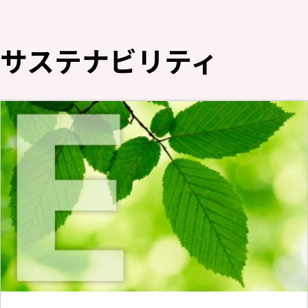
ニュース
2026年
サステナビリティ
2025年
2024年
2023年
2022年
2021年
2020年
2019年
2018年
2017年
2016年
2015年
2014年
事業案内
機能化学品事業部
スペシャリティケミカル事業部
ポリマーグローバルアカウント事業部