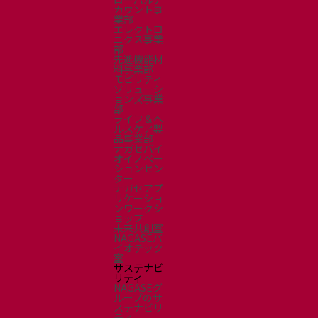
カウント事
業部
エレクトロ
ニクス事業
部
先進機能材
料事業部
モビリティ
ソリューシ
ョンズ事業
部
ライフ＆ヘ
ルスケア製
品事業部
ナガセバイ
オイノベー
ションセン
ター
ナガセアプ
リケーショ
ンワークシ
ョップ
未来共創室
NAGASEバ
イオテック
室
サステナビ
リティ
NAGASEグ
ループのサ
ステナビリ
ティ