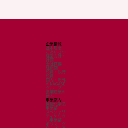
企業情報
基本理念
ごあいさつ
経営方針・
計画
会社概要
組織図
役員・執行
役員
国内・海外
のNAGASE
グループ
長瀬産業の
歩み
事業案内
機能化学品
事業部
スペシャリ
ティケミカ
ル事業部
ポリマーグ
ローバルア