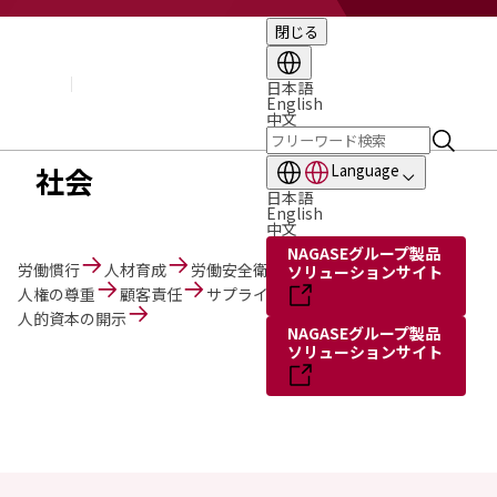
閉じる
企業情報
基本理念
トップメッセージ
日本語
English
経営方針・計画
中文
会社概要
組織図
社会
Language
役員・執行役員
日本語
国内・海外のNAGASEグループ
English
中文
長瀬産業の歩み
NAGASEグループ製品
労働慣行
人材育成
労働安全衛生・健康経営
ソリューションサイト
人権の尊重
顧客責任
サプライチェーン
人的資本の開示
NAGASEグループ製品
ソリューションサイト