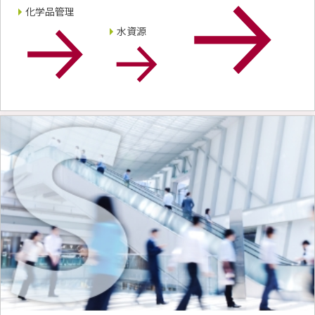
環境
化学品管理
社会
水資源
ガバナンス
サステナビリティデータ集
社会貢献活動
アスリート支援
外部評価とイニシアチブ
各種対照表
サステナビリティサイトについて