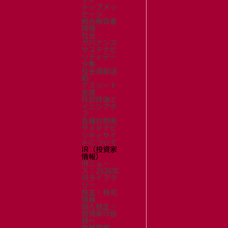
トップメッ
セージ
統合報告書
環境
社会
ガバナンス
サステナビ
リティデー
タ集
社会貢献活
動
アスリート
支援
外部評価と
イニシアチ
ブ
各種対照表
サステナビ
リティサイ
トについて
IR（投資家
情報）
IRニュー
ス：2026年
IRライブラ
リー
株主・株式
情報
個人株主・
投資家の皆
様へ
財務情報