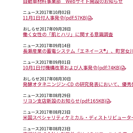
自動車材料事業部 Webサイト開設のお知らせ
ニュース
2017年10月02日
11月1日付人事発令
(pdf:57KB)
おしらせ
2017年09月28日
働く女性の「肌とハリ」に関する意識調査
ニュース
2017年09月14日
長瀬産業の蓄電システム「エネイース®」、町営女
ニュース
2017年09月01日
10月1日付機構改革および人事発令
(pdf:74KB)
おしらせ
2017年08月30日
発酵オタネニンジン-CD の研究発表において、優
ニュース
2017年08月29日
リヨン支店新設のお知らせ
(pdf:165KB)
ニュース
2017年08月23日
米国スペシャリティケミカル・ディストリビューター 
ニュース
2017年08月23日