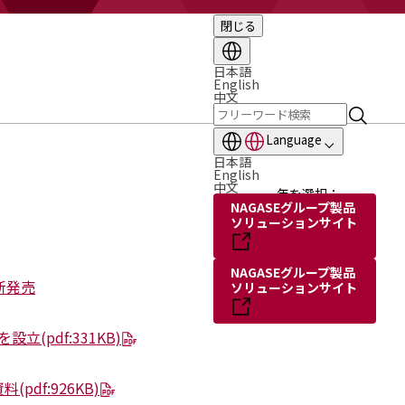
閉じる
日本語
English
中文
Language
日本語
English
中文
年を選択：
NAGASEグループ製品
ソリューションサイト
NAGASEグループ製品
新発売
ソリューションサイト
を設立
(pdf:331KB)
資料
(pdf:926KB)