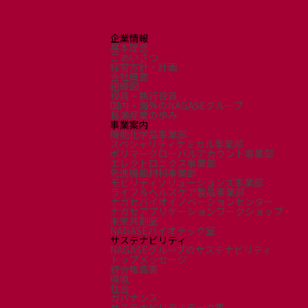
企業情報
基本理念
ごあいさつ
経営方針・計画
会社概要
組織図
役員・執行役員
国内・海外のNAGASEグループ
長瀬産業の歩み
事業案内
機能化学品事業部
スペシャリティケミカル事業部
ポリマーグローバルアカウント事業部
エレクトロニクス事業部
先進機能材料事業部
モビリティソリューションズ事業部
ライフ＆ヘルスケア製品事業部
ナガセバイオイノベーションセンター
ナガセアプリケーションワークショップ
未来共創室
NAGASEバイオテック室
サステナビリティ
NAGASEグループのサステナビリティ
トップメッセージ
統合報告書
環境
社会
ガバナンス
サステナビリティデータ集