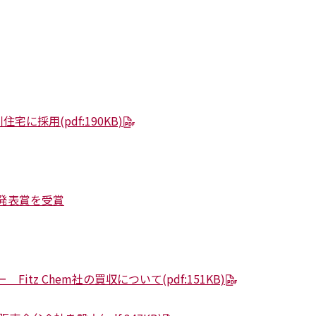
川住宅に採用
(pdf:190KB)
秀発表賞を受賞
Fitz Chem社の買収について
(pdf:151KB)