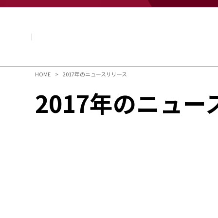
企業情報
基本理念
トップメッセージ
経営方針・計画
会社概要
組織図
HOME
2017年のニュースリリース
役員・執行役員
2017年のニュ
国内・海外のNAGASEグループ
長瀬産業の歩み