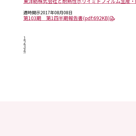
東洋紡株式会社と耐熱性ポリイミドフィルム生産・
適時開示
2017年08月08日
第103期 第1四半期報告書
(pdf:692KB)
1
2
3
4