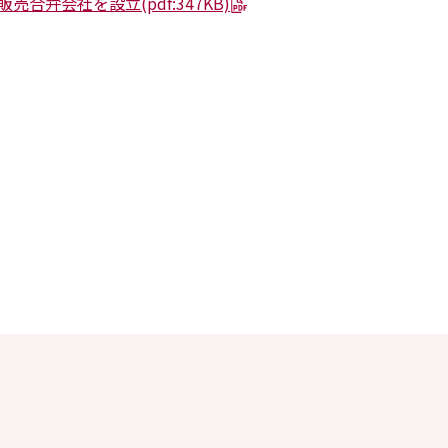
販売合弁会社を設立
(pdf:347KB)