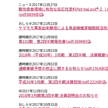
ニュース
2017年11月27日
酸性腐食環境に有効な反応性塗料Pat!naLock®
(pdf:685KB)
おしらせ
2017年11月22日
ヤマモモ果実由来酵母による真皮線維芽細胞賦活効
適時開示
2017年11月08日
第103期 第2四半期報告書
(pdf:369KB)
適時開示
2017年11月02日
2018年（平成30年）3月期 第2四半期 決算概要
(
適時開示
2017年11月02日
通期業績予想の修正に関するお知らせ
(pdf:191KB)
適時開示
2017年11月02日
平成30年3月期 第2四半期決算短信
(pdf:221KB)
IR
2017年11月01日
2018年3月期第2四半期 決算説明会のお知らせ
おしらせ
2017年10月31日