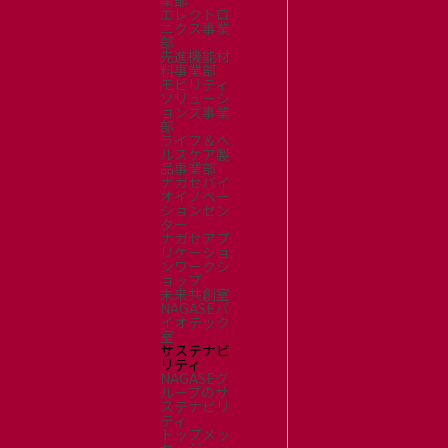
業部
エレクトロ
ニクス事業
部
先進機能材
料事業部
モビリティ
ソリューシ
ョンズ事業
部
ライフ＆ヘ
ルスケア製
品事業部
ナガセバイ
オイノベー
ションセン
ター
ナガセアプ
リケーショ
ンワークシ
ョップ
未来共創室
NAGASEバ
イオテック
室
サステナビ
リティ
NAGASEグ
ループのサ
ステナビリ
ティ
トップメッ