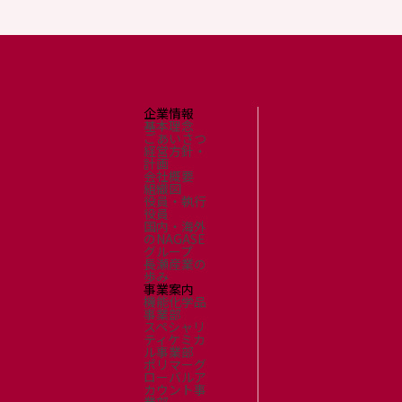
企業情報
基本理念
ごあいさつ
経営方針・
計画
会社概要
組織図
役員・執行
役員
国内・海外
のNAGASE
グループ
長瀬産業の
歩み
事業案内
機能化学品
事業部
スペシャリ
ティケミカ
ル事業部
ポリマーグ
ローバルア
カウント事