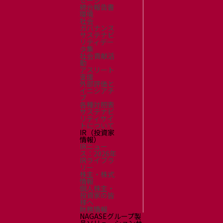
セージ
統合報告書
環境
社会
ガバナンス
サステナビ
リティデー
タ集
社会貢献活
動
アスリート
支援
外部評価と
イニシアチ
ブ
各種対照表
サステナビ
リティサイ
トについて
IR（投資家
情報）
IRニュー
ス：2026年
IRライブラ
リー
株主・株式
情報
個人株主・
投資家の皆
様へ
財務情報
NAGASEグループ製