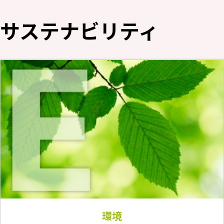
採用情報
新卒採用（総合・事務職）
サステナビリティ
キャリア採用
NAGASEグループ採用情報
環境