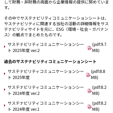
して財務・非財務の両面から企業情報の提供に努めていま
エレクトロニクス事業部
す。
先進機能材料事業部
モビリティソリューションズ事業部
その中でサステナビリティコミュニケーションシートは、
ライフ＆ヘルスケア製品事業部
サステナビリティに関連する当社の活動の詳細情報をサス
ナガセバイオイノベーションセンター
テナビリティサイトを元に、ESG（環境・社会・ガバナン
ナガセアプリケーションワークショップ
ス）の観点でまとめたものです。
未来共創室
NAGASEバイオテック室
サステナビリティコミュニケーションシー
(pdf:9.7
ト 2025年度 ver.2
MB)
IR（投資家情報）
IRニュース：2026年
過去のサステナビリティコミュニケーションシート
IRライブラリー
個人株主・投資家の皆様へ
サステナビリティコミュニケーションシー
(pdf:8.8
株主・株式情報
ト 2025年度
MB)
財務情報
サステナビリティコミュニケーションシー
(pdf:8.2
サステナビリティ
ト 2024年度 ver.2
MB)
NAGASEグループのサステナビリティ
サステナビリティコミュニケーションシー
(pdf:8.2
トップメッセージ
ト 2024年度 ver.1
MB)
統合報告書