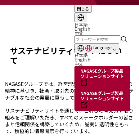
閉じる
企業情報
基本理念
トップメッセージ
日本語
English
経営方針・計画
中文
会社概要
組織図
サステナビリティサイトについ
Language
役員・執行役員
日本語
て
国内・海外のNAGASEグループ
English
中文
長瀬産業の歩み
NAGASEグループ製品
ソリューションサイト
NAGASEグループでは、経営理念に掲げる「誠実正道」の
精神に基づき、社会・取引先の課題解決を実現し、サステ
NAGASEグループ製品
ナブルな社会の発展に貢献していきます。
ソリューションサイト
サステナビリティサイトを通じて、これらの考え方や取り
組みをご理解いただき、すべてのステークホルダーの皆さ
まと信頼関係を構築していくため、誠実に透明性をもっ
て、積極的に情報開示を行っています。