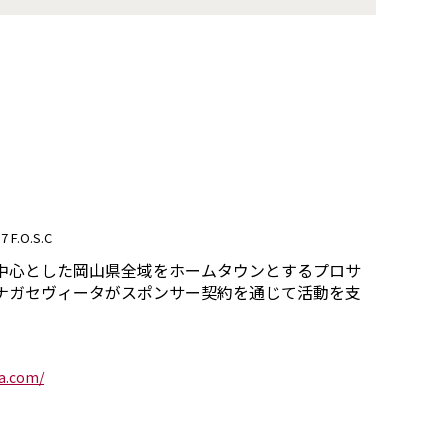
7 F.O.S.C
中心とした岡山県全域をホームタウンとするプロサ
ナガセヴィータがスポンサー契約を通じて活動を支
a.com/