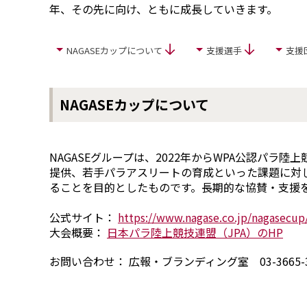
エレクトロニクス事業部
年、その先に向け、ともに成長していきます。
先進機能材料事業部
モビリティソリューションズ事業部
ライフ＆ヘルスケア製品事業部
NAGASEカップについて
⽀援選⼿
⽀援
ナガセバイオイノベーションセンター
ナガセアプリケーションワークショップ
未来共創室
NAGASEカップについて
NAGASEバイオテック室
IR（投資家情報）
NAGASEグループは、2022年からWPA公認パ
IRニュース：2026年
提供、若手パラアスリートの育成といった課題に対し
IRライブラリー
ることを目的としたものです。長期的な協賛・支援
個人株主・投資家の皆様へ
株主・株式情報
公式サイト：
https://www.nagase.co.jp/nagasecup
財務情報
大会概要：
日本パラ陸上競技連盟（JPA）のHP
サステナビリティ
お問い合わせ： 広報・ブランディング室 03-3665-3
NAGASEグループのサステナビリティ
トップメッセージ
統合報告書