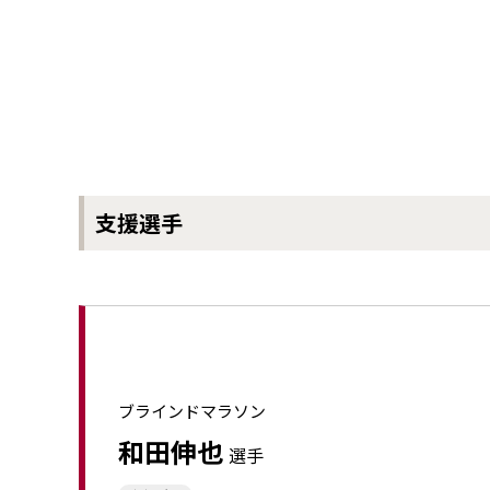
環境
社会
ガバナンス
サステナビリティデータ集
社会貢献活動
アスリート支援
外部評価とイニシアチブ
各種対照表
サステナビリティサイトについて
⽀援選⼿
ブラインドマラソン
和⽥伸也
選⼿