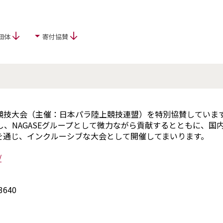
団体
寄付協賛
ラ陸上競技大会（主催：日本パラ陸上競技連盟）を特別協賛してい
、NAGASEグループとして微力ながら貢献するとともに、国
を通じ、インクルーシブな大会として開催してまいります。
/
640