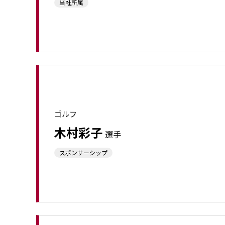
当社所属
採用情報
新卒採用（総合・事務職）
キャリア採用
NAGASEグループ採用情報
ゴルフ
⽊村彩⼦
選⼿
スポンサーシップ