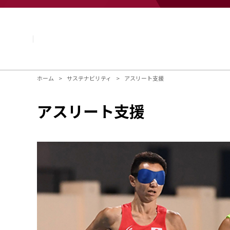
企業情報
基本理念
トップメッセージ
経営方針・計画
会社概要
組織図
ホーム
サステナビリティ
アスリート支援
役員・執行役員
国内・海外のNAGASEグループ
アスリート支援
長瀬産業の歩み