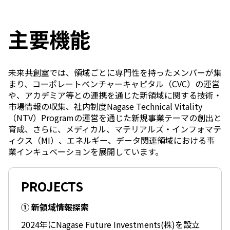
ニュース
2026年
主要機能
2025年
2024年
2023年
未来共創室では、領域ごとに専門性を持ったメンバーが集
2022年
まり、コーポレートベンチャーキャピタル（CVC）の運営
2021年
や、アカデミア等との連携を通じた新領域に関する技術・
2020年
市場情報の収集、社内制度Nagase Technical Vitality
2019年
（NTV）Programの運営を通じた新規事業テーマの創出と
2018年
育成、さらに、メディカル、マテリアルズ・インフォマテ
2017年
ィクス（MI）、エネルギー、データ関連領域における事
2016年
業インキュベーションを展開しています。
2015年
2014年
PROJECTS
事業案内
機能化学品事業部
① 新領域情報探索
スペシャリティケミカル事業部
ポリマーグローバルアカウント事業部
2024年にNagase Future Investments(株)を設立