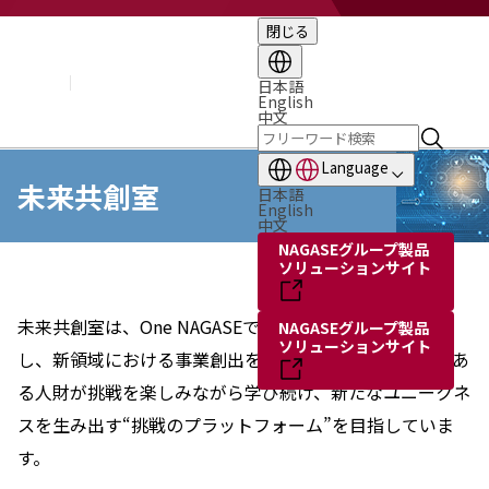
閉じる
企業情報
基本理念
トップメッセージ
日本語
English
経営方針・計画
中文
会社概要
組織図
Language
役員・執行役員
未来共創室
日本語
国内・海外のNAGASEグループ
English
中文
長瀬産業の歩み
NAGASEグループ製品
ソリューションサイト
未来共創室は、One NAGASEでの新たな価値創造を目指
NAGASEグループ製品
ソリューションサイト
し、新領域における事業創出を推進する組織です。情熱あ
る人財が挑戦を楽しみながら学び続け、新たなユニークネ
スを生み出す“挑戦のプラットフォーム”を目指していま
す。