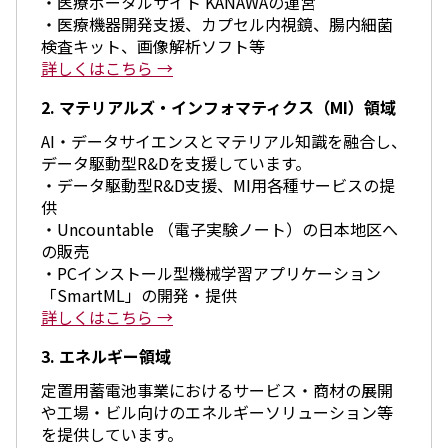
・医療ポータルサイト KANAWAの運営
環境
・医療機器開発支援、カプセル内視鏡、腸内細菌
社会
検査キット、画像解析ソフト等
ガバナンス
詳しくはこちら →
サステナビリティデータ集
社会貢献活動
2. マテリアルズ・インフォマティクス（MI）領域
アスリート支援
外部評価とイニシアチブ
AI・データサイエンスとマテリアル知識を融合し、
各種対照表
データ駆動型R&Dを支援しています。
サステナビリティサイトについて
・データ駆動型R&D支援、MI用各種サービスの提
供
・Uncountable （電子実験ノート）の日本地区へ
の販売
・PCインストール型機械学習アプリケーション
「SmartML」の開発・提供
詳しくはこちら →
3. エネルギー領域
定置用蓄電池事業におけるサービス・商材の展開
や工場・ビル向けのエネルギーソリューション等
を提供しています。