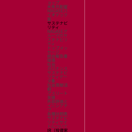
ョップ
未来共創室
NAGASEバ
イオテック
室
サステナビ
リティ
NAGASEグ
ループのサ
ステナビリ
ティ
トップメッ
セージ
統合報告書
環境
社会
ガバナンス
サステナビ
リティデー
タ集
社会貢献活
動
アスリート
支援
外部評価と
イニシアチ
ブ
各種対照表
サステナビ
リティサイ
トについて
IR（投資家