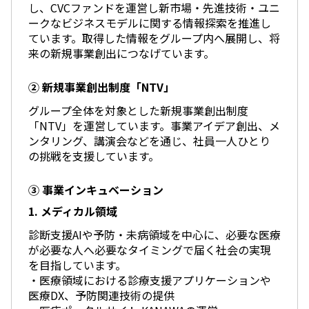
エレクトロニクス事業部
し、CVCファンドを運営し新市場・先進技術・ユニ
先進機能材料事業部
ークなビジネスモデルに関する情報探索を推進し
モビリティソリューションズ事業部
ています。取得した情報をグループ内へ展開し、将
ライフ＆ヘルスケア製品事業部
来の新規事業創出につなげています。
ナガセバイオイノベーションセンター
ナガセアプリケーションワークショップ
② 新規事業創出制度「NTV」
未来共創室
グループ全体を対象とした新規事業創出制度
NAGASEバイオテック室
「NTV」を運営しています。事業アイデア創出、メ
ンタリング、講演会などを通じ、社員一人ひとり
IR（投資家情報）
の挑戦を支援しています。
IRニュース：2026年
IRライブラリー
③ 事業インキュベーション
個人株主・投資家の皆様へ
株主・株式情報
1. メディカル領域
財務情報
診断支援AIや予防・未病領域を中心に、必要な医療
が必要な人へ必要なタイミングで届く社会の実現
サステナビリティ
を目指しています。
NAGASEグループのサステナビリティ
・医療領域における診療支援アプリケーションや
トップメッセージ
医療DX、予防関連技術の提供
統合報告書