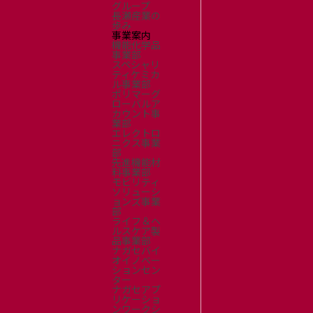
グループ
長瀬産業の
歩み
事業案内
機能化学品
事業部
スペシャリ
ティケミカ
ル事業部
ポリマーグ
ローバルア
カウント事
業部
エレクトロ
ニクス事業
部
先進機能材
料事業部
モビリティ
ソリューシ
ョンズ事業
部
ライフ＆ヘ
ルスケア製
品事業部
ナガセバイ
オイノベー
ションセン
ター
ナガセアプ
リケーショ
ンワークシ