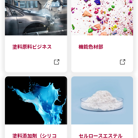
採用情報
新卒採用（総合・事務職）
キャリア採用
NAGASEグループ採用情報
塗料原料ビジネス
機能色材部
塗料添加剤（シリコ
セルロースエステル