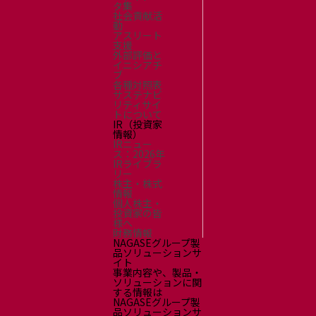
タ集
社会貢献活
動
アスリート
支援
外部評価と
イニシアチ
ブ
各種対照表
サステナビ
リティサイ
トについて
IR（投資家
情報）
IRニュー
ス：2026年
IRライブラ
リー
株主・株式
情報
個人株主・
投資家の皆
様へ
財務情報
NAGASEグループ製
品ソリューションサ
イト
事業内容や、製品・
ソリューションに関
する情報は
NAGASEグループ製
品ソリューションサ