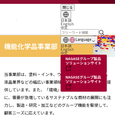
閉じる
企業情報
基本理念
トップメッセージ
日本語
English
経営方針・計画
中文
会社概要
組織図
Language
役員・執行役員
機能化学品事業部
日本語
国内・海外のNAGASEグループ
English
中文
長瀬産業の歩み
NAGASEグループ製品
ソリューションサイト
当事業部は、塗料・インキ、ウレタン、印刷やフィルム、
NAGASEグループ製品
液晶業界などの幅広い事業領域に対し、高機能性素材を提
ソリューションサイト
供しています。また、「環境」「バイオ」をキーワード
に、需要が急増しているサステナブルな商材の展開にも注
力し、製造・研究・加工などのグループ機能を駆使して、
顧客ニーズに応えています。