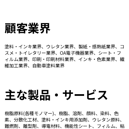
ニュース
2026年
顧客業界
2025年
2024年
2023年
2022年
塗料・インキ業界、ウレタン業界、製紙・感熱紙業界、コ
2021年
スメ・トイレタリー業界、OA電子機器業界、シート・フ
2020年
ィルム業界、印刷・印刷材料業界、インキ・色素業界、繊
2019年
維加工業界、自動車塗料業界
2018年
2017年
2016年
2015年
主な製品・サービス
2014年
事業案内
機能化学品事業部
樹脂原料(各種モノマー)、樹脂、溶剤、顔料、染料、色
スペシャリティケミカル事業部
素、分散化工材、塗料・インキ用添加剤、ウレタン原料、
ポリマーグローバルアカウント事業部
難燃剤、離型剤、導電材料、機能性シート、フィルム、粘