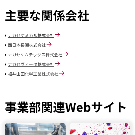
環境
社会
主要な関係会社
ガバナンス
サステナビリティデータ集
社会貢献活動
アスリート支援
ナガセケミカル株式会社
外部評価とイニシアチブ
西日本長瀬株式会社
各種対照表
ナガセケムテックス株式会社
サステナビリティサイトについて
ナガセヴィータ株式会社
福井山田化学工業株式会社
事業部関連Webサイト