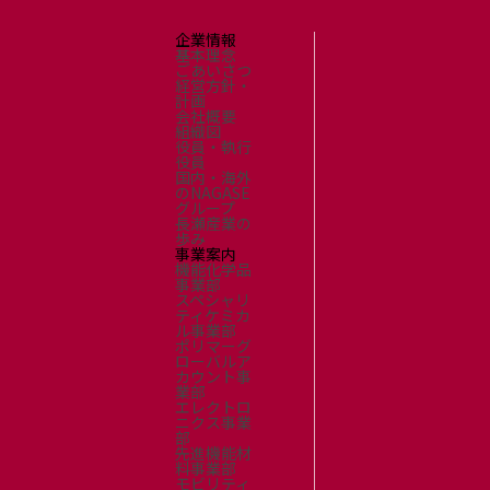
企業情報
基本理念
ごあいさつ
経営方針・
計画
会社概要
組織図
役員・執行
役員
国内・海外
のNAGASE
グループ
長瀬産業の
歩み
事業案内
機能化学品
事業部
スペシャリ
ティケミカ
ル事業部
ポリマーグ
ローバルア
カウント事
業部
エレクトロ
ニクス事業
部
先進機能材
料事業部
モビリティ