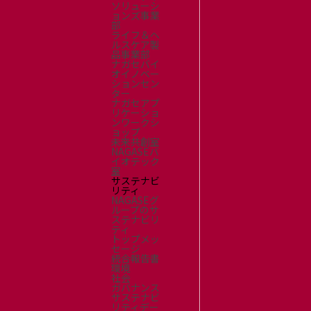
ソリューシ
ョンズ事業
部
ライフ＆ヘ
ルスケア製
品事業部
ナガセバイ
オイノベー
ションセン
ター
ナガセアプ
リケーショ
ンワークシ
ョップ
未来共創室
NAGASEバ
イオテック
室
サステナビ
リティ
NAGASEグ
ループのサ
ステナビリ
ティ
トップメッ
セージ
統合報告書
環境
社会
ガバナンス
サステナビ
リティデー