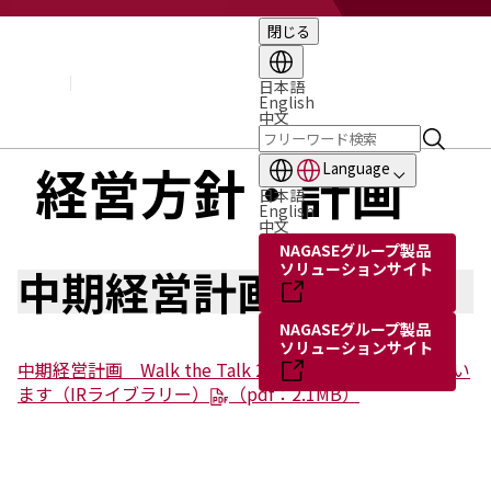
閉じる
企業情報
基本理念
トップメッセージ
日本語
English
経営方針・計画
中文
会社概要
組織図
経営方針・計画
Language
役員・執行役員
日本語
国内・海外のNAGASEグループ
English
中文
長瀬産業の歩み
NAGASEグループ製品
ソリューションサイト
中期経営計画
NAGASEグループ製品
ソリューションサイト
中期経営計画 Walk the Talk 2028はこちらに掲載してい
ます（IRライブラリー）
（pdf：2.1MB）