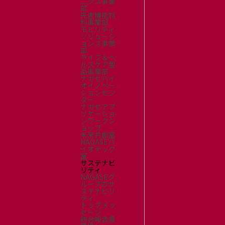
ニクス事業
部
先進機能材
料事業部
モビリティ
ソリューシ
ョンズ事業
部
ライフ＆ヘ
ルスケア製
品事業部
ナガセバイ
オイノベー
ションセン
ター
ナガセアプ
リケーショ
ンワークシ
ョップ
未来共創室
NAGASEバ
イオテック
室
サステナビ
リティ
NAGASEグ
ループのサ
ステナビリ
ティ
トップメッ
セージ
統合報告書