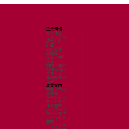
企業情報
基本理念
ごあいさつ
経営方針・
計画
会社概要
組織図
役員・執行
役員
国内・海外
のNAGASE
グループ
長瀬産業の
歩み
事業案内
機能化学品
事業部
スペシャリ
ティケミカ
ル事業部
ポリマーグ
ローバルア
カウント事
業部
エレクトロ