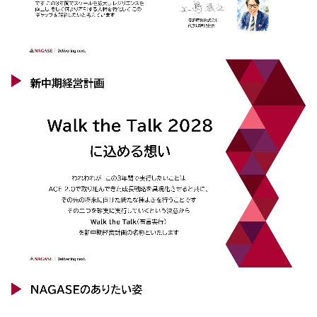
エレクトロニクス事業部
先進機能材料事業部
モビリティソリューションズ事業部
ライフ＆ヘルスケア製品事業部
ナガセバイオイノベーションセンター
ナガセアプリケーションワークショップ
未来共創室
NAGASEバイオテック室
IR（投資家情報）
IRニュース：2026年
IRライブラリー
個人株主・投資家の皆様へ
株主・株式情報
財務情報
サステナビリティ
NAGASEグループのサステナビリティ
トップメッセージ
統合報告書