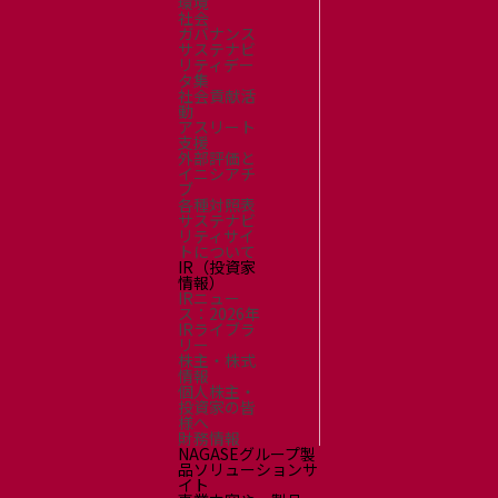
環境
社会
ガバナンス
サステナビ
リティデー
タ集
社会貢献活
動
アスリート
支援
外部評価と
イニシアチ
ブ
各種対照表
サステナビ
リティサイ
トについて
IR（投資家
情報）
IRニュー
ス：2026年
IRライブラ
リー
株主・株式
情報
個人株主・
投資家の皆
様へ
財務情報
NAGASEグループ製
品ソリューションサ
イト