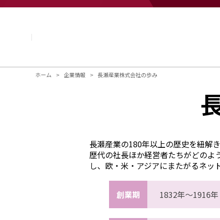
企業情報
基本理念
トップメッセージ
経営方針・計画
会社概要
組織図
ホーム
企業情報
長瀬産業株式会社の歩み
役員・執行役員
国内・海外のNAGASEグループ
長瀬産業の歩み
長瀬産業の180年以上の歴史を紐解
歴代の社長ほか経営者たちがどのよ
し、欧・米・アジアにまたがるネッ
創業期
1832年〜1916年