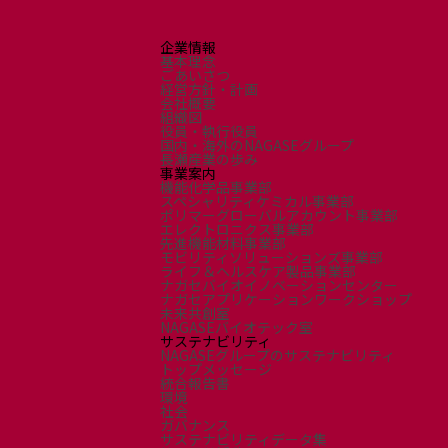
エレクトロニクス事業部
先進機能材料事業部
企業情報
モビリティソリューションズ事業部
基本理念
ライフ＆ヘルスケア製品事業部
ごあいさつ
経営方針・計画
ナガセバイオイノベーションセンター
会社概要
組織図
ナガセアプリケーションワークショップ
役員・執行役員
未来共創室
国内・海外のNAGASEグループ
長瀬産業の歩み
NAGASEバイオテック室
事業案内
機能化学品事業部
スペシャリティケミカル事業部
IR（投資家情報）
ポリマーグローバルアカウント事業部
エレクトロニクス事業部
IRニュース：2026年
先進機能材料事業部
IRライブラリー
モビリティソリューションズ事業部
ライフ＆ヘルスケア製品事業部
個人株主・投資家の皆様へ
ナガセバイオイノベーションセンター
株主・株式情報
ナガセアプリケーションワークショップ
未来共創室
財務情報
NAGASEバイオテック室
サステナビリティ
NAGASEグループのサステナビリティ
サステナビリティ
トップメッセージ
統合報告書
NAGASEグループのサステナビリティ
環境
トップメッセージ
社会
ガバナンス
統合報告書
サステナビリティデータ集