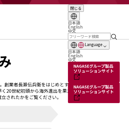
閉じる
日本語
English
中文
Language
日本語
み
English
中文
NAGASEグループ製品
ソリューションサイト
す。創業者長瀬伝兵衛をはじめとする
NAGASEグループ製品
く20世紀初頭から海外進出を果た
ソリューションサイト
確立されたかをご覧ください。