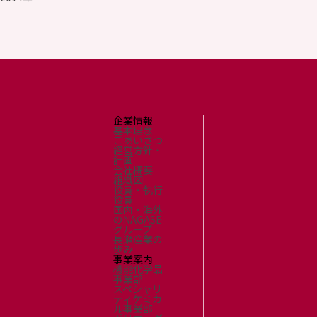
環境
社会
ガバナンス
サステナビリティデータ集
社会貢献活動
アスリート支援
外部評価とイニシアチブ
各種対照表
企業情報
サステナビリティサイトについて
基本理念
ごあいさつ
経営方針・
計画
会社概要
組織図
役員・執行
役員
国内・海外
のNAGASE
グループ
長瀬産業の
歩み
事業案内
機能化学品
事業部
スペシャリ
ティケミカ
ル事業部