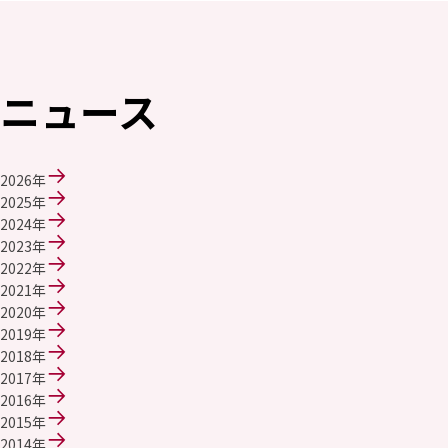
エレクトロニクス事業部
先進機能材料事業部
モビリティソリューションズ事業部
ライフ＆ヘルスケア製品事業部
ニュース
ナガセバイオイノベーションセンター
ナガセアプリケーションワークショップ
未来共創室
NAGASEバイオテック室
2026年
2025年
IR（投資家情報）
2024年
IRニュース：2026年
2023年
IRライブラリー
2022年
個人株主・投資家の皆様へ
2021年
株主・株式情報
2020年
財務情報
2019年
2018年
サステナビリティ
2017年
NAGASEグループのサステナビリティ
2016年
トップメッセージ
2015年
統合報告書
2014年