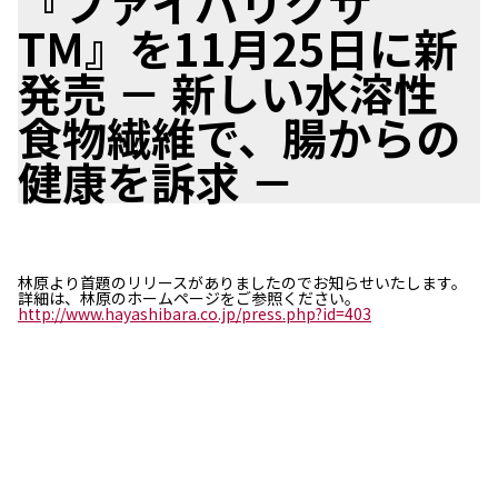
『ファイバリクサ
TM』を11月25日に新
ニュース
2026年
発売 － 新しい水溶性
2025年
2024年
食物繊維で、腸からの
2023年
健康を訴求 －
2022年
2021年
2020年
2019年
2018年
林原より首題のリリースがありましたのでお知らせいたします。
2017年
詳細は、林原のホームページをご参照ください。
2016年
http://www.hayashibara.co.jp/press.php?id=403
2015年
2014年
事業案内
機能化学品事業部
スペシャリティケミカル事業部
ポリマーグローバルアカウント事業部