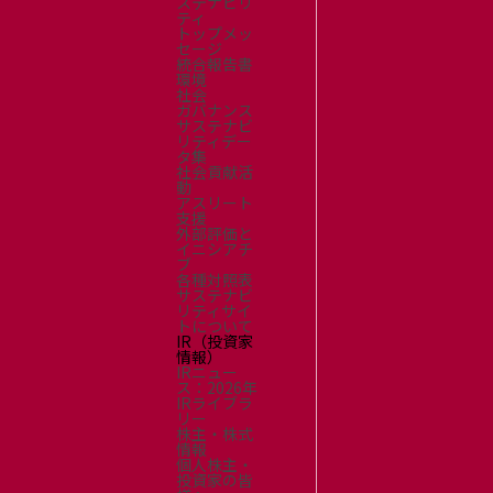
ステナビリ
ティ
トップメッ
セージ
統合報告書
環境
社会
ガバナンス
サステナビ
リティデー
タ集
社会貢献活
動
アスリート
支援
外部評価と
イニシアチ
ブ
各種対照表
サステナビ
リティサイ
トについて
IR（投資家
情報）
IRニュー
ス：2026年
IRライブラ
リー
株主・株式
情報
個人株主・
投資家の皆