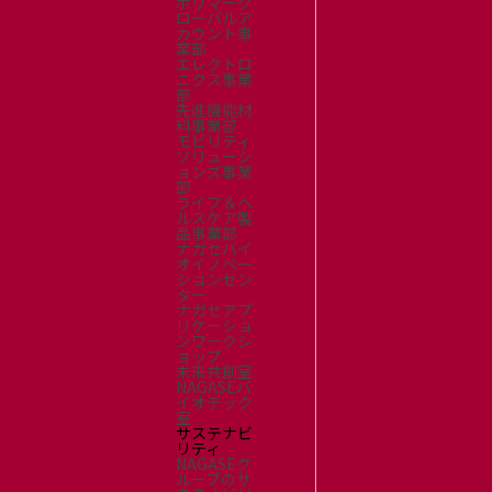
ポリマーグ
採用情報
ローバルア
新卒採用（総合・事務職）
カウント事
業部
キャリア採用
エレクトロ
ニクス事業
NAGASEグループ採用情報
部
先進機能材
料事業部
モビリティ
ソリューシ
ョンズ事業
部
ライフ＆ヘ
ルスケア製
品事業部
ナガセバイ
オイノベー
ションセン
ター
ナガセアプ
リケーショ
ンワークシ
ョップ
未来共創室
NAGASEバ
イオテック
室
サステナビ
リティ
NAGASEグ
ループのサ