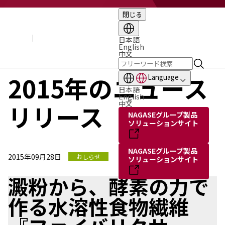
閉じる
企業情報
基本理念
トップメッセージ
日本語
English
経営方針・計画
中文
会社概要
組織図
2015年のニュース
Language
役員・執行役員
日本語
国内・海外のNAGASEグループ
English
中文
リリース
長瀬産業の歩み
NAGASEグループ製品
ソリューションサイト
NAGASEグループ製品
2015年09月28日
おしらせ
ソリューションサイト
澱粉から、酵素の力で
作る水溶性食物繊維