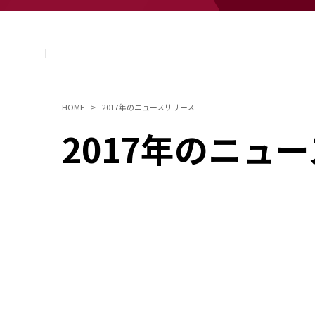
企業情報
基本理念
トップメッセージ
経営方針・計画
会社概要
組織図
HOME
2017年のニュースリリース
役員・執行役員
2017年のニュ
国内・海外のNAGASEグループ
長瀬産業の歩み