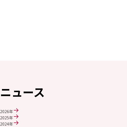
ニュース
2026年
2025年
2024年
2023年
2022年
2021年
2020年
2019年
2018年
2017年
2016年
2015年
ニュース
2014年
事業案内
機能化学品事業部
2026年
スペシャリティケミカル事業部
2025年
ポリマーグローバルアカウント事業部
2024年