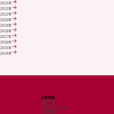
エレクトロニクス事業部
2023年
先進機能材料事業部
2022年
モビリティソリューションズ事業部
2021年
ライフ＆ヘルスケア製品事業部
2020年
ナガセバイオイノベーションセンター
2019年
ナガセアプリケーションワークショップ
2018年
未来共創室
2017年
NAGASEバイオテック室
2016年
2015年
IR（投資家情報）
2014年
IRニュース：2026年
IRライブラリー
個人株主・投資家の皆様へ
株主・株式情報
財務情報
サステナビリティ
企業情報
NAGASEグループのサステナビリティ
基本理念
トップメッセージ
ごあいさつ
経営方針・計画
統合報告書
会社概要