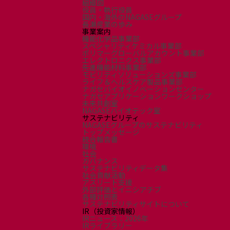
組織図
環境
役員・執行役員
社会
国内・海外のNAGASEグループ
長瀬産業の歩み
ガバナンス
事業案内
サステナビリティデータ集
機能化学品事業部
スペシャリティケミカル事業部
社会貢献活動
ポリマーグローバルアカウント事業部
アスリート支援
エレクトロニクス事業部
先進機能材料事業部
外部評価とイニシアチブ
モビリティソリューションズ事業部
ライフ＆ヘルスケア製品事業部
各種対照表
ナガセバイオイノベーションセンター
サステナビリティサイトについて
ナガセアプリケーションワークショップ
未来共創室
NAGASEバイオテック室
サステナビリティ
NAGASEグループのサステナビリティ
トップメッセージ
統合報告書
環境
社会
ガバナンス
サステナビリティデータ集
社会貢献活動
アスリート支援
外部評価とイニシアチブ
各種対照表
サステナビリティサイトについて
IR（投資家情報）
IRニュース：2026年
IRライブラリー