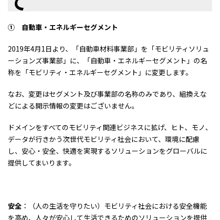
て
ニュース
① 自動車・エネルギーセグメント
2026年
2025年
2019年4月1日より、「自動車材料事業部」を「モビリティソリュ
2024年
2023年
ーションズ事業部」に、「自動車・エネルギーセグメント」の名
2022年
称を「モビリティ・エネルギーセグメント」に変更します。
2021年
2020年
なお、変更はセグメント及び事業部の名称のみであり、組換えな
2019年
どによる開示情報の変更はございません。
2018年
2017年
ドメインをすべてのモビリティ関連ビジネスに拡げ、ヒト、モノ、
2016年
データが行きかう次世代モビリティ社会において、環境に配慮
2015年
し、安心・安全、快適を実現するソリューションをグローバルに
2014年
提供してまいります。
事業案内
機能化学品事業部
スペシャリティケミカル事業部
安全
：（人の生活を守りたい）モビリティ社会における安全機能
ポリマーグローバルアカウント事業部
を高め、人々が安心して生活できるためのソリューションを提供