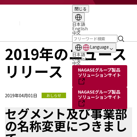
閉じる
企業情報
基本理念
トップメッセージ
日本語
English
経営方針・計画
中文
会社概要
組織図
2019年のニュース
Language
役員・執行役員
日本語
国内・海外のNAGASEグループ
English
中文
リリース
長瀬産業の歩み
NAGASEグループ製品
ソリューションサイト
NAGASEグループ製品
2019年04月01日
おしらせ
ソリューションサイト
セグメント及び事業部
の名称変更につきまし