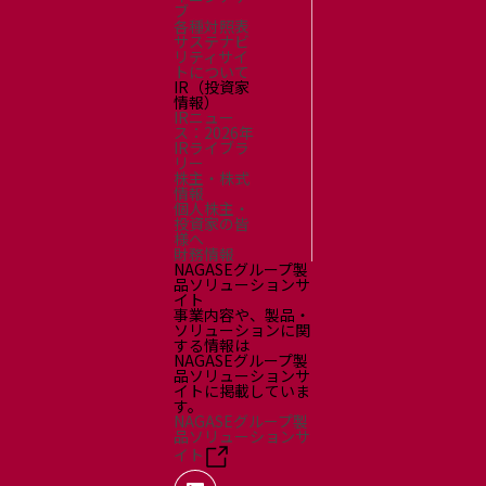
ブ
各種対照表
サステナビ
リティサイ
トについて
IR（投資家
情報）
IRニュー
ス：2026年
IRライブラ
リー
株主・株式
情報
個人株主・
投資家の皆
様へ
財務情報
NAGASEグループ製
品ソリューションサ
イト
事業内容や、製品・
ソリューションに関
する情報は
NAGASEグループ製
品ソリューションサ
イトに掲載していま
す。
NAGASEグループ製
品ソリューションサ
イト