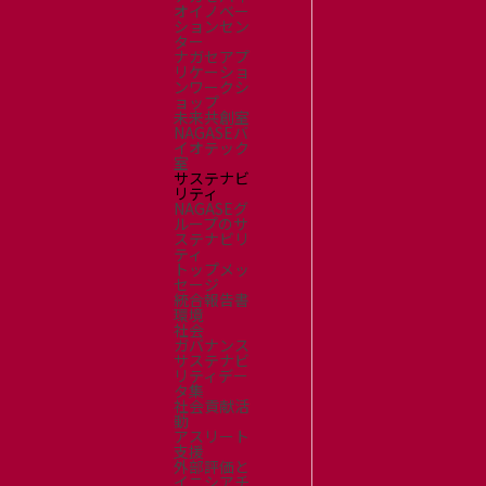
オイノベー
ションセン
ター
ナガセアプ
リケーショ
ンワークシ
ョップ
未来共創室
NAGASEバ
イオテック
室
サステナビ
リティ
NAGASEグ
ループのサ
ステナビリ
ティ
トップメッ
セージ
統合報告書
環境
社会
ガバナンス
サステナビ
リティデー
タ集
社会貢献活
動
アスリート
支援
外部評価と
イニシアチ