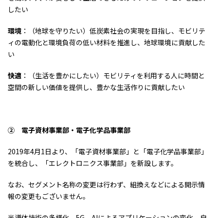
エレクトロニクス事業部
したい
先進機能材料事業部
モビリティソリューションズ事業部
環境
：（地球を守りたい）低炭素社会の実現を目指し、モビリテ
ライフ＆ヘルスケア製品事業部
ィの電動化と環境負荷の低い材料を推進し、地球環境に貢献した
ナガセバイオイノベーションセンター
い
ナガセアプリケーションワークショップ
未来共創室
快適
：（生活を豊かにしたい）モビリティを利用する人に時間と
NAGASEバイオテック室
空間の新しい価値を提供し、豊かな生活作りに貢献したい
IR（投資家情報）
IRニュース：2026年
IRライブラリー
② 電子資材事業部・電子化学品事業部
個人株主・投資家の皆様へ
株主・株式情報
2019年4月1日より、「電子資材事業部」と「電子化学品事業部」
財務情報
を統合し、「エレクトロニクス事業部」を新設します。
サステナビリティ
なお、セグメント名称の変更は行わず、組換えなどによる開示情
NAGASEグループのサステナビリティ
報の変更もございません。
トップメッセージ
統合報告書
半導体技術の多様化、5G、AIによるアプリケーションの変化、自