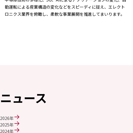
環境
動運転による産業構造の変化などをスピーディに捉え、エレクト
社会
ロニクス業界を俯瞰し、柔軟な事業展開を推進してまいります。
ガバナンス
サステナビリティデータ集
社会貢献活動
アスリート支援
外部評価とイニシアチブ
各種対照表
サステナビリティサイトについて
ニュース
2026年
2025年
2024年