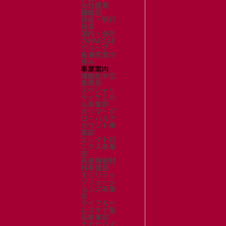
会社概要
組織図
役員・執行
役員
国内・海外
のNAGASE
グループ
長瀬産業の
歩み
事業案内
機能化学品
事業部
スペシャリ
ティケミカ
ル事業部
ポリマーグ
ローバルア
カウント事
業部
エレクトロ
ニクス事業
部
先進機能材
料事業部
モビリティ
ソリューシ
ョンズ事業
部
ライフ＆ヘ
ルスケア製
品事業部
ナガセバイ