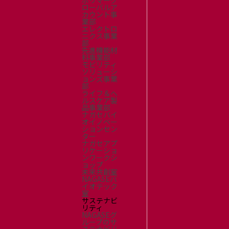
ポリマーグ
採用情報
ローバルア
カウント事
新卒採用（総合・事務職）
業部
キャリア採用
エレクトロ
ニクス事業
NAGASEグループ採用情報
部
先進機能材
料事業部
モビリティ
ソリューシ
ョンズ事業
部
ライフ＆ヘ
ルスケア製
品事業部
ナガセバイ
オイノベー
ションセン
ター
ナガセアプ
リケーショ
ンワークシ
ョップ
未来共創室
NAGASEバ
イオテック
室
サステナビ
リティ
NAGASEグ
ループのサ