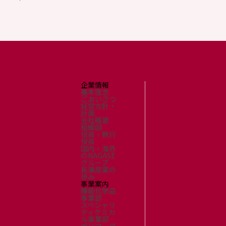
環境
社会
ガバナンス
サステナビリティデータ集
社会貢献活動
アスリート支援
外部評価とイニシアチブ
各種対照表
企業情報
サステナビリティサイトについて
基本理念
ごあいさつ
経営方針・
計画
会社概要
組織図
役員・執行
役員
国内・海外
のNAGASE
グループ
長瀬産業の
歩み
事業案内
機能化学品
事業部
スペシャリ
ティケミカ
ル事業部