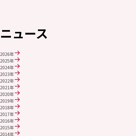
エレクトロニクス事業部
先進機能材料事業部
モビリティソリューションズ事業部
ライフ＆ヘルスケア製品事業部
ニュース
ナガセバイオイノベーションセンター
ナガセアプリケーションワークショップ
未来共創室
NAGASEバイオテック室
2026年
2025年
IR（投資家情報）
2024年
IRニュース：2026年
2023年
IRライブラリー
2022年
個人株主・投資家の皆様へ
2021年
株主・株式情報
2020年
財務情報
2019年
2018年
サステナビリティ
2017年
NAGASEグループのサステナビリティ
2016年
トップメッセージ
2015年
統合報告書
2014年