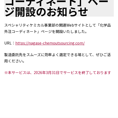
コーディネート」ペー
ジ開設のお知らせ
ニュース
2026年
2025年
スペシャリティケミカル事業部の関連Webサイトとして「化学品
2024年
外注コーディネート」ページを開設いたしました。
2023年
2022年
URL：
https://nagase-chemoutsourcing.com/
2021年
2020年
製造委託先をスムーズに効率よく選定できる場として、ぜひご活
2019年
用ください。
2018年
2017年
※本サービスは、2026年3月31日でサービスを終了しております
2016年
2015年
2014年
事業案内
機能化学品事業部
スペシャリティケミカル事業部
ポリマーグローバルアカウント事業部