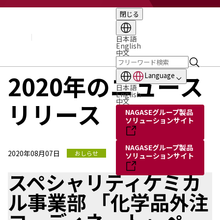
閉じる
企業情報
基本理念
トップメッセージ
日本語
English
経営方針・計画
中文
会社概要
組織図
2020年のニュース
Language
役員・執行役員
日本語
国内・海外のNAGASEグループ
English
中文
リリース
長瀬産業の歩み
NAGASEグループ製品
ソリューションサイト
NAGASEグループ製品
2020年08月07日
おしらせ
ソリューションサイト
スペシャリティケミカ
ル事業部 「化学品外注