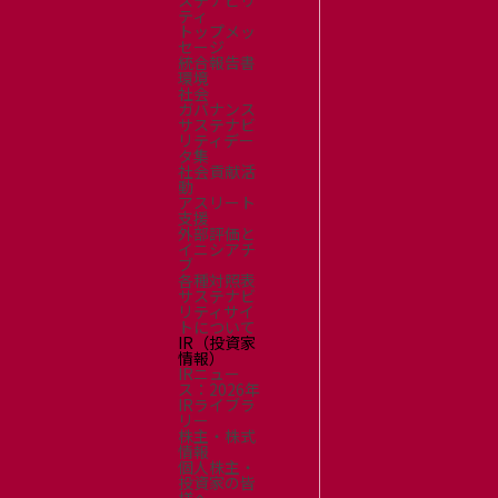
ステナビリ
ティ
トップメッ
セージ
統合報告書
環境
社会
ガバナンス
サステナビ
リティデー
タ集
社会貢献活
動
アスリート
支援
外部評価と
イニシアチ
ブ
各種対照表
サステナビ
リティサイ
トについて
IR（投資家
情報）
IRニュー
ス：2026年
IRライブラ
リー
株主・株式
情報
個人株主・
投資家の皆