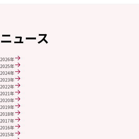
エレクトロニクス事業部
先進機能材料事業部
モビリティソリューションズ事業部
ライフ＆ヘルスケア製品事業部
ナガセバイオイノベーションセンター
ニュース
ナガセアプリケーションワークショップ
未来共創室
NAGASEバイオテック室
2026年
IR（投資家情報）
2025年
IRニュース：2026年
2024年
IRライブラリー
2023年
個人株主・投資家の皆様へ
2022年
株主・株式情報
2021年
財務情報
2020年
2019年
サステナビリティ
2018年
NAGASEグループのサステナビリティ
2017年
トップメッセージ
2016年
統合報告書
2015年