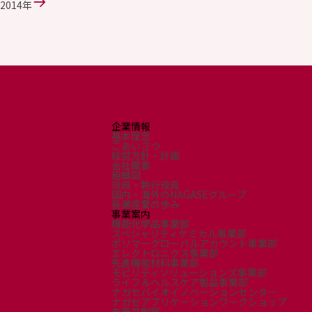
環境
2014年
社会
ガバナンス
サステナビリティデータ集
社会貢献活動
アスリート支援
外部評価とイニシアチブ
各種対照表
企業情報
サステナビリティサイトについて
基本理念
ごあいさつ
経営方針・計画
会社概要
組織図
役員・執行役員
国内・海外のNAGASEグループ
長瀬産業の歩み
事業案内
機能化学品事業部
スペシャリティケミカル事業部
ポリマーグローバルアカウント事業部
エレクトロニクス事業部
先進機能材料事業部
モビリティソリューションズ事業部
ライフ＆ヘルスケア製品事業部
ナガセバイオイノベーションセンター
ナガセアプリケーションワークショップ
未来共創室