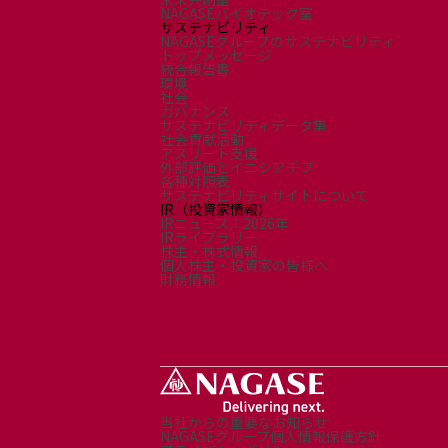
採用情報
NAGASEバイオテック室
サステナビリティ
新卒採用（総合・事務職）
NAGASEグループのサステナビリティ
キャリア採用
トップメッセージ
統合報告書
NAGASEグループ採用情報
環境
社会
ガバナンス
サステナビリティデータ集
社会貢献活動
アスリート支援
外部評価とイニシアチブ
各種対照表
サステナビリティサイトについて
IR（投資家情報）
IRニュース：2026年
IRライブラリー
株主・株式情報
個人株主・投資家の皆様へ
財務情報
当社からの重要なお知らせ
NAGASEグループ個人情報保護方針