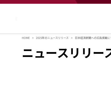
企業情報
基本理念
トップメッセージ
経営方針・計画
会社概要
組織図
HOME
2025年のニュースリリース
日本経済新聞への広告掲載に
役員・執行役員
ニュースリリー
国内・海外のNAGASEグループ
長瀬産業の歩み