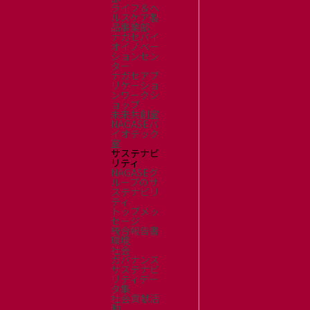
ライフ＆ヘ
ルスケア製
品事業部
ナガセバイ
オイノベー
ションセン
ター
ナガセアプ
リケーショ
ンワークシ
ョップ
未来共創室
NAGASEバ
イオテック
室
サステナビ
リティ
NAGASEグ
ループのサ
ステナビリ
ティ
トップメッ
セージ
統合報告書
環境
社会
ガバナンス
サステナビ
リティデー
タ集
社会貢献活
動