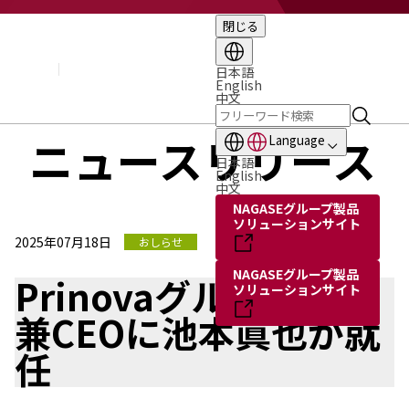
閉じる
企業情報
基本理念
トップメッセージ
日本語
English
経営方針・計画
中文
会社概要
組織図
ニュースリリース
Language
役員・執行役員
日本語
国内・海外のNAGASEグループ
English
中文
長瀬産業の歩み
NAGASEグループ製品
ソリューションサイト
2025年07月18日
おしらせ
NAGASEグループ製品
Prinovaグループ社長
ソリューションサイト
兼CEOに池本眞也が就
任