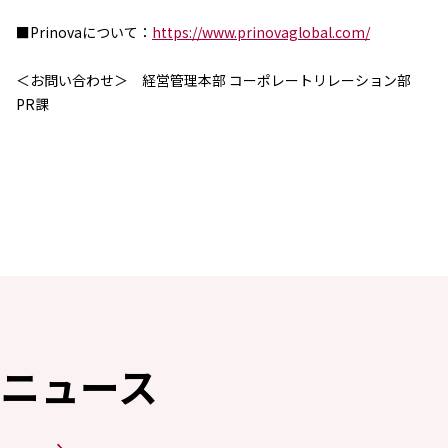
エレクトロニクス事業部
先進機能材料事業部
■Prinovaについて：
https://www.prinovaglobal.com/
モビリティソリューションズ事業部
ライフ＆ヘルスケア製品事業部
＜お問い合わせ＞ 経営管理本部 コーポレートリレーション部
ナガセバイオイノベーションセンター
PR課
ナガセアプリケーションワークショップ
未来共創室
NAGASEバイオテック室
IR（投資家情報）
IRニュース：2026年
IRライブラリー
個人株主・投資家の皆様へ
株主・株式情報
財務情報
サステナビリティ
ニュース
NAGASEグループのサステナビリティ
トップメッセージ
統合報告書