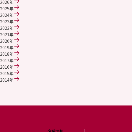
環境
2026年
社会
2025年
ガバナンス
2024年
サステナビリティデータ集
2023年
社会貢献活動
2022年
アスリート支援
2021年
外部評価とイニシアチブ
2020年
各種対照表
2019年
サステナビリティサイトについて
2018年
2017年
2016年
2015年
2014年
企業情報