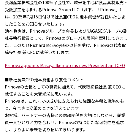
長瀬産業株式会社の100%子会社で、欧米を中心に食品素材販売・
受託加工を手掛けるPrinova Group LLC（以下、「Prinova」）
ニュース
は、2025年7月15日付けで社長兼CEOに池本眞也が就任いたしま
2026年
2025年
したことをお知らせいたします。
2024年
池本眞也は、Prinovaグループの会長およびNAGASEグループの副
2023年
社長執行役員として、Prinovaのグローバル展開を牽引してきまし
2022年
た。このたびRichard McEvoy氏の退任を受け、Prinovaの代表取
2021年
締役社長 兼 CEOに就任いたします。
2020年
2019年
Prinova appoints Masaya Ikemoto as new President and CEO
2018年
2017年
■新社長兼CEO池本眞也より就任コメント
2016年
Prinovaの会長としての職責に加えて、代表取締役社長 兼 CEOに
2015年
就任することを大変光栄に思います。
2014年
Prinovaは、これまでの成功に支えられた強固な基盤と戦略のも
と、今まさに変革のときを迎えています。
事業案内
お客様、パートナーの皆様との信頼関係を大切にしながら、従業
機能化学品事業部
スペシャリティケミカル事業部
員一人ひとりと力を合わせ、Prinovaの持つ新たな可能性を追求
ポリマーグローバルアカウント事業部
し、よりよい未来を切り拓いてまいります。