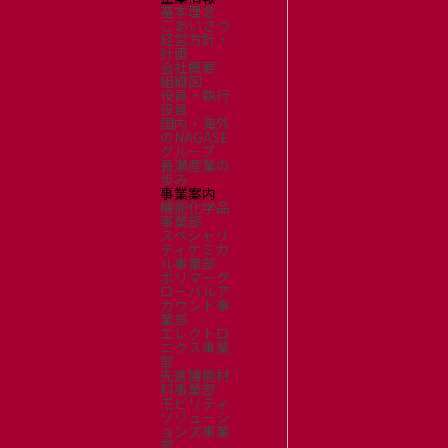
採用情報
基本理念
ごあいさつ
新卒採用（総合・事務職）
経営方針・
キャリア採用
計画
会社概要
NAGASEグループ採用情報
組織図
役員・執行
役員
国内・海外
のNAGASE
グループ
長瀬産業の
歩み
事業案内
機能化学品
事業部
スペシャリ
ティケミカ
ル事業部
ポリマーグ
ローバルア
カウント事
業部
エレクトロ
ニクス事業
部
先進機能材
料事業部
モビリティ
ソリューシ
ョンズ事業
部