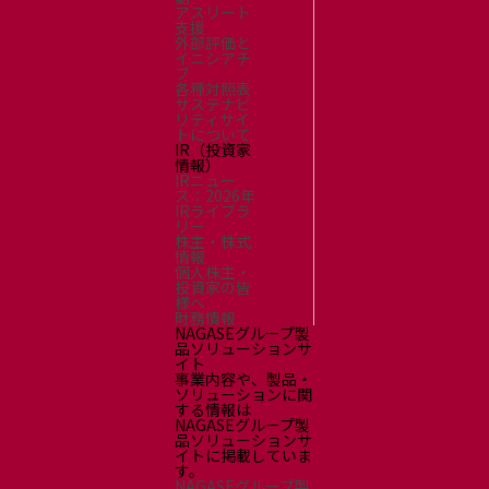
アスリート
支援
外部評価と
イニシアチ
ブ
各種対照表
サステナビ
リティサイ
トについて
IR（投資家
情報）
IRニュー
ス：2026年
IRライブラ
リー
株主・株式
情報
個人株主・
投資家の皆
様へ
財務情報
NAGASEグループ製
品ソリューションサ
イト
事業内容や、製品・
ソリューションに関
する情報は
NAGASEグループ製
品ソリューションサ
イトに掲載していま
す。
NAGASEグループ製