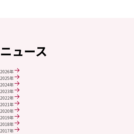
エレクトロニクス事業部
先進機能材料事業部
モビリティソリューションズ事業部
ライフ＆ヘルスケア製品事業部
ナガセバイオイノベーションセンター
ナガセアプリケーションワークショップ
未来共創室
ニュース
NAGASEバイオテック室
IR（投資家情報）
IRニュース：2026年
2026年
IRライブラリー
2025年
個人株主・投資家の皆様へ
2024年
株主・株式情報
2023年
財務情報
2022年
2021年
サステナビリティ
2020年
NAGASEグループのサステナビリティ
2019年
トップメッセージ
2018年
統合報告書
2017年