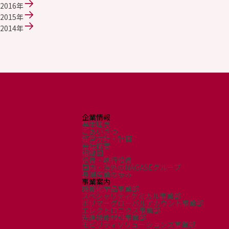
環境
2016年
社会
2015年
ガバナンス
2014年
サステナビリティデータ集
社会貢献活動
アスリート支援
外部評価とイニシアチブ
各種対照表
サステナビリティサイトについて
企業情報
基本理念
ごあいさつ
経営方針・計画
会社概要
組織図
役員・執行役員
国内・海外のNAGASEグループ
長瀬産業の歩み
事業案内
機能化学品事業部
スペシャリティケミカル事業部
ポリマーグローバルアカウント事業部
エレクトロニクス事業部
先進機能材料事業部
モビリティソリューションズ事業部