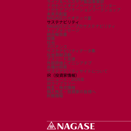
ライフ＆ヘルスケア製品事業部
採用情報
ナガセバイオイノベーションセンター
新卒採用（総合・事務職）
ナガセアプリケーションワークショップ
未来共創室
キャリア採用
NAGASEバイオテック室
NAGASEグループ採用情報
サステナビリティ
NAGASEグループのサステナビリティ
トップメッセージ
統合報告書
環境
社会
ガバナンス
サステナビリティデータ集
社会貢献活動
アスリート支援
外部評価とイニシアチブ
各種対照表
サステナビリティサイトについて
IR（投資家情報）
IRニュース：2026年
IRライブラリー
株主・株式情報
個人株主・投資家の皆様へ
財務情報