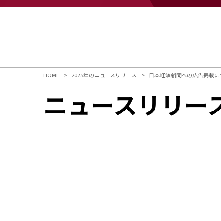
企業情報
基本理念
トップメッセージ
経営方針・計画
会社概要
組織図
HOME
2025年のニュースリリース
日本経済新聞への広告掲載に
役員・執行役員
ニュースリリー
国内・海外のNAGASEグループ
長瀬産業の歩み