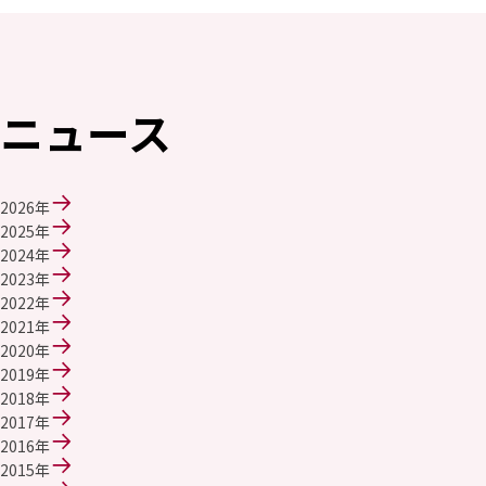
エレクトロニクス事業部
先進機能材料事業部
モビリティソリューションズ事業部
ライフ＆ヘルスケア製品事業部
ナガセバイオイノベーションセンター
ニュース
ナガセアプリケーションワークショップ
未来共創室
NAGASEバイオテック室
2026年
IR（投資家情報）
2025年
IRニュース：2026年
2024年
IRライブラリー
2023年
個人株主・投資家の皆様へ
2022年
株主・株式情報
2021年
財務情報
2020年
2019年
サステナビリティ
2018年
NAGASEグループのサステナビリティ
2017年
トップメッセージ
2016年
統合報告書
2015年