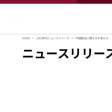
企業情報
基本理念
トップメッセージ
経営方針・計画
会社概要
組織図
HOME
2025年のニュースリリース
中間配当に関するお知らせ
役員・執行役員
ニュースリリー
国内・海外のNAGASEグループ
長瀬産業の歩み