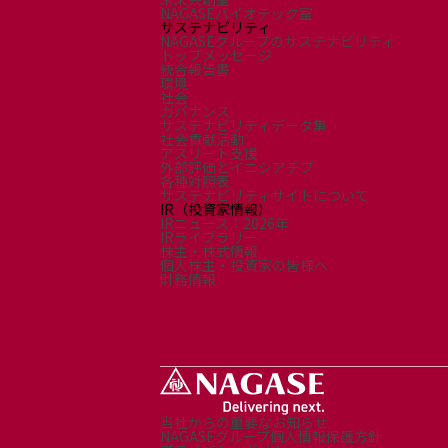
採用情報
NAGASEバイオテック室
サステナビリティ
新卒採用（総合・事務職）
NAGASEグループのサステナビリティ
キャリア採用
トップメッセージ
統合報告書
NAGASEグループ採用情報
環境
社会
ガバナンス
サステナビリティデータ集
社会貢献活動
アスリート支援
外部評価とイニシアチブ
各種対照表
サステナビリティサイトについて
IR（投資家情報）
IRニュース：2026年
IRライブラリー
株主・株式情報
個人株主・投資家の皆様へ
財務情報
当社からの重要なお知らせ
NAGASEグループ個人情報保護方針