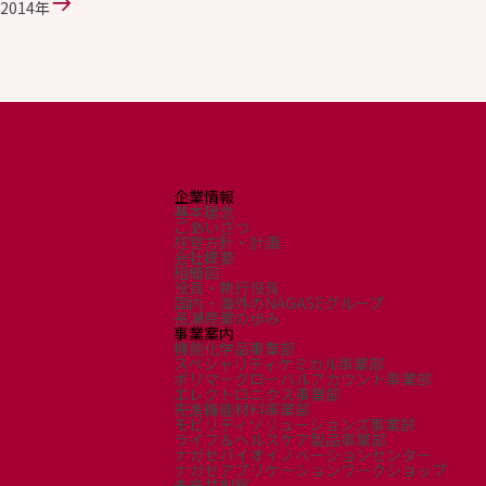
環境
2014年
社会
ガバナンス
サステナビリティデータ集
社会貢献活動
アスリート支援
外部評価とイニシアチブ
各種対照表
企業情報
サステナビリティサイトについて
基本理念
ごあいさつ
経営方針・計画
会社概要
組織図
役員・執行役員
国内・海外のNAGASEグループ
長瀬産業の歩み
事業案内
機能化学品事業部
スペシャリティケミカル事業部
ポリマーグローバルアカウント事業部
エレクトロニクス事業部
先進機能材料事業部
モビリティソリューションズ事業部
ライフ＆ヘルスケア製品事業部
ナガセバイオイノベーションセンター
ナガセアプリケーションワークショップ
未来共創室