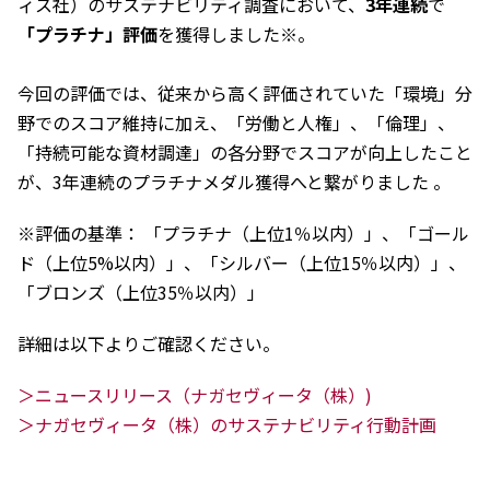
ィス社）のサステナビリティ調査において、
3年連続
で
「プラチナ」評価
を獲得しました※。
ニュース
2026年
2025年
今回の評価では、従来から高く評価されていた「環境」分
2024年
野でのスコア維持に加え、「労働と人権」、「倫理」、
2023年
「持続可能な資材調達」の各分野でスコアが向上したこと
2022年
が、3年連続のプラチナメダル獲得へと繋がりました 。
2021年
2020年
2019年
※評価の基準： 「プラチナ（上位1％以内）」、「ゴール
2018年
ド（上位5%以内）」、「シルバー（上位15％以内）」、
2017年
「ブロンズ（上位35％以内）」
2016年
2015年
詳細は以下よりご確認ください。
2014年
＞ニュースリリース（ナガセヴィータ（株）)
事業案内
＞ナガセヴィータ（株）のサステナビリティ行動計画
機能化学品事業部
スペシャリティケミカル事業部
ポリマーグローバルアカウント事業部