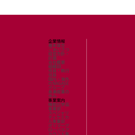
企業情報
基本理念
ごあいさつ
経営方針・
計画
会社概要
組織図
役員・執行
役員
国内・海外
のNAGASE
グループ
長瀬産業の
歩み
事業案内
機能化学品
事業部
スペシャリ
ティケミカ
ル事業部
ポリマーグ
ローバルア
カウント事