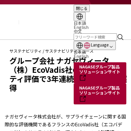
閉じる
企業情報
基本理念
トップメッセージ
日本語
English
経営方針・計画
中文
会社概要
組織図
Language
役員・執行役員
サステナビリティ / サステナビリティニュース
日本語
国内・海外のNAGASEグループ
English
グループ会社 ナガセヴィータ
中文
長瀬産業の歩み
NAGASEグループ製品
（株）EcoVadis社のサステナビリ
ソリューションサイト
ティ評価で3年連続「プラチナ」獲
得
NAGASEグループ製品
ソリューションサイト
ナガセヴィータ株式会社が、サプライチェーンに関する国
際的な評価機関であるフランスのEcoVadis社（エコバデ