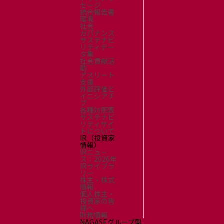
セージ
統合報告書
環境
社会
ガバナンス
サステナビ
リティデー
タ集
社会貢献活
動
アスリート
支援
外部評価と
イニシアチ
ブ
各種対照表
サステナビ
リティサイ
トについて
IR（投資家
情報）
IRニュー
ス：2026年
IRライブラ
リー
株主・株式
情報
個人株主・
投資家の皆
様へ
財務情報
NAGASEグループ製