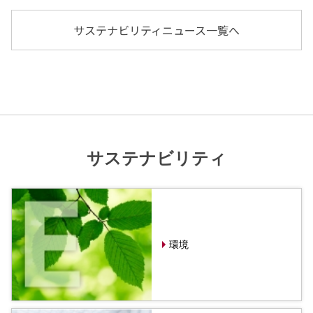
エレクトロニクス事業部
先進機能材料事業部
サステナビリティニュース一覧へ
モビリティソリューションズ事業部
ライフ＆ヘルスケア製品事業部
ナガセバイオイノベーションセンター
ナガセアプリケーションワークショップ
未来共創室
NAGASEバイオテック室
IR（投資家情報）
サステナビリティ
IRニュース：2026年
IRライブラリー
個人株主・投資家の皆様へ
株主・株式情報
財務情報
環境
サステナビリティ
NAGASEグループのサステナビリティ
トップメッセージ
統合報告書