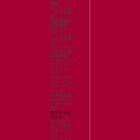
業部
エレクトロ
ニクス事業
部
先進機能材
料事業部
モビリティ
ソリューシ
ョンズ事業
部
ライフ＆ヘ
ルスケア製
品事業部
ナガセバイ
オイノベー
ションセン
ター
ナガセアプ
リケーショ
ンワークシ
ョップ
未来共創室
NAGASEバ
イオテック
室
サステナビ
リティ
NAGASEグ
ループのサ
ステナビリ
ティ
トップメッ