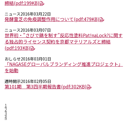
環境
締結
(pdf:199KB)
社会
ニュース
2016年03月22日
ガバナンス
発酵霊芝の免疫調整作用について
(pdf:479KB)
サステナビリティデータ集
社会貢献活動
ニュース
2016年03月07日
アスリート支援
世界初・”さびで錆を制す”反応性塗料Pat!naLock?に関す
外部評価とイニシアチブ
る独占的ライセンス契約を京都マテリアルズと締結
各種対照表
(pdf:193KB)
サステナビリティサイトについて
おしらせ
2016年03月01日
「NAGASEグローバルブランディング推進プロジェクト」
を始動
適時開示
2016年02月05日
第101期 第3四半期報告書
(pdf:302KB)
1
2
3
4