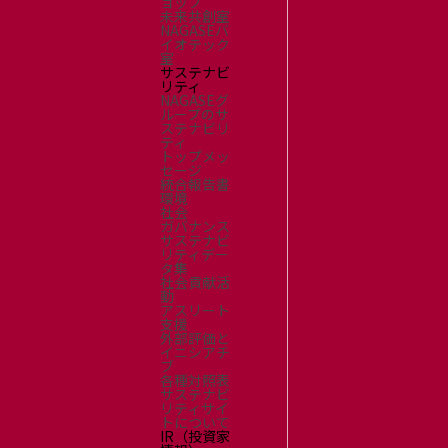
ョップ
未来共創室
NAGASEバ
イオテック
室
サステナビ
リティ
NAGASEグ
ループのサ
ステナビリ
ティ
トップメッ
セージ
統合報告書
環境
社会
ガバナンス
サステナビ
リティデー
タ集
社会貢献活
動
アスリート
支援
外部評価と
イニシアチ
ブ
各種対照表
サステナビ
リティサイ
トについて
IR（投資家