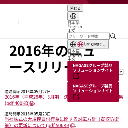
閉じる
企業情報
基本理念
トップメッセージ
日本語
English
経営方針・計画
中文
会社概要
組織図
2016年のニュ
Language
役員・執行役員
日本語
国内・海外のNAGASEグループ
English
中文
ースリリース
長瀬産業の歩み
年を選
NAGASEグループ製品
択：
ソリューションサイト
NAGASEグループ製品
ソリューションサイト
適時開示
2016年05月27日
2016年（平成28年）3月期 決算説明会資料補足データ集
(pdf:400KB)
適時開示
2016年05月23日
当社株式の大規模買付行為に関する対応方針（買収防衛
策）の更新について
(pdf:506KB)