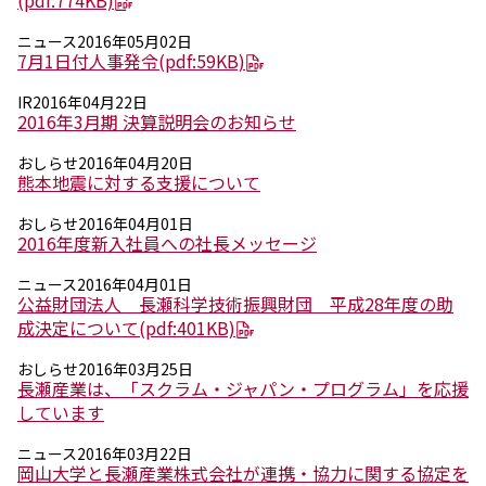
(pdf:774KB)
エレクトロニクス事業部
先進機能材料事業部
ニュース
2016年05月02日
モビリティソリューションズ事業部
7月1日付人事発令
(pdf:59KB)
ライフ＆ヘルスケア製品事業部
IR
2016年04月22日
ナガセバイオイノベーションセンター
2016年3月期 決算説明会のお知らせ
ナガセアプリケーションワークショップ
未来共創室
おしらせ
2016年04月20日
NAGASEバイオテック室
熊本地震に対する支援について
おしらせ
2016年04月01日
IR（投資家情報）
2016年度新入社員への社長メッセージ
IRニュース：2026年
IRライブラリー
ニュース
2016年04月01日
個人株主・投資家の皆様へ
公益財団法人 長瀬科学技術振興財団 平成28年度の助
株主・株式情報
成決定について
(pdf:401KB)
財務情報
おしらせ
2016年03月25日
長瀬産業は、「スクラム・ジャパン・プログラム」を応援
サステナビリティ
しています
NAGASEグループのサステナビリティ
トップメッセージ
ニュース
2016年03月22日
統合報告書
岡山大学と長瀬産業株式会社が連携・協力に関する協定を