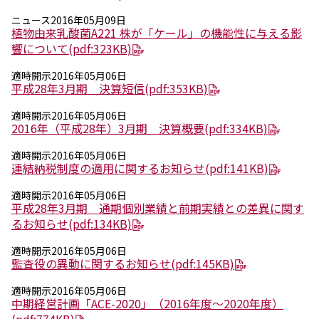
ニュース
2016年05月09日
ニュース
植物由来乳酸菌A221 株が「ケール」の機能性に与える影
2026年
響について
(pdf:323KB)
2025年
2024年
適時開示
2016年05月06日
平成28年3月期 決算短信
(pdf:353KB)
2023年
2022年
適時開示
2016年05月06日
2021年
2016年（平成28年）3月期 決算概要
(pdf:334KB)
2020年
2019年
適時開示
2016年05月06日
2018年
連結納税制度の適用に関するお知らせ
(pdf:141KB)
2017年
適時開示
2016年05月06日
2016年
平成28年3月期 通期個別業績と前期実績との差異に関す
2015年
るお知らせ
(pdf:134KB)
2014年
適時開示
2016年05月06日
事業案内
監査役の異動に関するお知らせ
(pdf:145KB)
機能化学品事業部
適時開示
2016年05月06日
スペシャリティケミカル事業部
中期経営計画「ACE-2020」（2016年度～2020年度）
ポリマーグローバルアカウント事業部