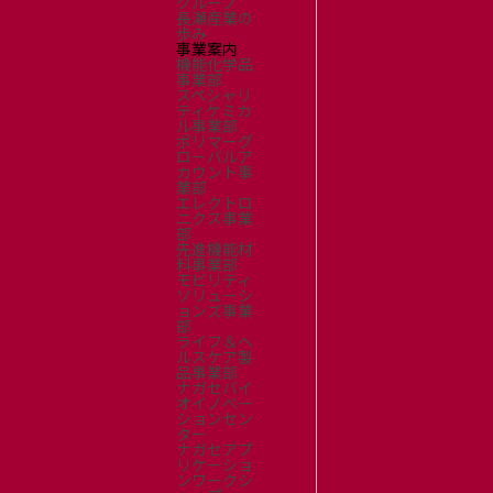
グループ
長瀬産業の
歩み
事業案内
機能化学品
事業部
スペシャリ
ティケミカ
ル事業部
ポリマーグ
ローバルア
カウント事
業部
エレクトロ
ニクス事業
部
先進機能材
料事業部
モビリティ
ソリューシ
ョンズ事業
部
ライフ＆ヘ
ルスケア製
品事業部
ナガセバイ
オイノベー
ションセン
ター
ナガセアプ
リケーショ
ンワークシ