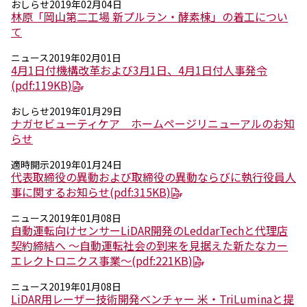
おしらせ
2019年02月04日
林原「岡山第二工場 新プルラン・酵素棟」の着工につい
ニュース
て
2026年
2025年
ニュース
2019年02月01日
4月1日付機構改革および3月1日、4月1日付人事発令
2024年
(pdf:119KB)
2023年
2022年
おしらせ
2019年01月29日
2021年
ナガセビューティケア ホームページリニューアルのお知
2020年
らせ
2019年
2018年
適時開示
2019年01月24日
2017年
代表取締役の異動および取締役の異動ならびに執行役員人
2016年
事に関するお知らせ
(pdf:315KB)
2015年
ニュース
2019年01月08日
2014年
自動運転向けセンサーLiDAR開発のLeddarTechと代理店
契約締結へ ～自動運転社会の到来を見据えた新たなカー
事業案内
エレクトロニクス事業～
(pdf:221KB)
機能化学品事業部
スペシャリティケミカル事業部
ニュース
2019年01月08日
ポリマーグローバルアカウント事業部
LiDAR用レーザー技術開発ベンチャー 米・TriLuminaと提