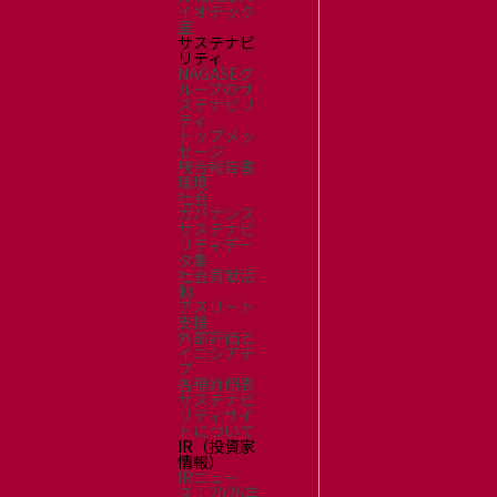
イオテック
室
サステナビ
リティ
NAGASEグ
ループのサ
ステナビリ
ティ
トップメッ
セージ
統合報告書
環境
社会
ガバナンス
サステナビ
リティデー
タ集
社会貢献活
動
アスリート
支援
外部評価と
イニシアチ
ブ
各種対照表
サステナビ
リティサイ
トについて
IR（投資家
情報）
IRニュー
ス：2026年