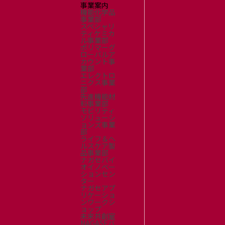
事業案内
機能化学品
事業部
スペシャリ
ティケミカ
ル事業部
ポリマーグ
ローバルア
カウント事
業部
エレクトロ
ニクス事業
部
先進機能材
料事業部
モビリティ
ソリューシ
ョンズ事業
部
ライフ＆ヘ
ルスケア製
品事業部
ナガセバイ
オイノベー
ションセン
ター
ナガセアプ
リケーショ
ンワークシ
ョップ
未来共創室
NAGASEバ