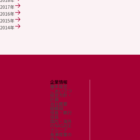
2018年
採用情報
2017年
新卒採用（総合・事務職）
2016年
キャリア採用
2015年
NAGASEグループ採用情報
2014年
企業情報
基本理念
ごあいさつ
経営方針・
計画
会社概要
組織図
役員・執行
役員
国内・海外
のNAGASE
グループ
長瀬産業の
歩み