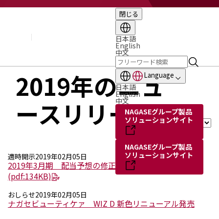
閉じる
企業情報
基本理念
トップメッセージ
日本語
English
経営方針・計画
中文
会社概要
組織図
2019年のニュ
Language
役員・執行役員
日本語
国内・海外のNAGASEグループ
English
中文
ースリリース
長瀬産業の歩み
年を選
NAGASEグループ製品
択：
ソリューションサイト
NAGASEグループ製品
ソリューションサイト
適時開示
2019年02月05日
2019年3月期 配当予想の修正に関するお知らせ
(pdf:134KB)
おしらせ
2019年02月05日
ナガセビューティケァ WIZ D 新色リニューアル発売