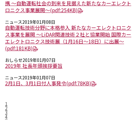
エレクトロニクス事業部
携 ～自動運転社会の到来を見据えた新たなカーエレクト
先進機能材料事業部
ロニクス事業展開～
(pdf:254KB)
モビリティソリューションズ事業部
ニュース
2019年01月08日
ライフ＆ヘルスケア製品事業部
自動運転技術分野に本格参入 新たなカーエレクトロニク
ナガセバイオイノベーションセンター
ス事業を展開 ～LiDAR関連技術２社と協業開始 国際カー
ナガセアプリケーションワークショップ
エレクトロニクス技術展（1月16日～18日）に出展～
未来共創室
(pdf:181KB)
NAGASEバイオテック室
おしらせ
2019年01月07日
2019年 社長年頭挨拶要旨
IR（投資家情報）
IRニュース：2026年
ニュース
2019年01月07日
IRライブラリー
2月1日、3月1日付人事発令
(pdf:78KB)
個人株主・投資家の皆様へ
株主・株式情報
財務情報
1
2
3
サステナビリティ
4
NAGASEグループのサステナビリティ
トップメッセージ
統合報告書