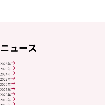
環境
社会
ガバナンス
サステナビリティデータ集
社会貢献活動
アスリート支援
外部評価とイニシアチブ
各種対照表
サステナビリティサイトについて
ニュース
2026年
2025年
2024年
2023年
2022年
2021年
2020年
2019年