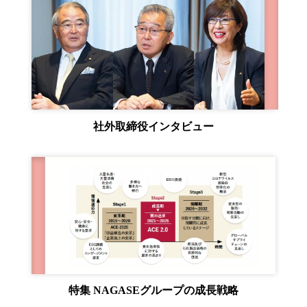
環境
社会
ガバナンス
サステナビリティデータ集
社会貢献活動
アスリート支援
外部評価とイニシアチブ
各種対照表
サステナビリティサイトについて
社外取締役インタビュー
特集 NAGASEグループの成長戦略