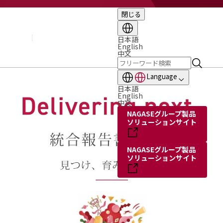
閉じる
企業情報
基本理念
トップメッセージ
日本語
English
経営方針・計画
中文
会社概要
組織図
Language
役員・執行役員
日本語
国内・海外のNAGASEグループ
English
中文
長瀬産業の歩み
NAGASEグループ製品
ソリューションサイト
NAGASEグループ製品
ソリューションサイト