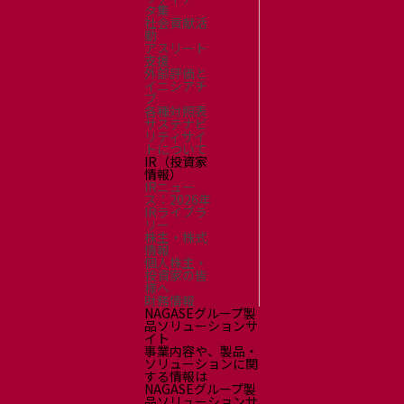
タ集
社会貢献活
動
アスリート
支援
外部評価と
イニシアチ
ブ
各種対照表
サステナビ
リティサイ
トについて
IR（投資家
情報）
IRニュー
ス：2026年
IRライブラ
リー
株主・株式
情報
個人株主・
投資家の皆
様へ
財務情報
NAGASEグループ製
品ソリューションサ
イト
事業内容や、製品・
ソリューションに関
する情報は
NAGASEグループ製
品ソリューションサ