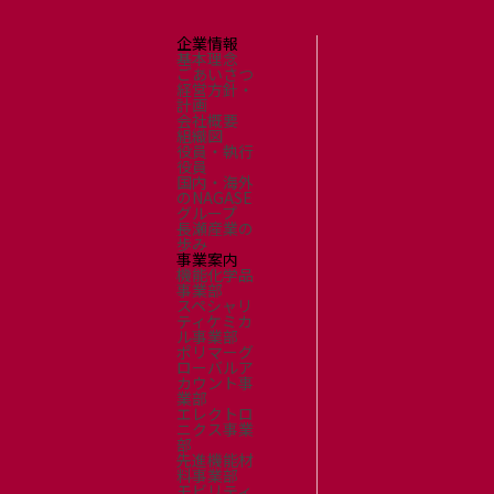
企業情報
基本理念
ごあいさつ
経営方針・
計画
会社概要
組織図
役員・執行
役員
国内・海外
のNAGASE
グループ
長瀬産業の
歩み
事業案内
機能化学品
事業部
スペシャリ
ティケミカ
ル事業部
ポリマーグ
ローバルア
カウント事
業部
エレクトロ
ニクス事業
部
先進機能材
料事業部
モビリティ