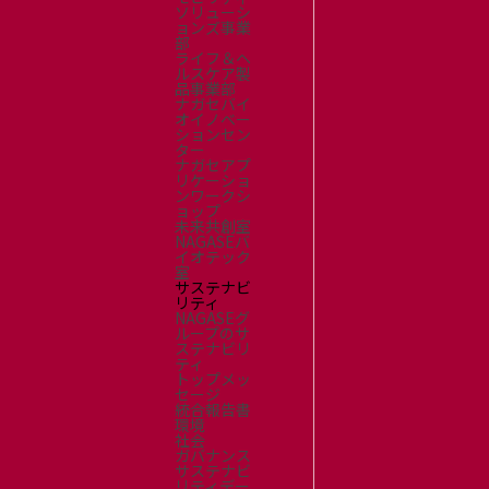
ソリューシ
ョンズ事業
部
ライフ＆ヘ
ルスケア製
品事業部
ナガセバイ
オイノベー
ションセン
ター
ナガセアプ
リケーショ
ンワークシ
ョップ
未来共創室
NAGASEバ
イオテック
室
サステナビ
リティ
NAGASEグ
ループのサ
ステナビリ
ティ
トップメッ
セージ
統合報告書
環境
社会
ガバナンス
サステナビ
リティデー