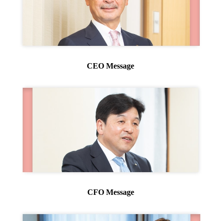
エレクトロニクス事業部
先進機能材料事業部
モビリティソリューションズ事業部
ライフ＆ヘルスケア製品事業部
ナガセバイオイノベーションセンター
ナガセアプリケーションワークショップ
CEO Message
未来共創室
NAGASEバイオテック室
IR（投資家情報）
IRニュース：2026年
IRライブラリー
個人株主・投資家の皆様へ
株主・株式情報
財務情報
サステナビリティ
NAGASEグループのサステナビリティ
CFO Message
トップメッセージ
統合報告書