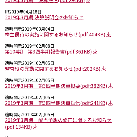
2019年3月期 決算短信
(pdf:294KB)
採用情報
新卒採用（総合・事務職）
IR
2019年04月18日
キャリア採用
2019年3月期 決算説明会のお知らせ
NAGASEグループ採用情報
適時開示
2019年03月04日
株主優待の実施に関するお知らせ
(pdf:404KB)
適時開示
2019年02月08日
第104期 第3四半期報告書
(pdf:361KB)
適時開示
2019年02月05日
監査役の異動に関するお知らせ
(pdf:202KB)
適時開示
2019年02月05日
2019年3月期 第3四半期決算概要
(pdf:382KB)
適時開示
2019年02月05日
2019年3月期 第3四半期決算短信
(pdf:241KB)
適時開示
2019年02月05日
2019年3月期 配当予想の修正に関するお知らせ
(pdf:134KB)