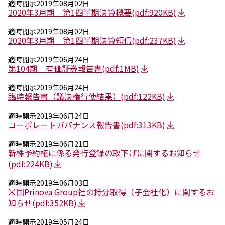
適時開示
2019年08月02日
エレクトロニクス事業部
2020年3月期 第1四半期決算概要
(pdf:920KB)
先進機能材料事業部
モビリティソリューションズ事業部
適時開示
2019年08月02日
ライフ＆ヘルスケア製品事業部
2020年3月期 第1四半期決算短信
(pdf:237KB)
ナガセバイオイノベーションセンター
ナガセアプリケーションワークショップ
適時開示
2019年06月24日
第104期 有価証券報告書
(pdf:1MB)
未来共創室
NAGASEバイオテック室
適時開示
2019年06月24日
臨時報告書（議決権行使結果）
(pdf:122KB)
IR（投資家情報）
適時開示
2019年06月24日
IRニュース：2026年
コーポレートガバナンス報告書
(pdf:313KB)
IRライブラリー
個人株主・投資家の皆様へ
適時開示
2019年06月21日
株主・株式情報
新株予約権に係る発行登録の取下げに関するお知らせ
財務情報
(pdf:224KB)
適時開示
2019年06月03日
サステナビリティ
米国Prinova Group社の持分取得（子会社化）に関するお
NAGASEグループのサステナビリティ
知らせ
(pdf:352KB)
トップメッセージ
統合報告書
適時開示
2019年05月24日