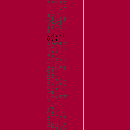
ナガセアプ
リケーショ
ンワークシ
ョップ
未来共創室
NAGASEバ
イオテック
室
サステナビ
リティ
NAGASEグ
ループのサ
ステナビリ
ティ
トップメッ
セージ
統合報告書
環境
社会
ガバナンス
サステナビ
リティデー
タ集
社会貢献活
動
アスリート
支援
外部評価と
イニシアチ
ブ
各種対照表
サステナビ