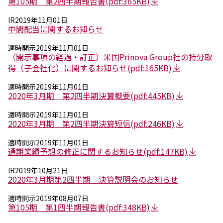
第105期 第2四半期報告書
(pdf:365KB)
ニュース
IR
2019年11月01日
中間配当に関するお知らせ
2026年
2025年
適時開示
2019年11月01日
2024年
（開示事項の経過・訂正）米国Prinova Group社の持分取
2023年
得（子会社化）に関するお知らせ
(pdf:165KB)
2022年
2021年
適時開示
2019年11月01日
2020年
2020年3月期 第2四半期決算概要
(pdf:445KB)
2019年
適時開示
2019年11月01日
2018年
2020年3月期 第2四半期決算短信
(pdf:246KB)
2017年
2016年
適時開示
2019年11月01日
2015年
通期業績予想の修正に関するお知らせ
(pdf:147KB)
2014年
IR
2019年10月21日
2020年3月期第2四半期 決算説明会のお知らせ
事業案内
機能化学品事業部
適時開示
2019年08月07日
スペシャリティケミカル事業部
第105期 第1四半期報告書
(pdf:348KB)
ポリマーグローバルアカウント事業部