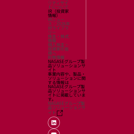
リティサイ
トについて
IR（投資家
情報）
IRニュー
ス：2026年
IRライブラ
リー
株主・株式
情報
個人株主・
投資家の皆
様へ
財務情報
NAGASEグループ製
品ソリューションサ
イト
事業内容や、製品・
ソリューションに関
する情報は
NAGASEグループ製
品ソリューションサ
イトに掲載していま
す。
NAGASEグループ製
品ソリューションサ
イト