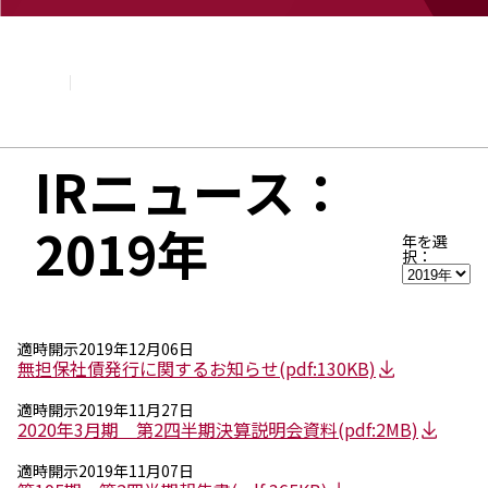
企業情報
基本理念
トップメッセージ
経営方針・計画
会社概要
組織図
IRニュース：
役員・執行役員
国内・海外のNAGASEグループ
2019年
長瀬産業の歩み
年を選
択：
適時開示
2019年12月06日
無担保社債発行に関するお知らせ
(pdf:130KB)
適時開示
2019年11月27日
2020年3月期 第2四半期決算説明会資料
(pdf:2MB)
適時開示
2019年11月07日