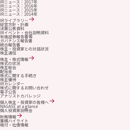
IRニュース：2017年
IRニュース：2016年
IRニュース：2015年
IRニュース：2014年
IRライブラリー
経営方針・計画
決算公表資料
IRイベント・会社説明資料
有価証券報告書等
ガバナンス報告書
統合報告書
株主・投資家との対話状況
株主通信
株主・株式情報
株式の状況
株主総会
配当金
株式に関する手続き
株主優待
IRカレンダー
株式に関するお問い合わせ
電子公告
アナリストカバレッジ
個人株主・投資家の皆様へ
NAGASE at a glance
個人投資家説明会
財務情報
業績ハイライト
格付・社債情報