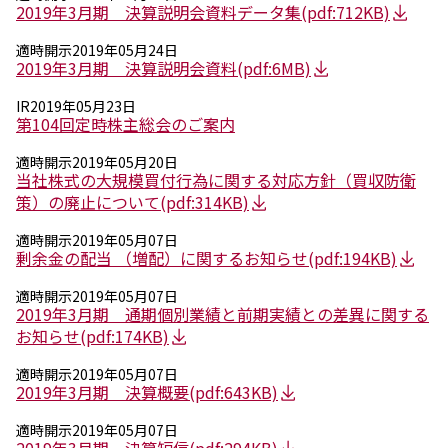
環境
2019年3月期 決算説明会資料データ集
(pdf:712KB)
社会
ガバナンス
適時開示
2019年05月24日
2019年3月期 決算説明会資料
(pdf:6MB)
サステナビリティデータ集
社会貢献活動
IR
2019年05月23日
アスリート支援
第104回定時株主総会のご案内
外部評価とイニシアチブ
各種対照表
適時開示
2019年05月20日
当社株式の大規模買付行為に関する対応方針（買収防衛
サステナビリティサイトについて
策）の廃止について
(pdf:314KB)
適時開示
2019年05月07日
剰余金の配当 （増配）に関するお知らせ
(pdf:194KB)
適時開示
2019年05月07日
2019年3月期 通期個別業績と前期実績との差異に関する
お知らせ
(pdf:174KB)
適時開示
2019年05月07日
2019年3月期 決算概要
(pdf:643KB)
適時開示
2019年05月07日