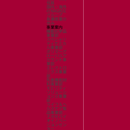
役員
国内・海外
のNAGASE
グループ
長瀬産業の
歩み
事業案内
機能化学品
事業部
スペシャリ
ティケミカ
ル事業部
ポリマーグ
ローバルア
カウント事
業部
エレクトロ
ニクス事業
部
先進機能材
料事業部
モビリティ
ソリューシ
ョンズ事業
部
ライフ＆ヘ
ルスケア製
品事業部
ナガセバイ
オイノベー
ションセン
ター