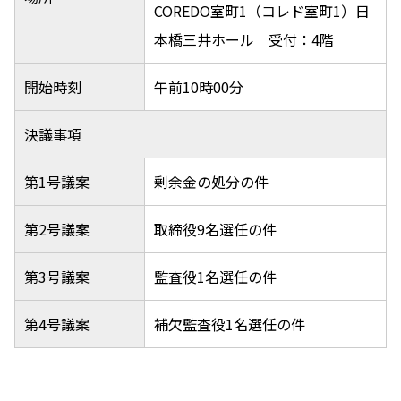
COREDO室町1（コレド室町1）日
ニュース
本橋三井ホール 受付：4階
2026年
2025年
開始時刻
午前10時00分
2024年
2023年
2022年
決議事項
2021年
2020年
第1号議案
剰余金の処分の件
2019年
2018年
第2号議案
取締役9名選任の件
2017年
2016年
2015年
第3号議案
監査役1名選任の件
2014年
第4号議案
補欠監査役1名選任の件
事業案内
機能化学品事業部
スペシャリティケミカル事業部
ポリマーグローバルアカウント事業部