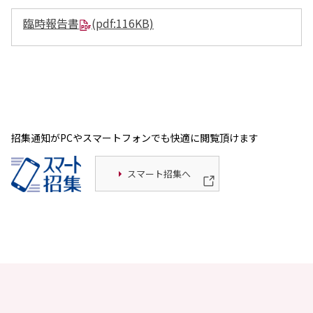
環境
社会
臨時報告書
(pdf:116KB)
ガバナンス
サステナビリティデータ集
社会貢献活動
アスリート支援
外部評価とイニシアチブ
各種対照表
サステナビリティサイトについて
招集通知がPCやスマートフォンでも快適に閲覧頂けます
スマート招集へ