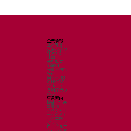
企業情報
基本理念
ごあいさつ
経営方針・
計画
会社概要
組織図
役員・執行
役員
国内・海外
のNAGASE
グループ
長瀬産業の
歩み
事業案内
機能化学品
事業部
スペシャリ
ティケミカ
ル事業部
ポリマーグ
ローバルア
カウント事