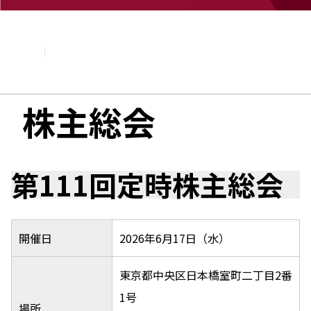
企業情報
基本理念
トップメッセージ
経営方針・計画
会社概要
組織図
株主総会
役員・執行役員
国内・海外のNAGASEグループ
長瀬産業の歩み
第111回定時株主総会
開催日
2026年6月17日（水）
東京都中央区日本橋室町二丁目2番
1号
場所