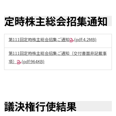
エレクトロニクス事業部
先進機能材料事業部
モビリティソリューションズ事業部
定時株主総会招集通知
ライフ＆ヘルスケア製品事業部
ナガセバイオイノベーションセンター
ナガセアプリケーションワークショップ
未来共創室
第111回定時株主総会招集ご通知
(pdf:4.2MB)
NAGASEバイオテック室
第111回定時株主総会招集ご通知（交付書面非記載事
IR（投資家情報）
IRニュース：2026年
項）
(pdf:964KB)
IRライブラリー
個人株主・投資家の皆様へ
株主・株式情報
財務情報
サステナビリティ
NAGASEグループのサステナビリティ
議決権行使結果
トップメッセージ
統合報告書