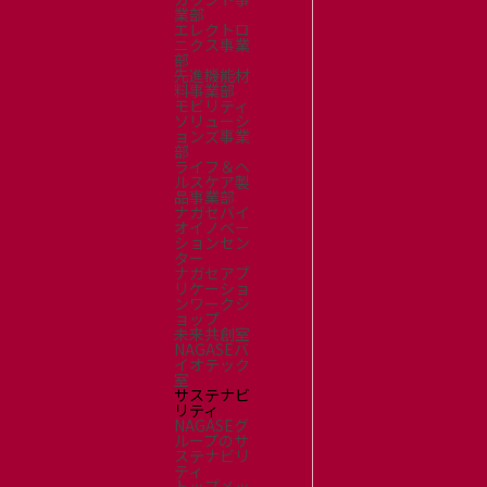
業部
エレクトロ
ニクス事業
部
先進機能材
料事業部
モビリティ
ソリューシ
ョンズ事業
部
ライフ＆ヘ
ルスケア製
品事業部
ナガセバイ
オイノベー
ションセン
ター
ナガセアプ
リケーショ
ンワークシ
ョップ
未来共創室
NAGASEバ
イオテック
室
サステナビ
リティ
NAGASEグ
ループのサ
ステナビリ
ティ
トップメッ