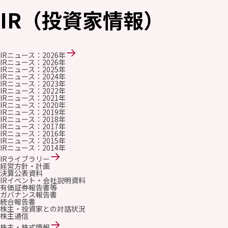
採用情報
IR（投資家情報）
新卒採用（総合・事務職）
キャリア採用
NAGASEグループ採用情報
IRニュース：2026年
IRニュース：2026年
IRニュース：2025年
IRニュース：2024年
IRニュース：2023年
IRニュース：2022年
IRニュース：2021年
IRニュース：2020年
IRニュース：2019年
IRニュース：2018年
IRニュース：2017年
IRニュース：2016年
IRニュース：2015年
IRニュース：2014年
IRライブラリー
経営方針・計画
決算公表資料
IRイベント・会社説明資料
有価証券報告書等
ガバナンス報告書
統合報告書
株主・投資家との対話状況
株主通信
株主・株式情報