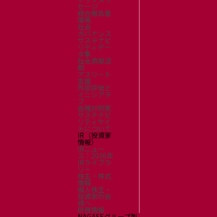
セージ
統合報告書
環境
社会
ガバナンス
サステナビ
リティデー
タ集
社会貢献活
動
アスリート
支援
外部評価と
イニシアチ
ブ
各種対照表
サステナビ
リティサイ
トについて
IR（投資家
情報）
IRニュー
ス：2026年
IRライブラ
リー
株主・株式
情報
個人株主・
投資家の皆
様へ
財務情報
NAGASEグループ製