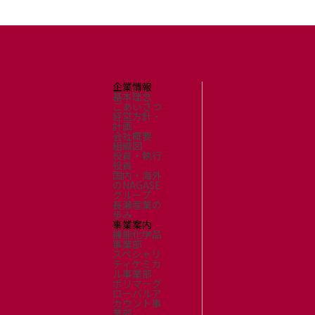
企業情報
基本理念
ごあいさつ
経営方針・
計画
会社概要
組織図
役員・執行
役員
国内・海外
のNAGASE
グループ
長瀬産業の
歩み
事業案内
機能化学品
事業部
スペシャリ
ティケミカ
ル事業部
ポリマーグ
ローバルア
カウント事
業部