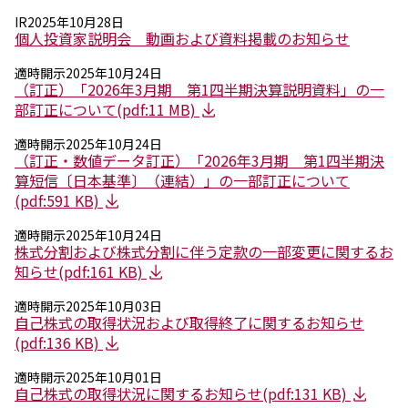
環境
IR
2025年10月28日
社会
個人投資家説明会 動画および資料掲載のお知らせ
ガバナンス
サステナビリティデータ集
適時開示
2025年10月24日
社会貢献活動
（訂正）「2026年3月期 第1四半期決算説明資料」の一
アスリート支援
部訂正について(pdf:11 MB)
外部評価とイニシアチブ
適時開示
2025年10月24日
各種対照表
（訂正・数値データ訂正）「2026年3月期 第1四半期決
サステナビリティサイトについて
算短信〔日本基準〕（連結）」の一部訂正について
(pdf:591 KB)
適時開示
2025年10月24日
株式分割および株式分割に伴う定款の一部変更に関するお
知らせ(pdf:161 KB)
適時開示
2025年10月03日
自己株式の取得状況および取得終了に関するお知らせ
(pdf:136 KB)
適時開示
2025年10月01日
自己株式の取得状況に関するお知らせ(pdf:131 KB)