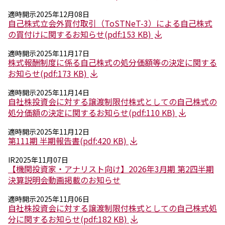
適時開示
2025年12月08日
ニュース
自己株式立会外買付取引（ToSTNeT-3）による自己株式
2026年
の買付けに関するお知らせ(pdf:153 KB)
2025年
2024年
適時開示
2025年11月17日
株式報酬制度に係る自己株式の処分価額等の決定に関する
2023年
お知らせ(pdf:173 KB)
2022年
2021年
適時開示
2025年11月14日
2020年
自社株投資会に対する譲渡制限付株式としての自己株式の
2019年
処分価額の決定に関するお知らせ(pdf:110 KB)
2018年
2017年
適時開示
2025年11月12日
2016年
第111期 半期報告書(pdf:420 KB)
2015年
IR
2025年11月07日
2014年
【機関投資家・アナリスト向け】2026年3月期 第2四半期
決算説明会動画掲載のお知らせ
事業案内
機能化学品事業部
適時開示
2025年11月06日
スペシャリティケミカル事業部
自社株投資会に対する譲渡制限付株式としての自己株式処
ポリマーグローバルアカウント事業部
分に関するお知らせ(pdf:182 KB)