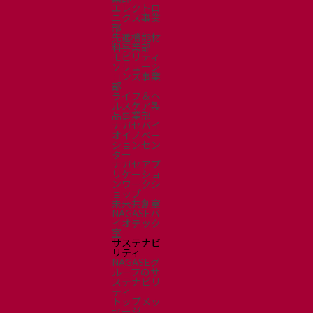
エレクトロ
ニクス事業
部
先進機能材
料事業部
モビリティ
ソリューシ
ョンズ事業
部
ライフ＆ヘ
ルスケア製
品事業部
ナガセバイ
オイノベー
ションセン
ター
ナガセアプ
リケーショ
ンワークシ
ョップ
未来共創室
NAGASEバ
イオテック
室
サステナビ
リティ
NAGASEグ
ループのサ
ステナビリ
ティ
トップメッ
セージ