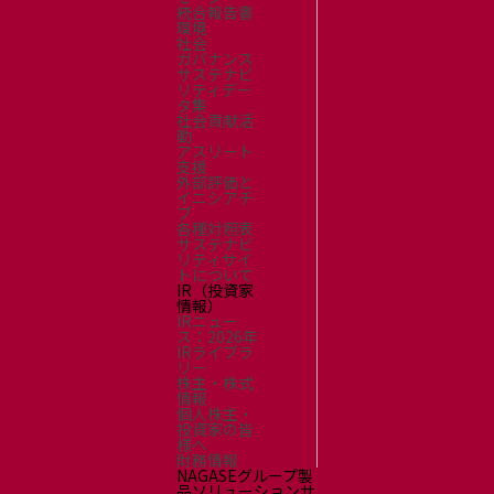
統合報告書
環境
社会
ガバナンス
サステナビ
リティデー
タ集
社会貢献活
動
アスリート
支援
外部評価と
イニシアチ
ブ
各種対照表
サステナビ
リティサイ
トについて
IR（投資家
情報）
IRニュー
ス：2026年
IRライブラ
リー
株主・株式
情報
個人株主・
投資家の皆
様へ
財務情報
NAGASEグループ製
品ソリューションサ