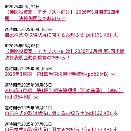
採用情報
IR
2025年09月24日
新卒採用（総合・事務職）
【機関投資家・アナリスト向け】 2026年3月期第2四半
キャリア採用
期 決算説明会のお知らせ
NAGASEグループ採用情報
適時開示
2025年09月01日
自己株式の取得状況に関するお知らせ(pdf:131 KB)
IR
2025年08月06日
【機関投資家・アナリスト向け】2026年3月期 第1四半期
決算説明会動画掲載のお知らせ
適時開示
2025年08月05日
2026年3月期 第1四半期決算説明資料(pdf:2 MB)
適時開示
2025年08月05日
2026年3月期 第1四半期決算短信〔日本基準〕（連結）
(pdf:354 KB)
適時開示
2025年08月01日
自己株式の取得状況に関するお知らせ(pdf:132 KB)
適時開示
2025年07月01日
自己株式の取得状況に関するお知らせ(pdf:132 KB)