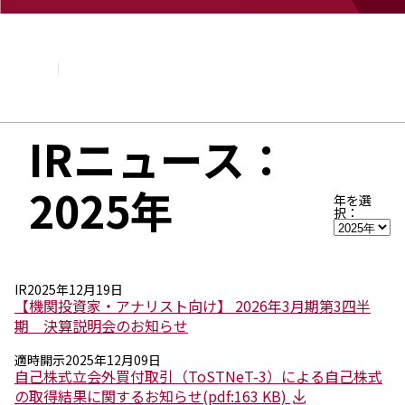
企業情報
基本理念
トップメッセージ
経営方針・計画
会社概要
組織図
IRニュース：
役員・執行役員
国内・海外のNAGASEグループ
2025年
長瀬産業の歩み
年を選
択：
IR
2025年12月19日
【機関投資家・アナリスト向け】 2026年3月期第3四半
期 決算説明会のお知らせ
適時開示
2025年12月09日
自己株式立会外買付取引（ToSTNeT-3）による自己株式
の取得結果に関するお知らせ(pdf:163 KB)