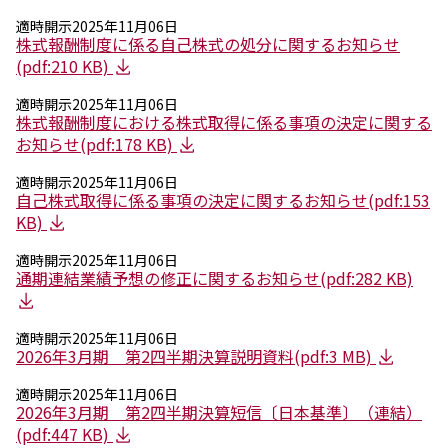
エレクトロニクス事業部
適時開示
2025年11月06日
先進機能材料事業部
株式報酬制度に係る自己株式の処分に関するお知らせ
モビリティソリューションズ事業部
(pdf:210 KB)
ライフ＆ヘルスケア製品事業部
ナガセバイオイノベーションセンター
適時開示
2025年11月06日
ナガセアプリケーションワークショップ
株式報酬制度における株式取得に係る事項の決定に関する
未来共創室
お知らせ(pdf:178 KB)
NAGASEバイオテック室
適時開示
2025年11月06日
自己株式取得に係る事項の決定に関するお知らせ(pdf:153
IR（投資家情報）
KB)
IRニュース：2026年
IRライブラリー
適時開示
2025年11月06日
個人株主・投資家の皆様へ
通期連結業績予想の修正に関するお知らせ(pdf:282 KB)
株主・株式情報
財務情報
適時開示
2025年11月06日
2026年3月期 第2四半期決算説明資料(pdf:3 MB)
サステナビリティ
NAGASEグループのサステナビリティ
適時開示
2025年11月06日
トップメッセージ
2026年3月期 第2四半期決算短信〔日本基準〕（連結）
統合報告書
(pdf:447 KB)