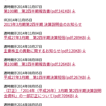
適時開示
2014年11月07日
ニュース
第100期 第2四半期報告書
(pdf:341KB)
2026年
2025年
IR
2014年11月05日
2015年3月期第2四半期 決算説明会のお知らせ
2024年
2023年
適時開示
2014年11月04日
2022年
平成27年3月期 第2四半期決算短信
(pdf:289KB)
2021年
2020年
適時開示
2014年10月27日
2019年
主要株主の異動に関するお知らせ
(pdf:120KB)
2018年
適時開示
2014年08月08日
2017年
第100期 第1四半期報告書
(pdf:326KB)
2016年
2015年
適時開示
2014年08月05日
2014年
平成27年3月期 第1四半期決算短信
(pdf:267KB)
適時開示
2014年08月05日
事業案内
（訂正）「2014年（平成26年）3月期 第2四半期決算説明
機能化学品事業部
会資料」の一部訂正について
(pdf:709KB)
スペシャリティケミカル事業部
ポリマーグローバルアカウント事業部
適時開示
2014年08月05日