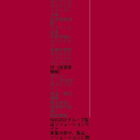
ガバナンス
サステナビ
リティデー
タ集
社会貢献活
動
アスリート
支援
外部評価と
イニシアチ
ブ
各種対照表
サステナビ
リティサイ
トについて
IR（投資家
情報）
IRニュー
ス：2026年
IRライブラ
リー
株主・株式
情報
個人株主・
投資家の皆
様へ
財務情報
NAGASEグループ製
品ソリューションサ
イト
事業内容や、製品・
ソリューションに関