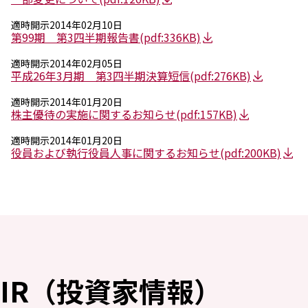
採用情報
新卒採用（総合・事務職）
適時開示
2014年02月10日
キャリア採用
第99期 第3四半期報告書
(pdf:336KB)
NAGASEグループ採用情報
適時開示
2014年02月05日
平成26年3月期 第3四半期決算短信
(pdf:276KB)
適時開示
2014年01月20日
株主優待の実施に関するお知らせ
(pdf:157KB)
適時開示
2014年01月20日
役員および執行役員人事に関するお知らせ
(pdf:200KB)
IR（投資家情報）