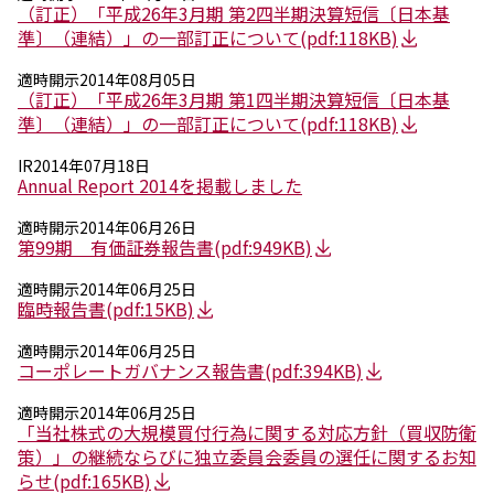
エレクトロニクス事業部
（訂正）「平成26年3月期 第2四半期決算短信〔日本基
先進機能材料事業部
準〕（連結）」の一部訂正について
(pdf:118KB)
モビリティソリューションズ事業部
適時開示
2014年08月05日
ライフ＆ヘルスケア製品事業部
（訂正）「平成26年3月期 第1四半期決算短信〔日本基
ナガセバイオイノベーションセンター
準〕（連結）」の一部訂正について
(pdf:118KB)
ナガセアプリケーションワークショップ
未来共創室
IR
2014年07月18日
NAGASEバイオテック室
Annual Report 2014を掲載しました
適時開示
2014年06月26日
IR（投資家情報）
第99期 有価証券報告書
(pdf:949KB)
IRニュース：2026年
IRライブラリー
適時開示
2014年06月25日
個人株主・投資家の皆様へ
臨時報告書
(pdf:15KB)
株主・株式情報
適時開示
2014年06月25日
財務情報
コーポレートガバナンス報告書
(pdf:394KB)
サステナビリティ
適時開示
2014年06月25日
NAGASEグループのサステナビリティ
「当社株式の大規模買付行為に関する対応方針（買収防衛
トップメッセージ
策）」の継続ならびに独立委員会委員の選任に関するお知
統合報告書
らせ
(pdf:165KB)