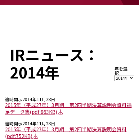
企業情報
基本理念
トップメッセージ
経営方針・計画
会社概要
組織図
IRニュース：
役員・執行役員
国内・海外のNAGASEグループ
2014年
長瀬産業の歩み
年を選
択：
適時開示
2014年11月28日
2015年（平成27年）3月期 第2四半期決算説明会資料補
足データ集
(pdf:863KB)
適時開示
2014年11月28日
2015年（平成27年）3月期 第2四半期決算説明会資料
(pdf:752KB)