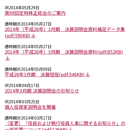
環境
IR
2014年05月29日
社会
第99回定時株主総会のご案内
ガバナンス
サステナビリティデータ集
適時開示
2014年05月27日
社会貢献活動
2014年（平成26年）3月期 決算説明会資料補足データ集
アスリート支援
(pdf:590KB)
外部評価とイニシアチブ
各種対照表
適時開示
2014年05月27日
2014年（平成26年）3月期 決算説明会資料
(pdf:852KB)
サステナビリティサイトについて
適時開示
2014年05月09日
平成26年3月期 決算短信
(pdf:546KB)
IR
2014年04月17日
2014年3月期 決算説明会のお知らせ
IR
2014年03月25日
個人投資家説明会を開催
適時開示
2014年03月17日
（変更）「役員および執行役員人事に関するお知らせ」の
一部変更について
(pdf:126KB)