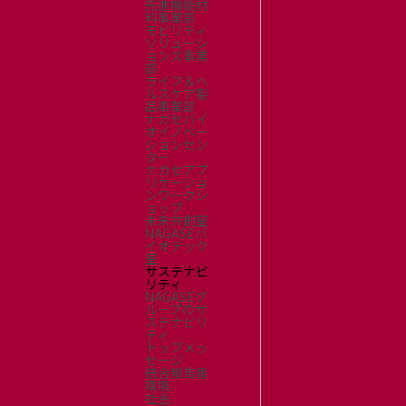
先進機能材
料事業部
モビリティ
ソリューシ
ョンズ事業
部
ライフ＆ヘ
ルスケア製
品事業部
ナガセバイ
オイノベー
ションセン
ター
ナガセアプ
リケーショ
ンワークシ
ョップ
未来共創室
NAGASEバ
イオテック
室
サステナビ
リティ
NAGASEグ
ループのサ
ステナビリ
ティ
トップメッ
セージ
統合報告書
環境
社会