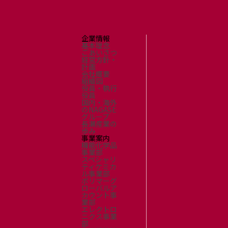
企業情報
基本理念
ごあいさつ
経営方針・
計画
会社概要
組織図
役員・執行
役員
国内・海外
のNAGASE
グループ
長瀬産業の
歩み
事業案内
機能化学品
事業部
スペシャリ
ティケミカ
ル事業部
ポリマーグ
ローバルア
カウント事
業部
エレクトロ
ニクス事業
部