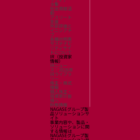
タ集
社会貢献活
動
アスリート
支援
外部評価と
イニシアチ
ブ
各種対照表
サステナビ
リティサイ
トについて
IR（投資家
情報）
IRニュー
ス：2026年
IRライブラ
リー
株主・株式
情報
個人株主・
投資家の皆
様へ
財務情報
NAGASEグループ製
品ソリューションサ
イト
事業内容や、製品・
ソリューションに関
する情報は
NAGASEグループ製
品ソリューションサ