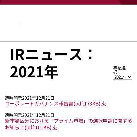
企業情報
基本理念
トップメッセージ
経営方針・計画
会社概要
組織図
IRニュース：
役員・執行役員
国内・海外のNAGASEグループ
2021年
長瀬産業の歩み
年を選
択：
適時開示
2021年12月21日
コーポレートガバナンス報告書
(pdf:173KB)
適時開示
2021年12月21日
新市場区分における「プライム市場」の選択申請に関する
お知らせ
(pdf:101KB)