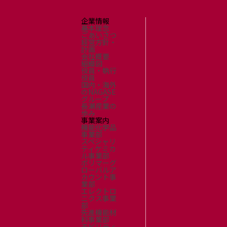
企業情報
基本理念
ごあいさつ
経営方針・
計画
会社概要
組織図
役員・執行
役員
国内・海外
のNAGASE
グループ
長瀬産業の
歩み
事業案内
機能化学品
事業部
スペシャリ
ティケミカ
ル事業部
ポリマーグ
ローバルア
カウント事
業部
エレクトロ
ニクス事業
部
先進機能材
料事業部
モビリティ