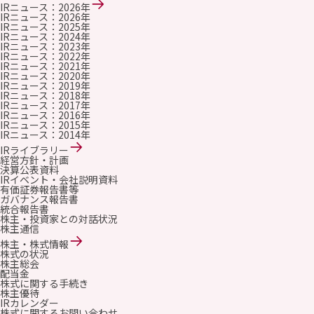
IRニュース：2026年
IRニュース：2026年
IRニュース：2025年
IRニュース：2024年
IRニュース：2023年
IRニュース：2022年
IRニュース：2021年
IRニュース：2020年
IRニュース：2019年
IRニュース：2018年
IRニュース：2017年
IRニュース：2016年
IRニュース：2015年
IRニュース：2014年
IRライブラリー
経営方針・計画
決算公表資料
IRイベント・会社説明資料
有価証券報告書等
ガバナンス報告書
統合報告書
株主・投資家との対話状況
株主通信
株主・株式情報
株式の状況
株主総会
配当金
株式に関する手続き
株主優待
IRカレンダー
株式に関するお問い合わせ