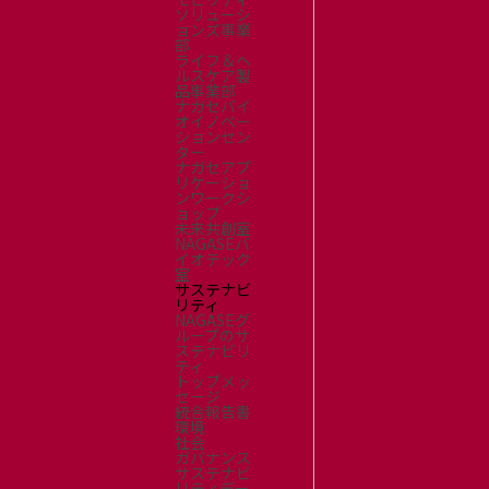
ソリューシ
ョンズ事業
部
ライフ＆ヘ
ルスケア製
品事業部
ナガセバイ
オイノベー
ションセン
ター
ナガセアプ
リケーショ
ンワークシ
ョップ
未来共創室
NAGASEバ
イオテック
室
サステナビ
リティ
NAGASEグ
ループのサ
ステナビリ
ティ
トップメッ
セージ
統合報告書
環境
社会
ガバナンス
サステナビ
リティデー