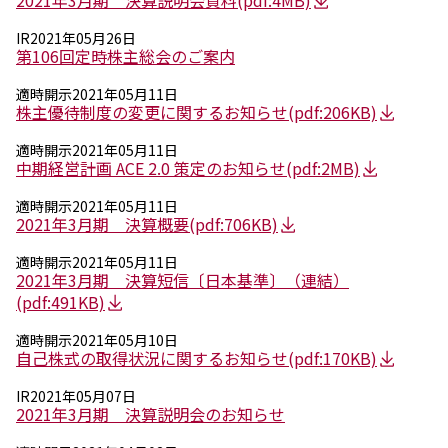
2021年3月期 決算説明会資料
(pdf:4MB)
採用情報
新卒採用（総合・事務職）
IR
2021年05月26日
キャリア採用
第106回定時株主総会のご案内
NAGASEグループ採用情報
適時開示
2021年05月11日
株主優待制度の変更に関するお知らせ
(pdf:206KB)
適時開示
2021年05月11日
中期経営計画 ACE 2.0 策定のお知らせ
(pdf:2MB)
適時開示
2021年05月11日
2021年3月期 決算概要
(pdf:706KB)
適時開示
2021年05月11日
2021年3月期 決算短信〔日本基準〕（連結）
(pdf:491KB)
適時開示
2021年05月10日
自己株式の取得状況に関するお知らせ
(pdf:170KB)
IR
2021年05月07日
2021年3月期 決算説明会のお知らせ