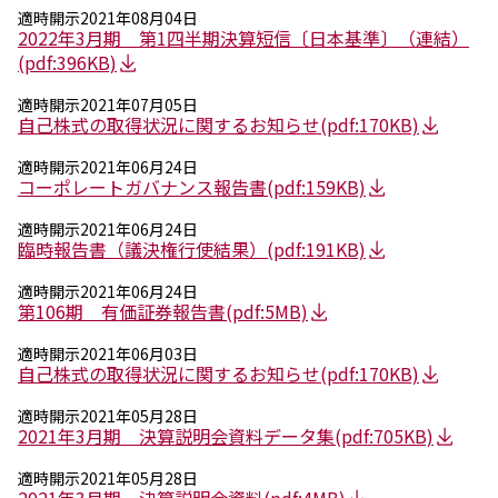
環境
適時開示
2021年08月04日
社会
2022年3月期 第1四半期決算短信〔日本基準〕（連結）
ガバナンス
(pdf:396KB)
サステナビリティデータ集
社会貢献活動
適時開示
2021年07月05日
自己株式の取得状況に関するお知らせ
(pdf:170KB)
アスリート支援
外部評価とイニシアチブ
適時開示
2021年06月24日
各種対照表
コーポレートガバナンス報告書
(pdf:159KB)
サステナビリティサイトについて
適時開示
2021年06月24日
臨時報告書（議決権行使結果）
(pdf:191KB)
適時開示
2021年06月24日
第106期 有価証券報告書
(pdf:5MB)
適時開示
2021年06月03日
自己株式の取得状況に関するお知らせ
(pdf:170KB)
適時開示
2021年05月28日
2021年3月期 決算説明会資料データ集
(pdf:705KB)
適時開示
2021年05月28日