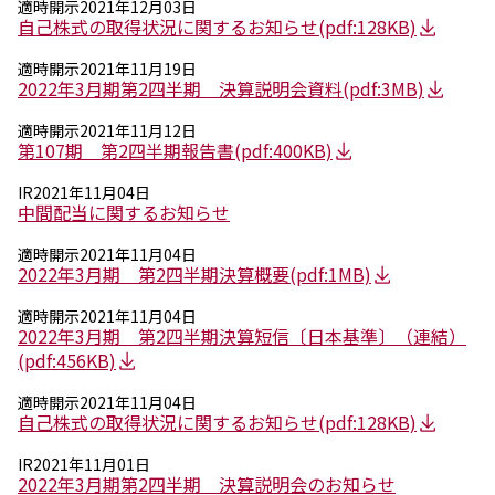
適時開示
2021年12月03日
自己株式の取得状況に関するお知らせ
(pdf:128KB)
ニュース
2026年
適時開示
2021年11月19日
2022年3月期第2四半期 決算説明会資料
(pdf:3MB)
2025年
2024年
適時開示
2021年11月12日
2023年
第107期 第2四半期報告書
(pdf:400KB)
2022年
2021年
IR
2021年11月04日
2020年
中間配当に関するお知らせ
2019年
適時開示
2021年11月04日
2018年
2022年3月期 第2四半期決算概要
(pdf:1MB)
2017年
2016年
適時開示
2021年11月04日
2015年
2022年3月期 第2四半期決算短信〔日本基準〕（連結）
2014年
(pdf:456KB)
適時開示
2021年11月04日
事業案内
自己株式の取得状況に関するお知らせ
(pdf:128KB)
機能化学品事業部
スペシャリティケミカル事業部
IR
2021年11月01日
ポリマーグローバルアカウント事業部
2022年3月期第2四半期 決算説明会のお知らせ