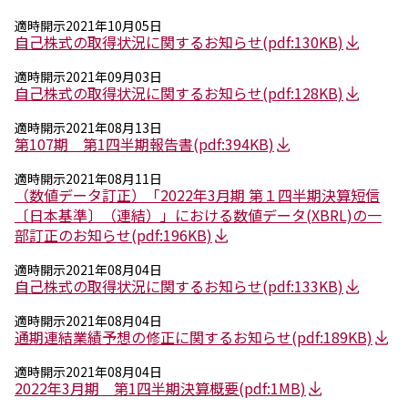
エレクトロニクス事業部
適時開示
2021年10月05日
先進機能材料事業部
自己株式の取得状況に関するお知らせ
(pdf:130KB)
モビリティソリューションズ事業部
ライフ＆ヘルスケア製品事業部
適時開示
2021年09月03日
ナガセバイオイノベーションセンター
自己株式の取得状況に関するお知らせ
(pdf:128KB)
ナガセアプリケーションワークショップ
未来共創室
適時開示
2021年08月13日
第107期 第1四半期報告書
(pdf:394KB)
NAGASEバイオテック室
適時開示
2021年08月11日
IR（投資家情報）
（数値データ訂正）「2022年3月期 第１四半期決算短信
IRニュース：2026年
〔日本基準〕（連結）」における数値データ(XBRL)の一
IRライブラリー
部訂正のお知らせ
(pdf:196KB)
個人株主・投資家の皆様へ
適時開示
2021年08月04日
株主・株式情報
自己株式の取得状況に関するお知らせ
(pdf:133KB)
財務情報
適時開示
2021年08月04日
サステナビリティ
通期連結業績予想の修正に関するお知らせ
(pdf:189KB)
NAGASEグループのサステナビリティ
適時開示
2021年08月04日
トップメッセージ
2022年3月期 第1四半期決算概要
(pdf:1MB)
統合報告書