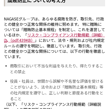
腐敗防止についての考え方
NAGASEグル―プは、あらゆる腐敗を防ぎ、取引先、行政
との健全かつ正常な関係の維持に努めます。 特に贈賄に
ついては「贈賄防止基本規程」を制定し、これを運営して
いるほか、「
リスク・コンプライアンス行動規範（詳細）
（pdf:439KB）
」において、法令・規則および社内規定
ルールの遵守を明記し、徹底しています。 取引先、行政
との健全かつ正常な関係については、以下の行動を徹底し
ています。
商取引において不当な利益を与えたり、得たりするこ
との禁止
役員・社員は、世間から誤解や不名誉な評価を受ける
ことがないよう、法令および「贈賄防止基本規程」等
の社内規定を遵守し、正しい判断と節度ある行動をと
ること
（以下、「リスク・コンプライアンス行動規範（詳細説