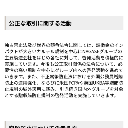
公正な取引に関する活動
独占禁⽌法及び世界の競争法令に関しては、課徴⾦のイン
パクトが⼤きいカルテル規制を中心にNAGASEグループの
主要製造会社をはじめ各社に対して、啓発活動を積極的に
実施しています。今後も公正取引関係の法令について、必
要性の⾼い規制を中⼼にグループ内への啓発活動を進めて
いきます。また、不正競争防⽌法における外国公務員贈賄
防⽌の運⽤強化、ならびに⽶国FCPAや英国UKBA等贈賄防
⽌規制の域外適⽤に鑑み、引き続き国内外グループを対象
とする贈収賄防⽌規制の啓発活動を実施していきます。