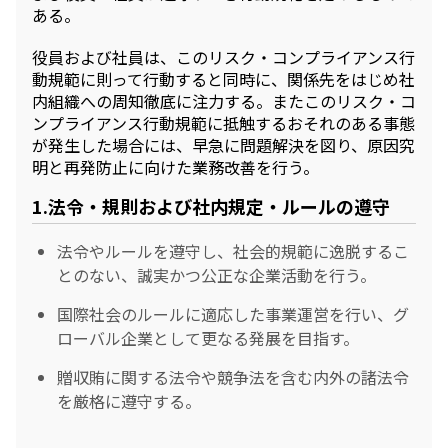
採用情報
ある。
新卒採用（総合・事務職）
キャリア採用
役員および社員は、このリスク・コンプライアンス行
NAGASEグループ採用情報
動規範に則って行動すると同時に、関係先をはじめ社
内組織への周知徹底に注力する。またこのリスク・コ
ンプライアンス行動規範に抵触するおそれのある事態
が発生した場合には、早急に問題解決を図り、原因究
明と再発防止に向けた業務改善を行う。
1.法令・規則および社内規定・ルールの遵守
法令やルールを遵守し、社会的規範に逸脱するこ
とのない、誠実かつ公正な企業活動を行う。
国際社会のルールに適応した事業運営を行い、グ
ローバル企業として更なる発展を目指す。
贈収賄に関する法令や競争法を含む内外の諸法令
を厳格に遵守する。