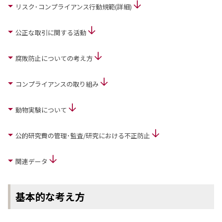
リスク･コンプライアンス行動規範(詳細)
ニュース
2026年
公正な取引に関する活動
2025年
2024年
腐敗防止についての考え方
2023年
2022年
2021年
コンプライアンスの取り組み
2020年
2019年
動物実験について
2018年
2017年
公的研究費の管理･監査/研究における不正防止
2016年
2015年
2014年
関連データ
事業案内
機能化学品事業部
基本的な考え方
スペシャリティケミカル事業部
ポリマーグローバルアカウント事業部