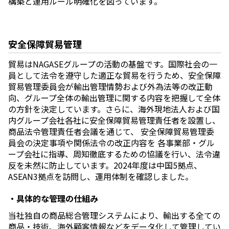
構築と運用ルール明確化を図っています。
安全保障貿易管理
貿易はNAGASEグループの活動の基盤です。国際社会の一
員として法令を遵守した適正な貿易を行うため、安全保障
貿易管理委員会が輸出管理情勢および外為法等の改正動
向、グループ全体の輸出管理に関する内容を把握して全体
の方針を決定しています。さらに、海外現地法人および国
内グループ会社各社に安全保障貿易管理責任者を設置し、
商品法令管理責任者会議を通じて、 安全保障貿易管理委
員会の決定事項や関係法令の改正内容を 各事業部・グル
ープ会社に指導、周知徹底するための協議を行い、法令違
反を未然に防止しています。2024年度は中国5拠点、
ASEAN3拠点を訪問し、運用体制を確認しました。
・具体的な管理の仕組み
当社独自の商品総合管理システムにより、輸出する全ての
商品・技術、海外顧客情報などをデータ化して管理してい