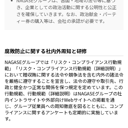
NAGASEグループは、各国・地域の法令等に基づ
き、企業としての政治活動に関する公明性と公正
さを確保していきます。なお、政治献金・パーテ
ィー券の購入等は、会社の承認が必要です。
腐敗防止に関する社内外周知と研修
NAGASEグループでは「リスク・コンプライアンス行動規
範」「リスク・コンプライアンス行動規範（詳細説明）」
において贈収賄に関する法令や競争法を含む内外の諸法令
を厳格に遵守することを宣言し、法令の遵守や取引先、行
政と健全かつ正常な関係を保つ規定を定めています。この
行動規範、行動規範（詳細説明）はNAGASEグループの社
内イントラサイトや外部向けWebサイトへの掲載を通
じ、グループ従業員への周知徹底を図るとともに、コンプ
ライアンスに関するアンケートも定期的に実施していま
す。