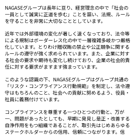
エレクトロニクス事業部
NAGASEグループは長年に亘り、経営理念の中で「社会の
先進機能材料事業部
一員として誠実に正道を歩む」ことを謳い、法規、ルール
モビリティソリューションズ事業部
を守ることを非常に大切なこととしています。
ライフ＆ヘルスケア製品事業部
ナガセバイオイノベーションセンター
近年では外部環境の変化が著しく速くなっており、法令等
ナガセアプリケーションワークショップ
による規制はボーダーレス化の中で一層複雑多岐かつ厳格
未来共創室
化しています。とりわけ贈収賄の禁止や公正競争に関する
NAGASEバイオテック室
ルールの遵守が強く求められています。また、企業に対す
る社会の要求や期待も変化し続けており、企業の社会的責
IR（投資家情報）
任に対する要求がますます強まっています。
IRニュース：2026年
IRライブラリー
このような認識の下、NAGASEグループはグループ共通の
個人株主・投資家の皆様へ
「リスク・コンプライアンス行動規範」を制定し、法令遵
株主・株式情報
守はもちろんのこと、社会への貢献に努めるよう、役員・
財務情報
社員に義務付けています。
サステナビリティ
コンプライアンスを尊重する一つひとつの行動と、万が
NAGASEグループのサステナビリティ
一、問題があったとしても、早期に発見し是正・改善する
トップメッセージ
自浄作用をもつ組織であることが、取引先はじめあらゆる
統合報告書
ステークホルダーからの信用、信頼につながります。信