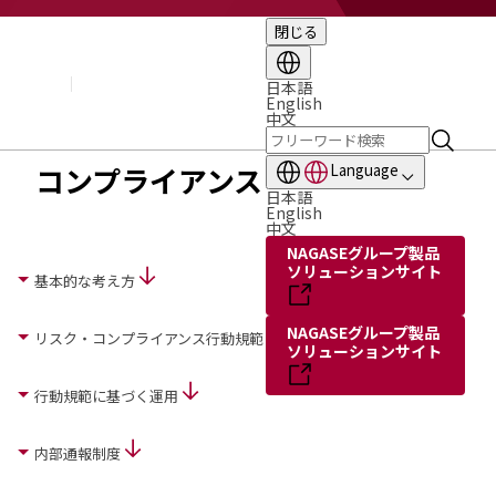
閉じる
企業情報
基本理念
トップメッセージ
日本語
English
経営方針・計画
中文
会社概要
組織図
コンプライアンス
Language
役員・執行役員
日本語
国内・海外のNAGASEグループ
English
中文
長瀬産業の歩み
NAGASEグループ製品
ソリューションサイト
基本的な考え方
NAGASEグループ製品
リスク・コンプライアンス行動規範
ソリューションサイト
行動規範に基づく運用
内部通報制度