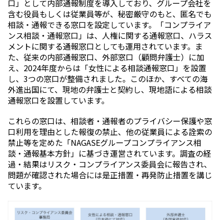
口」として内部通報制度を導⼊しており、グループ会社を
含む役員もしくは従業員等が、秘密厳守のもと、匿名でも
相談・通報できる窓⼝を設定しています。「コンプライア
ンス相談・通報窓口」は、⼈権に関する通報窓⼝、ハラス
メントに関する通報窓⼝としても運⽤されています。ま
た、従来の内部通報窓口、外部窓口（顧問弁護士）に加
え、2024年度からは「女性による相談通報窓口」を設置
し、3つの窓口が整備されました。このほか、すべての海
外進出国にて、現地の弁護士と契約し、現地語による相談
通報窓口を設置しています。
これらの窓口は、相談者・通報者のプライバシー保護や窓
口利用を理由とした報復の禁止、他の従業員による詮索の
禁止等を定めた「NAGASEグループコンプライアンス相
談・通報基本方針」に基づき運営されています。調査の経
過・結果はリスク・コンプライアンス委員会に報告され、
問題が確認された場合には是正措置・再発防止措置を講じ
ています。