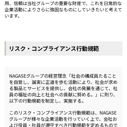
環境
用、信頼は当社グループの重要な財産で、これを日常的な
社会
企業活動によりさらに強固なものにしていきたいと考えて
ガバナンス
います。
サステナビリティデータ集
社会貢献活動
アスリート支援
外部評価とイニシアチブ
各種対照表
リスク・コンプライアンス行動規範
サステナビリティサイトについて
NAGASEグループの経営理念「社会の構成員たること
を自覚し、誠実に正道を歩む活動により、社会が求め
る製品とサービスを提供し、会社の発展を通じて、社
員の福祉の向上と社会への貢献に努める。」に則り、
以下の行動規範を制定し、実施する。
このリスク・コンプライアンス行動規範は、NAGASE
グループが様々な企業活動を行っていく上で、会社お
よび役員・社員が遵守すべき行動規範を定めるもので