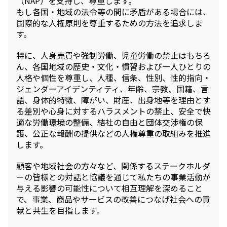
（NAP）を支持し、尊重します。
環境
もし各国・地域の法令等の間に矛盾がある場合には、
社会
国際的な人権原則を尊重するための方法を追求しま
ガバナンス
す。
サステナビリティデータ集
社会貢献活動
特に、人身売買や強制労働、児童労働の禁止はもちろ
アスリート支援
ん、各国地域の歴史・文化・慣習および一人ひとりの
外部評価とイニシアチブ
人格や個性を尊重し、人種、信条、性別、性的指向・
各種対照表
ジェンダーアイデンティティ、年齢、宗教、国籍、言
サステナビリティサイトについて
語、身体的特徴、障がい、財産、出身地等を理由とす
る差別や心身に対するハラスメントの禁止、安全で快
適な労働環境の整備、結社の自由と団体交渉権の保
護、公正な報酬の提供などの人権尊重の取組みを推進
します。
顧客や地域社会の方々など、関係するステークホルダ
ーの皆様との対話と協議を通じて私たちの事業活動が
与える影響の可能性について相互理解を深めること
で、事業、商品やサービスの改善につなげ社会への貢
献と共生を目指します。