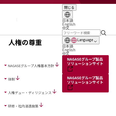
閉じる
企業情報
基本理念
トップメッセージ
日本語
English
経営方針・計画
中文
会社概要
組織図
人権の尊重
Language
役員・執行役員
日本語
国内・海外のNAGASEグループ
English
中文
長瀬産業の歩み
NAGASEグループ製品
ソリューションサイト
NAGASEグループ人権基本方針
NAGASEグループ製品
体制
ソリューションサイト
人権デュー・ディリジェンス
研修・社内浸透施策