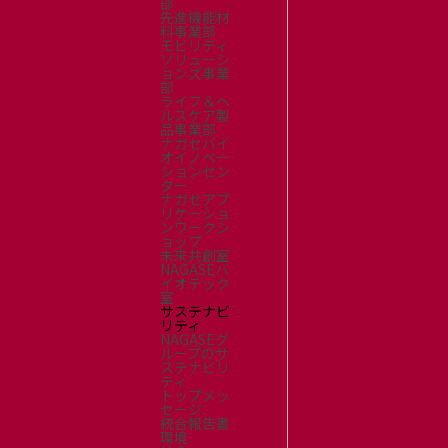
部
先進機能材
料事業部
モビリティ
ソリューシ
ョンズ事業
部
ライフ＆ヘ
ルスケア製
品事業部
ナガセバイ
オイノベー
ションセン
ター
ナガセアプ
リケーショ
ンワークシ
ョップ
未来共創室
NAGASEバ
イオテック
室
サステナビ
リティ
NAGASEグ
ループのサ
ステナビリ
ティ
トップメッ
セージ
統合報告書
環境