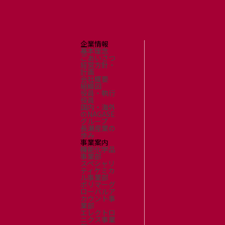
企業情報
基本理念
ごあいさつ
経営方針・
計画
会社概要
組織図
役員・執行
役員
国内・海外
のNAGASE
グループ
長瀬産業の
歩み
事業案内
機能化学品
事業部
スペシャリ
ティケミカ
ル事業部
ポリマーグ
ローバルア
カウント事
業部
エレクトロ
ニクス事業