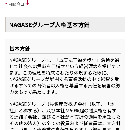
相談窓口
ニュース
2026年
2025年
NAGASEグループ人権基本方針
2024年
2023年
2022年
基本方針
2021年
2020年
NAGASEグループは、「誠実に正道を歩む」活動を通
2019年
じて社会への貢献を目指すという経営理念を掲げてい
2018年
ます。この理念を将来にわたり体現するために、
2017年
NAGASEグループが展開する事業活動の中で影響を受
2016年
けるすべての関係者の人権を尊重する責任を最善の努
2015年
力をもって果たします。
2014年
NAGASEグループ（長瀬産業株式会社（以下、「本
事業案内
社」と称する）、及び本社が50%超の議決権を有す
機能化学品事業部
る連結子会社、並びに本社が本方針の適用を承認した
スペシャリティケミカル事業部
その他の法人）の全ての役員および従業員は、本方針
ポリマーグローバルアカウント事業部
に基づき、人権尊重の責任を果たすよう努めます。ま