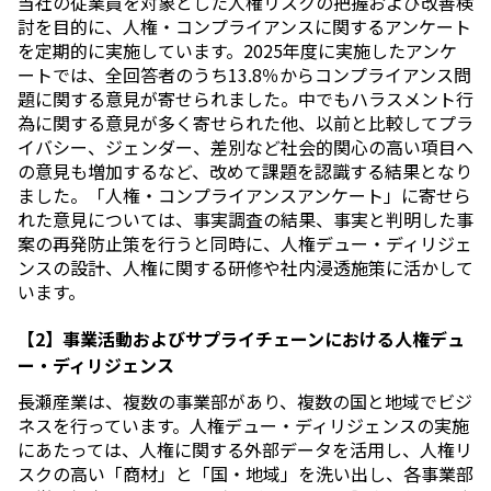
当社の従業員を対象とした人権リスクの把握および改善検
討を目的に、人権・コンプライアンスに関するアンケート
を定期的に実施しています。2025年度に実施したアンケ
ートでは、全回答者のうち13.8％からコンプライアンス問
題に関する意見が寄せられました。中でもハラスメント行
為に関する意見が多く寄せられた他、以前と比較してプラ
イバシー、ジェンダー、差別など社会的関心の高い項目へ
の意見も増加するなど、改めて課題を認識する結果となり
ました。「人権・コンプライアンスアンケート」に寄せら
れた意見については、事実調査の結果、事実と判明した事
案の再発防止策を行うと同時に、人権デュー・ディリジェ
ンスの設計、人権に関する研修や社内浸透施策に活かして
います。
【2】事業活動およびサプライチェーンにおける人権デュ
ー・ディリジェンス
長瀬産業は、複数の事業部があり、複数の国と地域でビジ
ネスを行っています。人権デュー・ディリジェンスの実施
にあたっては、人権に関する外部データを活用し、人権リ
スクの高い「商材」と「国・地域」を洗い出し、各事業部