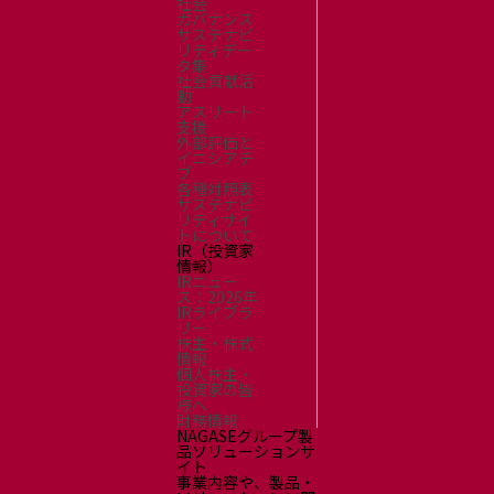
社会
ガバナンス
サステナビ
リティデー
タ集
社会貢献活
動
アスリート
支援
外部評価と
イニシアチ
ブ
各種対照表
サステナビ
リティサイ
トについて
IR（投資家
情報）
IRニュー
ス：2026年
IRライブラ
リー
株主・株式
情報
個人株主・
投資家の皆
様へ
財務情報
NAGASEグループ製
品ソリューションサ
イト
事業内容や、製品・