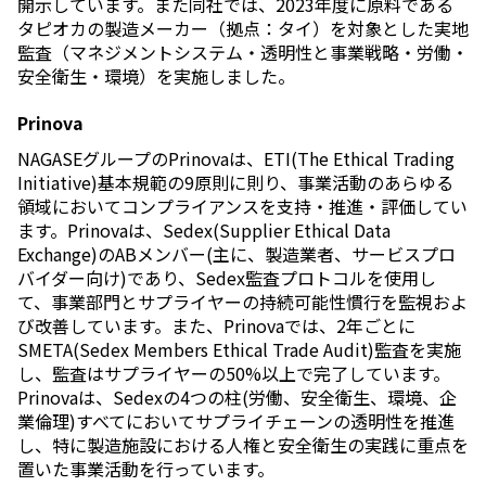
開示しています。また同社では、2023年度に原料である
タピオカの製造メーカー（拠点：タイ）を対象とした実地
監査（マネジメントシステム・透明性と事業戦略・労働・
安全衛生・環境）を実施しました。
Prinova
NAGASEグループのPrinovaは、ETI(The Ethical Trading
Initiative)基本規範の9原則に則り、事業活動のあらゆる
領域においてコンプライアンスを支持・推進・評価してい
ます。Prinovaは、Sedex(Supplier Ethical Data
Exchange)のABメンバー(主に、製造業者、サービスプロ
バイダー向け)であり、Sedex監査プロトコルを使用し
て、事業部門とサプライヤーの持続可能性慣行を監視およ
び改善しています。また、Prinovaでは、2年ごとに
SMETA(Sedex Members Ethical Trade Audit)監査を実施
し、監査はサプライヤーの50%以上で完了しています。
Prinovaは、Sedexの4つの柱(労働、安全衛生、環境、企
業倫理)すべてにおいてサプライチェーンの透明性を推進
し、特に製造施設における人権と安全衛生の実践に重点を
置いた事業活動を行っています。