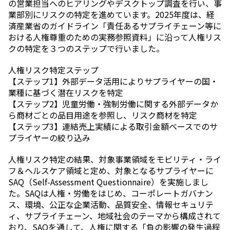
の営業担当へのヒアリングやデスクトップ調査を行い、事
業部別にリスクの特定を進めています。2025年度は、経
済産業省のガイドライン「責任あるサプライチェーン等に
おける人権尊重のための実務参照資料」に沿って人権リス
クの特定を３つのステップで行いました。
人権リスク特定ステップ
【ステップ1】外部データ活用によりサプライヤーの国・
業種に基づく潜在リスクを特定
【ステップ2】児童労働・強制労働に関する外部データか
ら商材ごとの品目用途を参照し、リスク商材を特定
【ステップ3】連結売上実績による取引金額ベースでのサ
プライヤーの絞り込み
人権リスク特定の結果、対象事業領域をモビリティ・ライ
フ＆ヘルスケア領域と定め、対象となるサプライヤーに
SAQ（Self-Assessment Questionnaire）を実施しまし
た。SAQは人権・労働をはじめ、コーポレートガバナン
ス、環境、公正な企業活動、品質安全、情報セキュリテ
ィ、サプライチェーン、地域社会のテーマから構成されて
おり、SAQを通して、人権に関する「負の影響の発生過程