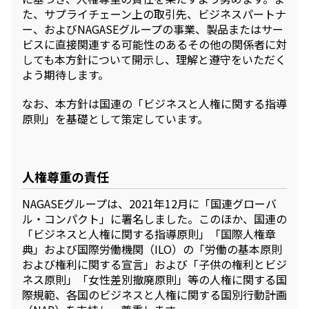
エレクトロニクス事業部
た、サプライチェーン上の取引先、ビジネスパートナ
先進機能材料事業部
ー、およびNAGASEグループの事業、製品またはサー
モビリティソリューションズ事業部
ビスに直接関連する可能性のあるその他の関係者に対
ライフ＆ヘルスケア製品事業部
しても本方針について開示し、理解と遵守をいただく
ナガセバイオイノベーションセンター
よう期待します。
ナガセアプリケーションワークショップ
未来共創室
なお、本方針は国連の「ビジネスと人権に関する指導
NAGASEバイオテック室
原則」を基礎として策定しています。
IR（投資家情報）
IRニュース：2026年
IRライブラリー
人権尊重の責任
個人株主・投資家の皆様へ
NAGASEグループは、2021年12月に「国連グローバ
株主・株式情報
ル・コンパクト」に署名しました。このほか、国連の
財務情報
「ビジネスと人権に関する指導原則」「国際人権章
典」および国際労働機関（ILO）の「労働の基本原則
サステナビリティ
および権利に関する宣言」および「子供の権利とビジ
NAGASEグループのサステナビリティ
ネス原則」「女性差別撤廃原則」等の人権に関する国
トップメッセージ
際規範、各国のビジネスと人権に関する国別行動計画
統合報告書