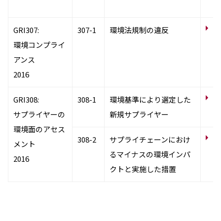
ル
サ
GRI307:
307-1
環境法規制の違反
染
環境コンプライ
環
アンス
2016
サ
GRI308:
308-1
環境基準により選定した
の
サプライヤーの
新規サプライヤー
環境面のアセス
サ
308-2
サプライチェーンにおけ
メント
に
るマイナスの環境インパ
2016
クトと実施した措置