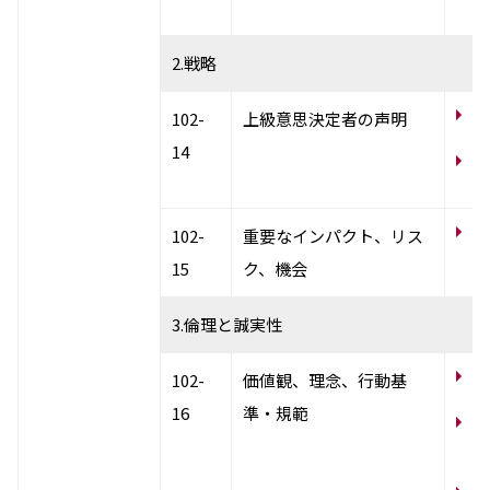
採用情報
ブ
新卒採用（総合・事務職）
キャリア採用
2.戦略
NAGASEグループ採用情報
企
102-
上級意思決定者の声明
14
サ
セ
N
102-
重要なインパクト、リス
テ
15
ク、機会
3.倫理と誠実性
企
102-
価値観、理念、行動基
16
準・規範
N
テ