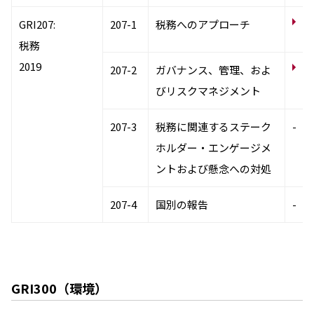
コ
GRI207:
207-1
税務へのアプローチ
ル
税務
2019
コ
207-2
ガバナンス、管理、およ
基
びリスクマネジメント
207-3
税務に関連するステーク
-
ホルダー・エンゲージメ
ントおよび懸念への対処
207-4
国別の報告
-
GRI300（環境）