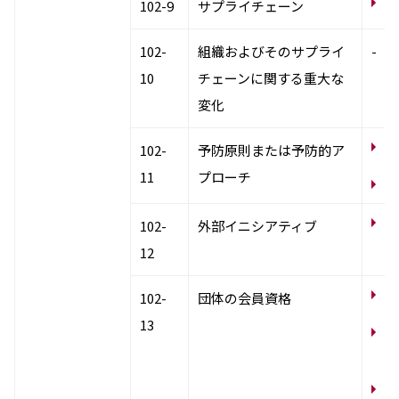
サ
環境
102-9
サプライチェーン
社会
ガバナンス
102-
組織およびそのサプライ
-
サステナビリティデータ集
10
チェーンに関する重大な
社会貢献活動
アスリート支援
変化
外部評価とイニシアチブ
各種対照表
環
102-
予防原則または予防的ア
サステナビリティサイトについて
11
プローチ
リ
外
102-
外部イニシアティブ
12
外
102-
団体の会員資格
13
顧
関
気