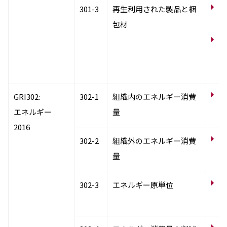
汚
301-3
再生利用された製品と梱
捗
包材
サ
染
系
ル
サ
GRI302:
302-1
組織内のエネルギー消費
候
エネルギー
量
使
2016
サ
302-2
組織外のエネルギー消費
候
量
た
サ
302-3
エネルギー原単位
候
単
サ