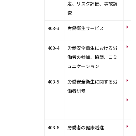
定、リスク評価、事故調
全
査
労
403-3
労働衛生サービス
経
労
403-4
労働安全衛生における労
安
働者の参加、協議、コミ
ュニケーション
労
403-5
労働安全衛生に関する労
災
働者研修
サ
働
生
労
403-6
労働者の健康増進
間