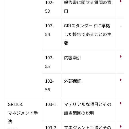
お
102-
報告書に関する質問の窓
53
口
102-
GRIスタンダードに準拠
-
54
した報告であることの主
張
G
102-
内容索引
ス
55
サ
102-
外部保証
ル
56
N
GRI103:
103-1
マテリアルな項目とその
テ
マネジメント手
該当範囲の説明
法
経
103-2
マネジメント手法とその