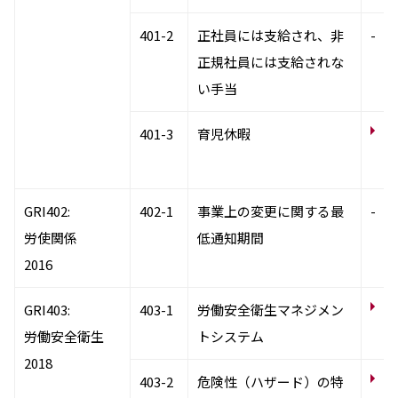
401-2
正社員には支給され、非
-
正規社員には支給されな
い手当
サ
401-3
育児休暇
働
制
GRI402:
402-1
事業上の変更に関する最
-
労使関係
低通知期間
2016
労
GRI403:
403-1
労働安全衛生マネジメン
安
労働安全衛生
トシステム
2018
労
403-2
危険性（ハザード）の特
ー