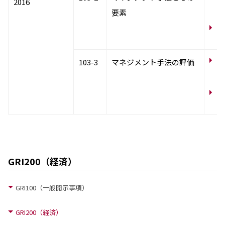
2016
会
要素
N
テ
経
103-3
マネジメント手法の評価
会
N
テ
GRI200（経済）
GRI100（一般開示事項）
GRI200（経済）