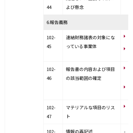
テ
44
よび懸念
6.報告義務
国
102-
連結財務諸表の対象にな
45
っている事業体
有
況
サ
102-
報告書の内容および項目
て
46
の該当範囲の確定
統
M
N
102-
マテリアルな項目のリス
テ
47
ト
102-
情報の再記述
-