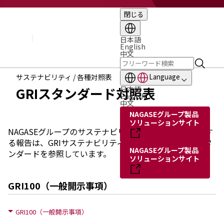
閉じる
企業情報
基本理念
トップメッセージ
日本語
English
経営方針・計画
中文
会社概要
組織図
サステナビリティ / 各種対照表
Language
役員・執行役員
GRIスタンダード対照表
日本語
国内・海外のNAGASEグループ
English
中文
長瀬産業の歩み
NAGASEグループ製品
ソリューションサイト
NAGASEグループのサステナビリティへの取り組みに関す
る報告は、GRIサステナビリティ・レポーティング・スタ
NAGASEグループ製品
ンダードを参照しています。
ソリューションサイト
GRI100（一般開示事項）
GRI100（一般開示事項）