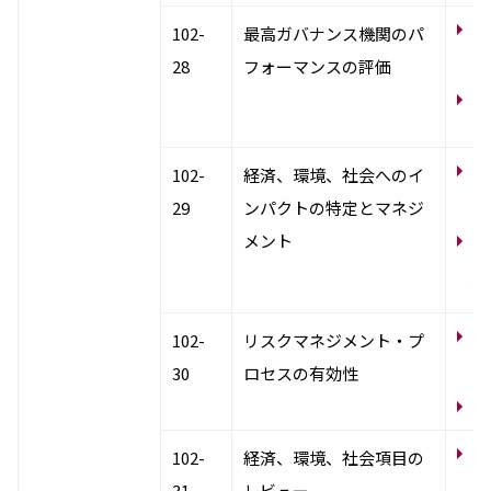
コ
102-
最高ガバナンス機関のパ
締
28
フォーマンスの評価
コ
バ
コ
102-
経済、環境、社会へのイ
ー
29
ンパクトの特定とマネジ
メント
N
テ
係
コ
102-
リスクマネジメント・プ
ー
30
ロセスの有効性
リ
コ
102-
経済、環境、社会項目の
ー
31
レビュー