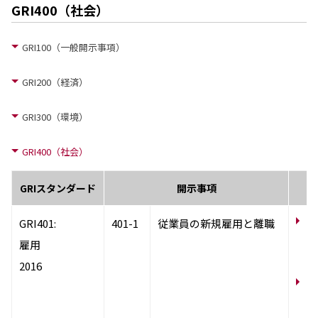
GRI400（社会）
GRI100（一般開示事項）
GRI200（経済）
GRI300（環境）
GRI400（社会）
GRIスタンダード
開示事項
サ
GRI401:
401-1
従業員の新規雇用と離職
働
雇用
採
2016
サ
働
員