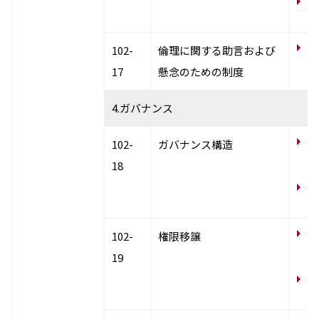
コ
え
コ
102-
倫理に関する助言および
度
17
懸念のための制度
4.ガバナンス
コ
102-
ガバナンス構造
ー
18
N
テ
コ
102-
権限移譲
ー
19
N
テ