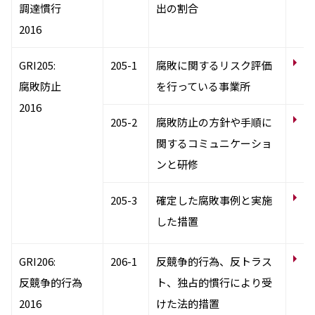
調達慣行
出の割合
2016
コ
GRI205:
205-1
腐敗に関するリスク評価
関
腐敗防止
を行っている事業所
2016
コ
205-2
腐敗防止の方針や手順に
つ
関するコミュニケーショ
ンと研修
サ
205-3
確定した腐敗事例と実施
【
した措置
金
サ
GRI206:
206-1
反競争的行為、反トラス
【
反競争的行為
ト、独占的慣行により受
金
2016
けた法的措置