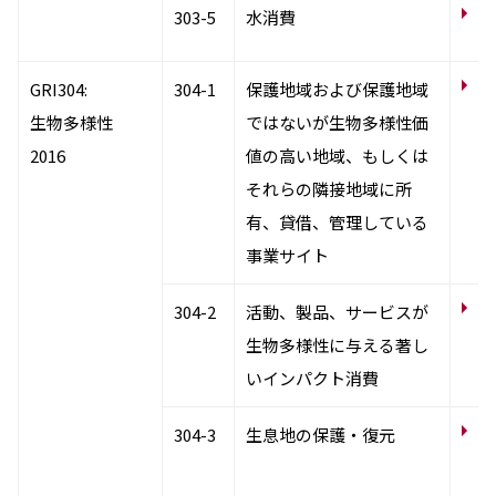
サ
303-5
水消費
資
自
GRI304:
304-1
保護地域および保護地域
事
生物多様性
ではないが生物多様性価
り
2016
値の高い地域、もしくは
それらの隣接地域に所
有、貸借、管理している
事業サイト
自
304-2
活動、製品、サービスが
標
生物多様性に与える著し
いインパクト消費
自
304-3
生息地の保護・復元
事
の