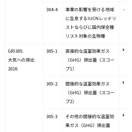
304-4
事業の影響を受ける地域
-
に生息するIUCNレッドリ
ストならびに国内保全種
リスト対象の生物種
サ
GRI305:
305-1
直接的な温室効果ガス
候
大気への排出
（GHG）排出量（スコー
ス
2016
プ1）
サ
305-2
間接的な温室効果ガス
【
（GHG）排出量（スコー
効
プ2）
サ
305-3
その他の間接的な温室効
【
果ガス（GHG）排出量
効