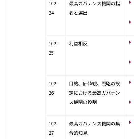
コ
102-
最高ガバナンス機関の指
ー
24
名と選出
コ
バ
コ
102-
利益相反
締
25
コ
バ
コ
102-
目的、価値観、戦略の設
ー
26
定における最高ガバナン
ス機関の役割
N
テ
コ
102-
最高ガバナンス機関の集
27
合的知見