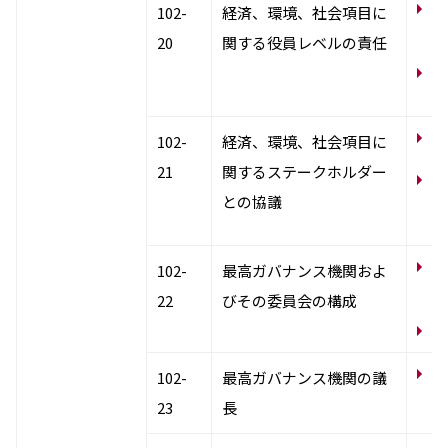
コ
102-
経済、環境、社会項目に
ー
20
関する役員レベルの責任
N
テ
コ
102-
経済、環境、社会項目に
21
関するステークホルダー
N
との協議
テ
係
コ
102-
最高ガバナンス機関およ
ー
22
びその委員会の構成
役
コ
102-
最高ガバナンス機関の議
バ
23
長