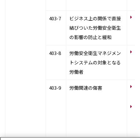
り
サ
403-7
ビジネス上の関係で直接
ー
結びついた労働安全衛生
ト
の影響の防止と緩和
労
403-8
労働安全衛生マネジメン
的
トシステムの対象となる
労働者
労
403-9
労働関連の傷害
り
サ
働
発
害