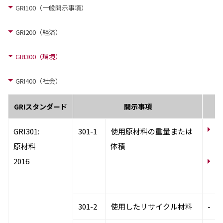
GRI100（一般開示事項）
GRI200（経済）
GRI300（環境）
GRI400（社会）
GRIスタンダード
開示事項
汚
GRI301:
301-1
使用原材料の重量または
捗
原材料
体積
2016
サ
染
原
301-2
使用したリサイクル材料
-