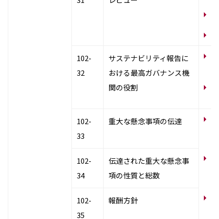
リ
気
コ
102-
サステナビリティ報告に
ー
32
おける最高ガバナンス機
関の役割
N
テ
コ
102-
重大な懸念事項の伝達
基
33
コ
102-
伝達された重大な懸念事
基
34
項の性質と総数
コ
102-
報酬方針
員
35