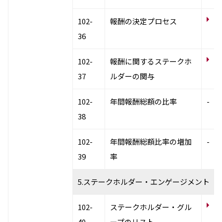
コ
102-
報酬の決定プロセス
員
36
コ
102-
報酬に関するステークホ
員
37
ルダーの関与
102-
年間報酬総額の比率
-
38
102-
年間報酬総額比率の増加
-
39
率
5.ステークホルダー・エンゲージメント
N
102-
ステークホルダー・グル
テ
40
ープのリスト