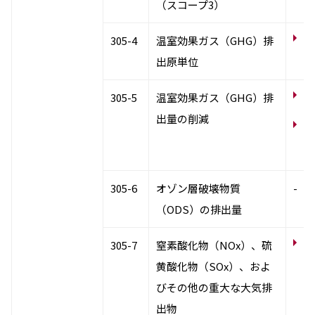
（スコープ3）
サ
305-4
温室効果ガス（GHG）排
【
出原単位
気
305-5
温室効果ガス（GHG）排
出量の削減
サ
【
効
305-6
オゾン層破壊物質
-
（ODS）の排出量
サ
305-7
窒素酸化物（NOx）、硫
【
黄酸化物（SOx）、およ
量
びその他の重大な大気排
出物