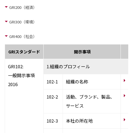
GRI200（経済）
ニュース
2026年
GRI300（環境）
2025年
2024年
2023年
GRI400（社会）
2022年
2021年
GRIスタンダード
開示事項
2020年
2019年
GRI102:
1.組織のプロフィール
2018年
一般開示事項
2017年
会
102-1
組織の名称
2016年
2016
2015年
2014年
事
102-2
活動、ブランド、製品、
サービス
事業案内
機能化学品事業部
会
102-3
本社の所在地
スペシャリティケミカル事業部
ポリマーグローバルアカウント事業部