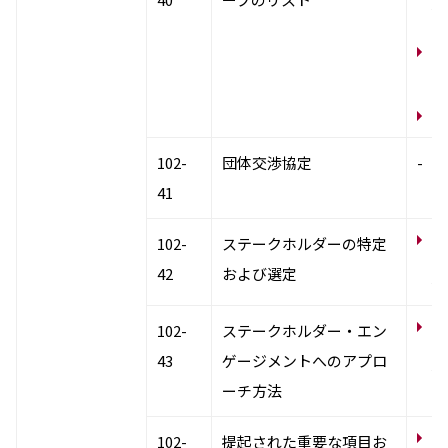
係
社
画
ア
102-
団体交渉協定
-
41
N
102-
ステークホルダーの特定
テ
42
および選定
係
N
102-
ステークホルダー・エン
テ
43
ゲージメントへのアプロ
係
ーチ方法
N
102-
提起された重要な項目お