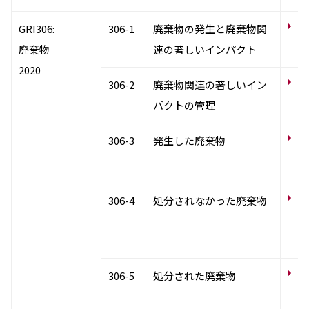
汚
GRI306:
306-1
廃棄物の発生と廃棄物関
考
廃棄物
連の著しいインパクト
2020
汚
306-2
廃棄物関連の著しいイン
考
パクトの管理
サ
306-3
発生した廃棄物
染
産
サ
306-4
処分されなかった廃棄物
染
系
ル
サ
306-5
処分された廃棄物
染
系