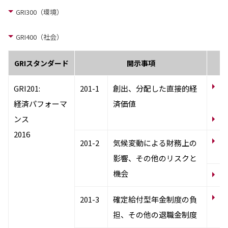
GRI300（環境）
GRI400（社会）
GRIスタンダード
開示事項
有
GRI201:
201-1
創出、分配した直接的経
(p
経済パフォーマ
済価値
ンス
社
2016
N
201-2
気候変動による財務上の
テ
影響、その他のリスクと
機会
気
有
201-3
確定給付型年金制度の負
担、その他の退職金制度