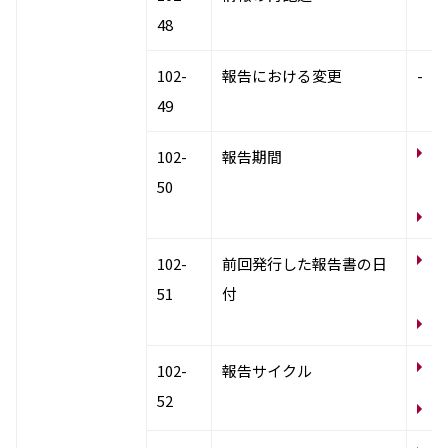
48
102-
報告における変更
-
49
統
102-
報告期間
(p
50
サ
統
102-
前回発行した報告書の日
(p
51
付
サ
統
102-
報告サイクル
52
サ