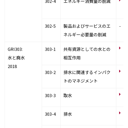
302-4
エネルギー消費量の削減
候
使
302-5
製品およびサービスのエ
-
ネルギー必要量の削減
水
GRI303:
303-1
共有資源としての水との
水と廃水
相互作用
2018
水
303-2
排水に関連するインパク
トのマネジメント
サ
303-3
取水
資
サ
303-4
排水
資