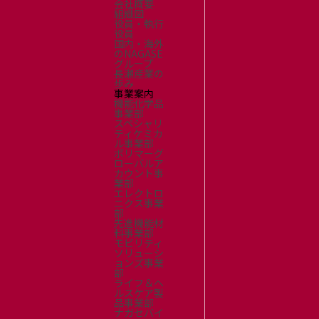
会社概要
組織図
役員・執行
役員
国内・海外
のNAGASE
グループ
長瀬産業の
歩み
事業案内
機能化学品
事業部
スペシャリ
ティケミカ
ル事業部
ポリマーグ
ローバルア
カウント事
業部
エレクトロ
ニクス事業
部
先進機能材
料事業部
モビリティ
ソリューシ
ョンズ事業
部
ライフ＆ヘ
ルスケア製
品事業部
ナガセバイ