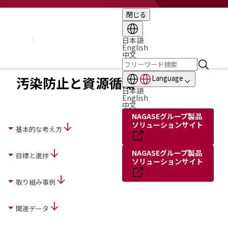
閉じる
企業情報
基本理念
トップメッセージ
日本語
English
経営方針・計画
中文
会社概要
組織図
汚染防止と資源循環
Language
役員・執行役員
日本語
国内・海外のNAGASEグループ
English
中文
長瀬産業の歩み
NAGASEグループ製品
ソリューションサイト
基本的な考え方
NAGASEグループ製品
目標と進捗
ソリューションサイト
取り組み事例
関連データ