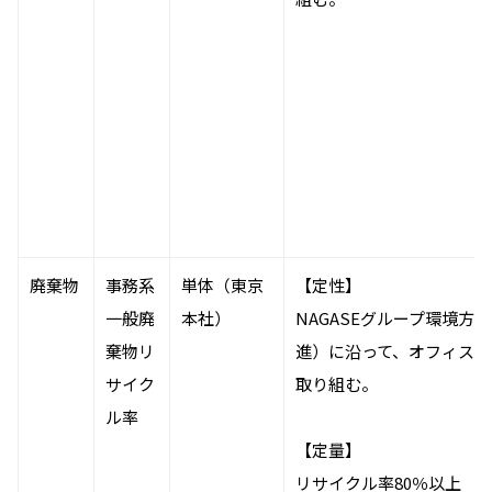
環境
社会
ガバナンス
サステナビリティデータ集
社会貢献活動
アスリート支援
外部評価とイニシアチブ
各種対照表
サステナビリティサイトについて
廃棄物
事務系
単体（東京
【定性】
一般廃
本社）
NAGASEグループ環境方
棄物リ
進）に沿って、オフィス
サイク
取り組む。
ル率
【定量】
リサイクル率80％以上