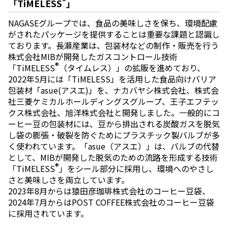
®
「TiMELESS
」
NAGASEグループでは、食品の美味しさを保ち、環境配慮
がされたパッケージを提供することは重要な課題と認識し
ております。長瀬産業は、包装材などの制作・販売を行う
株式会社MIBが開発したガスコントロール技術
®
「TiMELESS
（タイムレス）」の拡販を進めており、
2022年5月には「TiMELESS」を活用した食品向けバリア
包装材「asue(アスエ)」を、ナカバヤシ株式会社、株式会
社三菱ケミカルホールディングスグループ、王子エフテッ
クス株式会社、旭洋株式会社と開発しました。一般的にコ
ーヒー豆の包装材には、豆から排出される炭酸ガスを脱気
し袋の膨張・破裂を防ぐためにプラスチック製バルブが多
く使われています。「asue（アスエ）」は、バルブの代替
として、MIBが開発した脱気のための流路を形成する技術
®
「TiMELESS
」をシール部分に採用し、環境へのやさし
さと美味しさを両立しています。
2023年8月からは猿田彦珈琲株式会社のコーヒー豆袋、
2024年7月からはPOST COFFEE株式会社のコーヒー豆袋
に採用されています。