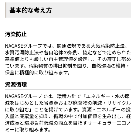
基本的な考え方
ニュース
2026年
2025年
2024年
汚染防止
2023年
2022年
NAGASEグループでは、関連法規である大気汚染防止法、
2021年
水質汚濁防止法や各自治体の条例、協定などで定められた
2020年
基準値よりも厳しい自主管理値を設定し、その遵守に努め
2019年
ています。汚染物質の排出抑制を図り、自然環境の維持・
2018年
保全に積極的に取り組みます。
2017年
資源循環
2016年
2015年
NAGASEグループでは、環境方針で「エネルギー・水の節
2014年
減をはじめとした省資源および廃棄物の削減・リサイクル
に取り組む」ことを掲げています。資源・エネルギーの投
事業案内
入量と廃棄量を抑え、循環の中で付加価値を生み出し、経
機能化学品事業部
済成長と環境負荷低減の両立を目指すサーキュラーエコノ
スペシャリティケミカル事業部
ミーに取り組みます。
ポリマーグローバルアカウント事業部