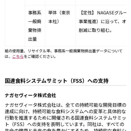
採用情報
新卒採用（総合・事務職）
事務系
単体（東京
【定性】 NAGASEグル
キャリア採用
一般廃
本社）
事業推進）に沿って、オ
NAGASEグループ採用情報
棄物排
削減に取り組む。
出量
紙の使用量、リサイクル率、事務系一般廃棄物排出量データについて
は、
こちら
をご確認ください。
国連食料システムサミット（FSS）への支持
ナガセヴィータ株式会社
ナガセヴィータ株式会社は、全ての持続可能な開発目標の
達成に向け、持続可能な食料システムへの変革と具体的な
行動を推進するために開催される国連食料システムサミッ
ト（FSS）への支持を表明しています。同社は、すべての
生命の健康と未来の食を豊かにするため、持続的な食料シ