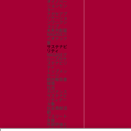
オイノベー
ションセン
ター
ナガセアプ
リケーショ
ンワークシ
ョップ
未来共創室
NAGASEバ
イオテック
室
サステナビ
リティ
NAGASEグ
ループのサ
ステナビリ
ティ
トップメッ
セージ
統合報告書
環境
社会
ガバナンス
サステナビ
リティデー
タ集
社会貢献活
動
アスリート
支援
外部評価と
イニシアチ