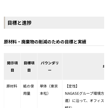
エレクトロニクス事業部
先進機能材料事業部
モビリティソリューションズ事業部
ライフ＆ヘルスケア製品事業部
目標と進捗
ナガセバイオイノベーションセンター
ナガセアプリケーションワークショップ
未来共創室
NAGASEバイオテック室
原材料・廃棄物の削減のための目標と実績
IR（投資家情報）
IRニュース：2026年
IRライブラリー
開示項
目標項
バウンダリ
個人株主・投資家の皆様へ
年
目
目
ー
株主・株式情報
財務情報
原材料
紙の使
単体（東京
【定性】
サステナビリティ
用量
本社）
NAGASEグループ環境方
NAGASEグループのサステナビリティ
トップメッセージ
進）に沿って、オフィス
統合報告書
組む。