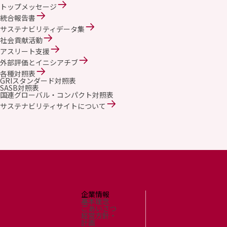
トップメッセージ
統合報告書
サステナビリティデータ集
社会貢献活動
アスリート支援
外部評価とイニシアチブ
各種対照表
GRIスタンダード対照表
SASB対照表
国連グローバル・コンパクト対照表
サステナビリティサイトについて
企業情報
基本理念
ごあいさつ
経営方針・
計画