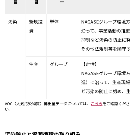
目
目
ー
汚染
新規投
単体
NAGASEグループ環境方
資
沿って、事業活動の推進に
抑制など汚染の防止に努
その他法規制等を順守す
生産
グループ
【定性】
NAGASEグループ環境方
進）に沿って、生産現場
ど汚染の防止に努め、生
VOC（大気汚染物質）排出量データについては、
こちら
をご確認くださ
い。
汚染防止と資源循環の取り組み