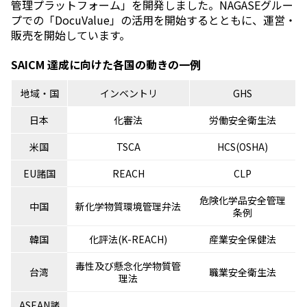
管理プラットフォーム」を開発しました。NAGASEグルー
プでの「DocuValue」の活用を開始するとともに、運営・
販売を開始しています。
SAICM 達成に向けた各国の動きの一例
地域・国
インベントリ
GHS
日本
化審法
労働安全衛生法
米国
TSCA
HCS(OSHA)
EU諸国
REACH
CLP
危険化学品安全管理
中国
新化学物質環境管理弁法
条例
韓国
化評法(K-REACH)
産業安全保健法
毒性及び懸念化学物質管
台湾
職業安全衛生法
理法
ASEAN諸