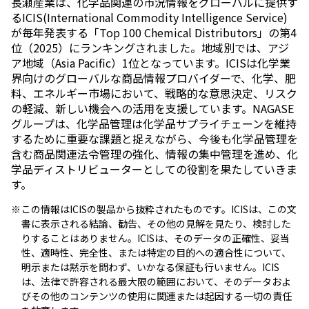
長瀬産業は、化学品関連の市況情報をグローバルに提供す
るICIS(International Commodity Intelligence Service)
が毎年発表する「Top 100 Chemical Distributors」の第4
位（2025）にランキングされました。地域別では、アジ
ア地域（Asia Pacific）1位となっています。ICISは化学業
界向けのグローバルな商品情報プロバイダーで、化学、肥
料、エネルギー市場において、戦略的な意思決定、リスク
の軽減、新しい機会への活用を支援しています。NAGASE
グループは、化学品管理は化学品サプライチェーンを維持
するために重要な課題と捉えながら、今後も化学品管理を
含む商品関連法令管理の強化、情報の集中管理を進め、化
学品ディストリビューターとしての役割を果たしていきま
す。
※
この情報はICISの製品から抜粋されたものです。ICISは、この文
書に表示される結論、勧告、その他の見解を見たり、検討した
りすることはありません。ICISは、そのデータの正確性、妥当
性、適時性、完全性、または特定の目的への適合性について、
明示または黙示を問わず、いかなる保証も行いません。ICIS
は、法律で許容される最大限の範囲において、そのデータおよ
びその他のコンテンツの使用に関連または起因する一切の責任