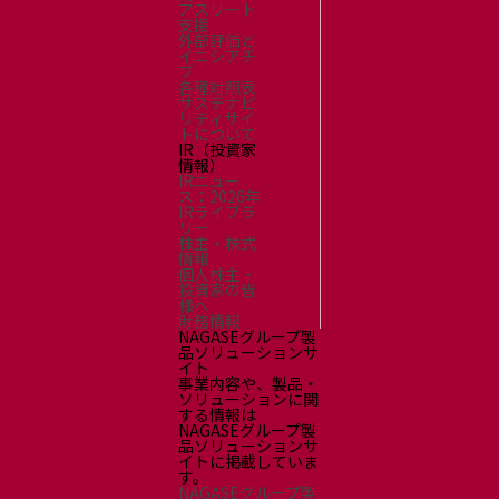
アスリート
支援
外部評価と
イニシアチ
ブ
各種対照表
サステナビ
リティサイ
トについて
IR（投資家
情報）
IRニュー
ス：2026年
IRライブラ
リー
株主・株式
情報
個人株主・
投資家の皆
様へ
財務情報
NAGASEグループ製
品ソリューションサ
イト
事業内容や、製品・
ソリューションに関
する情報は
NAGASEグループ製
品ソリューションサ
イトに掲載していま
す。
NAGASEグループ製