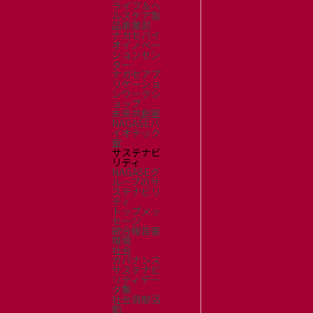
ライフ＆ヘ
ルスケア製
品事業部
ナガセバイ
オイノベー
ションセン
ター
ナガセアプ
リケーショ
ンワークシ
ョップ
未来共創室
NAGASEバ
イオテック
室
サステナビ
リティ
NAGASEグ
ループのサ
ステナビリ
ティ
トップメッ
セージ
統合報告書
環境
社会
ガバナンス
サステナビ
リティデー
タ集
社会貢献活
動