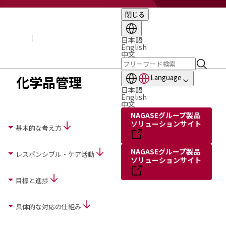
閉じる
企業情報
基本理念
トップメッセージ
日本語
English
経営方針・計画
中文
会社概要
組織図
化学品管理
Language
役員・執行役員
日本語
国内・海外のNAGASEグループ
English
中文
長瀬産業の歩み
NAGASEグループ製品
ソリューションサイト
基本的な考え方
NAGASEグループ製品
レスポンシブル・ケア活動
ソリューションサイト
目標と進捗
具体的な対応の仕組み