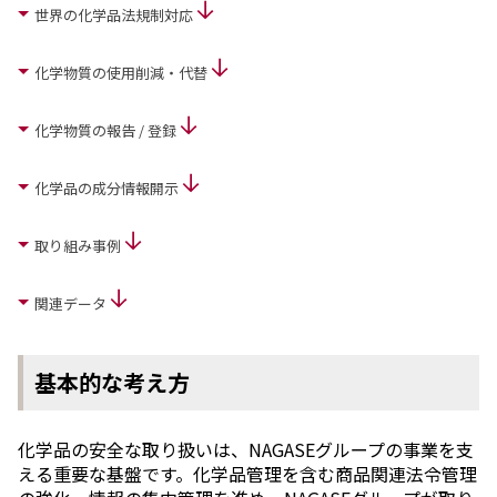
世界の化学品法規制対応
ニュース
2026年
化学物質の使用削減・代替
2025年
2024年
化学物質の報告 / 登録
2023年
2022年
2021年
化学品の成分情報開示
2020年
2019年
取り組み事例
2018年
2017年
関連データ
2016年
2015年
2014年
基本的な考え方
事業案内
機能化学品事業部
化学品の安全な取り扱いは、NAGASEグループの事業を支
スペシャリティケミカル事業部
える重要な基盤です。化学品管理を含む商品関連法令管理
ポリマーグローバルアカウント事業部