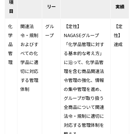
項
採用情報
リー
実績
新卒採用（総合・事務職）
目
キャリア採用
NAGASEグループ採用情報
化
関連法
グル
【定性】
【定
学
令・規制
ープ
NAGASEグループ
性】
品
およびす
「化学品管理に対す
達成
管
べての化
る基本的な考え方」
理
学品に適
に沿って、化学品管
切に対応
理を含む商品関連法
する管理
令管理の強化、情報
体制
の集中管理を進め、
グループが取り扱う
全商品について関連
法令・規制に適切に
対応する管理体制を
整える。