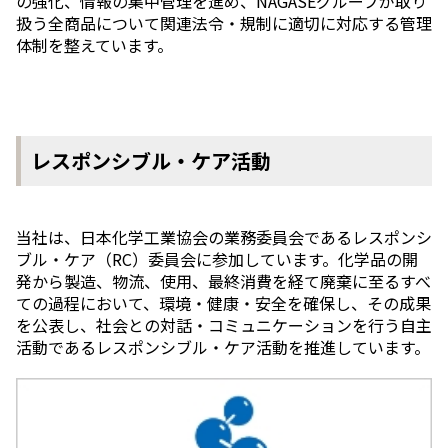
の強化、情報の集中管理を進め、NAGASEグループが取り
エレクトロニクス事業部
扱う全商品について関連法令・規制に適切に対応する管理
先進機能材料事業部
体制を整えています。
モビリティソリューションズ事業部
ライフ＆ヘルスケア製品事業部
ナガセバイオイノベーションセンター
ナガセアプリケーションワークショップ
未来共創室
レスポンシブル・ケア活動
NAGASEバイオテック室
IR（投資家情報）
IRニュース：2026年
当社は、日本化学工業協会の業務委員会であるレスポンシ
IRライブラリー
ブル・ケア（RC）委員会に参加しています。化学品の開
個人株主・投資家の皆様へ
発から製造、物流、使用、最終消費を経て廃棄に至るすべ
株主・株式情報
ての過程において、環境・健康・安全を確保し、その成果
財務情報
を公表し、社会との対話・コミュニケーションを行う自主
活動であるレスポンシブル・ケア活動を推進しています。
サステナビリティ
NAGASEグループのサステナビリティ
トップメッセージ
統合報告書