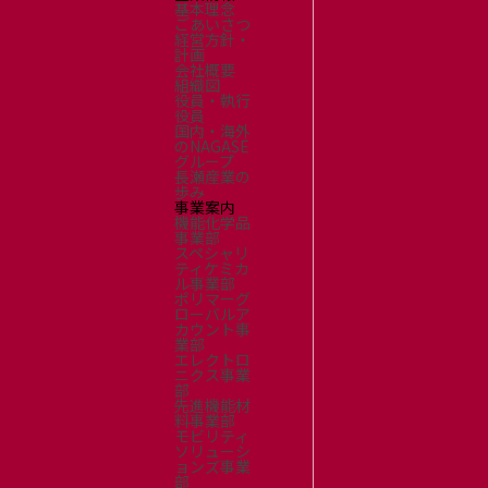
基本理念
ごあいさつ
経営方針・
計画
会社概要
組織図
役員・執行
役員
国内・海外
のNAGASE
グループ
長瀬産業の
歩み
事業案内
機能化学品
事業部
スペシャリ
ティケミカ
ル事業部
ポリマーグ
ローバルア
カウント事
業部
エレクトロ
ニクス事業
部
先進機能材
料事業部
モビリティ
ソリューシ
ョンズ事業
部