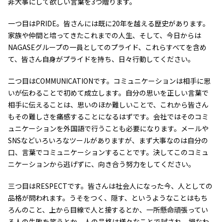
非大事にして欲しい言葉を3つ贈ります。
一つ目はPRIDE。皆さんには既に20年を越える歴史があります。
家族や仲間と培ってきたこれまでの人生、そして、今日からは
NAGASEグループの一員としてのプライド、これらすべてを含め
て、皆さん自身がプライドを持ち、日々行動してください。
二つ目はCOMMUNICATIONです。コミュニケーションは相手に思
いが伝わることで初めて成立します。自分の思いを正しい言葉で
相手に伝えることは、思いのほか難しいことで、これから皆さん
もその難しさを痛感することになるはずです。会社ではそのコミ
ュニケーションを外国語で行うことも必要になります。メールや
SNSなどいろいろなツールがありますが、まず大事なのは自分の
口、言葉でコミュニケーションすることです。決してこのコミュ
ニケーションから逃げずに、向き合う努力をしてください。
三つ目はRESPECTです。皆さんは社会人になった今、人としての
品格が問われます。うそをつく、隠す、というようなことはもち
ろんのこと、上から目線で人と接するとか、一所懸命頑張ってい
る人の失敗を笑うとか、人の品格は様々なことで試され、損なわ