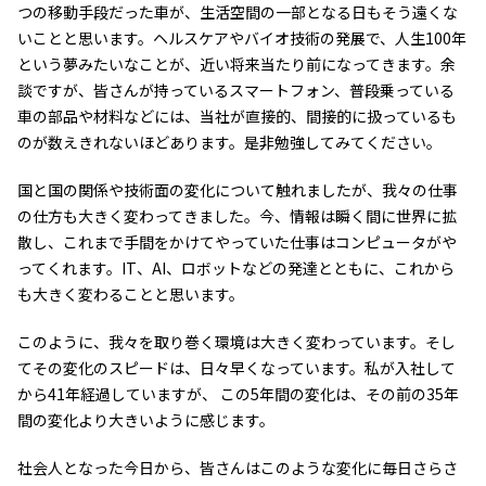
エレクトロニクス事業部
つの移動手段だった車が、生活空間の一部となる日もそう遠くな
先進機能材料事業部
いことと思います。ヘルスケアやバイオ技術の発展で、人生100年
モビリティソリューションズ事業部
という夢みたいなことが、近い将来当たり前になってきます。余
ライフ＆ヘルスケア製品事業部
談ですが、皆さんが持っているスマートフォン、普段乗っている
ナガセバイオイノベーションセンター
車の部品や材料などには、当社が直接的、間接的に扱っているも
ナガセアプリケーションワークショップ
のが数えきれないほどあります。是非勉強してみてください。
未来共創室
NAGASEバイオテック室
国と国の関係や技術面の変化について触れましたが、我々の仕事
の仕方も大きく変わってきました。今、情報は瞬く間に世界に拡
IR（投資家情報）
散し、これまで手間をかけてやっていた仕事はコンピュータがや
IRニュース：2026年
ってくれます。IT、AI、ロボットなどの発達とともに、これから
IRライブラリー
も大きく変わることと思います。
個人株主・投資家の皆様へ
株主・株式情報
このように、我々を取り巻く環境は大きく変わっています。そし
財務情報
てその変化のスピードは、日々早くなっています。私が入社して
から41年経過していますが、 この5年間の変化は、その前の35年
サステナビリティ
間の変化より大きいように感じます。
NAGASEグループのサステナビリティ
トップメッセージ
社会人となった今日から、皆さんはこのような変化に毎日さらさ
統合報告書