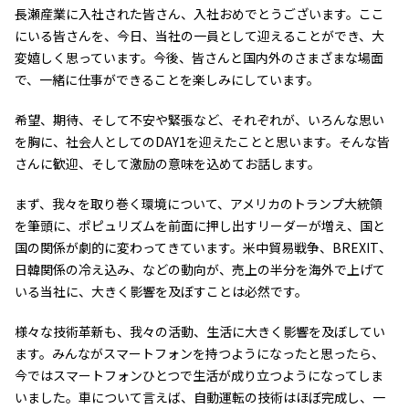
長瀬産業に入社された皆さん、入社おめでとうございます。ここ
ニュース
にいる皆さんを、今日、当社の一員として迎えることができ、大
2026年
変嬉しく思っています。今後、皆さんと国内外のさまざまな場面
2025年
で、一緒に仕事ができることを楽しみにしています。
2024年
2023年
希望、期待、そして不安や緊張など、それぞれが、いろんな思い
2022年
を胸に、社会人としてのDAY1を迎えたことと思います。そんな皆
2021年
さんに歓迎、そして激励の意味を込めてお話します。
2020年
2019年
まず、我々を取り巻く環境について、アメリカのトランプ大統領
2018年
を筆頭に、ポピュリズムを前面に押し出すリーダーが増え、国と
2017年
国の関係が劇的に変わってきています。米中貿易戦争、BREXIT、
2016年
日韓関係の冷え込み、などの動向が、売上の半分を海外で上げて
2015年
いる当社に、大きく影響を及ぼすことは必然です。
2014年
様々な技術革新も、我々の活動、生活に大きく影響を及ぼしてい
事業案内
ます。みんながスマートフォンを持つようになったと思ったら、
機能化学品事業部
今ではスマートフォンひとつで生活が成り立つようになってしま
スペシャリティケミカル事業部
ポリマーグローバルアカウント事業部
いました。車について言えば、自動運転の技術はほぼ完成し、一