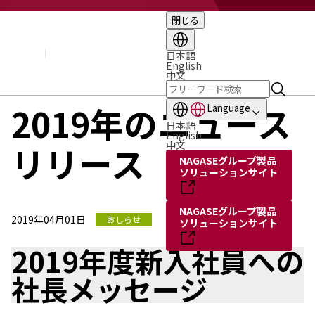
閉じる
企業情報
基本理念
トップメッセージ
日本語
English
経営方針・計画
中文
会社概要
組織図
2019年のニュース
Language
役員・執行役員
日本語
国内・海外のNAGASEグループ
English
中文
リリース
長瀬産業の歩み
NAGASEグループ製品
ソリューションサイト
NAGASEグループ製品
2019年04月01日
おしらせ
ソリューションサイト
2019年度新入社員への
社長メッセージ