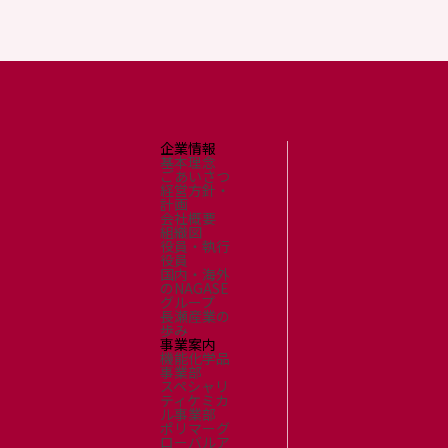
企業情報
基本理念
ごあいさつ
経営方針・
計画
会社概要
組織図
役員・執行
役員
国内・海外
のNAGASE
グループ
長瀬産業の
歩み
事業案内
機能化学品
事業部
スペシャリ
ティケミカ
ル事業部
ポリマーグ
ローバルア