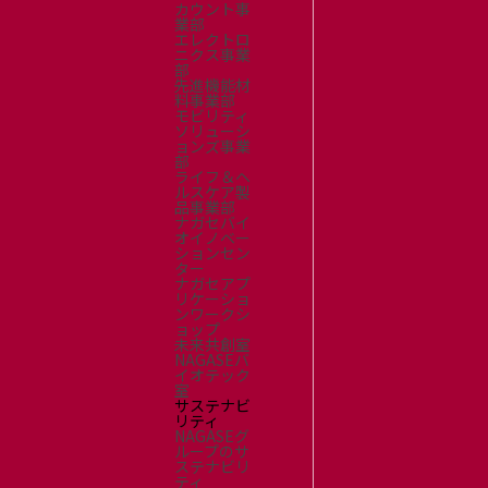
カウント事
業部
エレクトロ
ニクス事業
部
先進機能材
料事業部
モビリティ
ソリューシ
ョンズ事業
部
ライフ＆ヘ
ルスケア製
品事業部
ナガセバイ
オイノベー
ションセン
ター
ナガセアプ
リケーショ
ンワークシ
ョップ
未来共創室
NAGASEバ
イオテック
室
サステナビ
リティ
NAGASEグ
ループのサ
ステナビリ
ティ