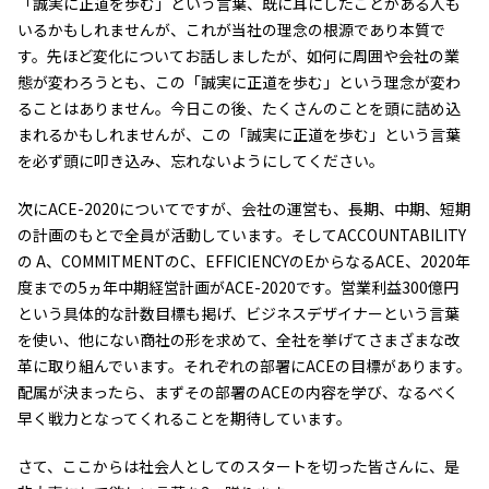
「誠実に正道を歩む」という言葉、既に耳にしたことがある人も
採用情報
いるかもしれませんが、これが当社の理念の根源であり本質で
新卒採用（総合・事務職）
キャリア採用
す。先ほど変化についてお話しましたが、如何に周囲や会社の業
NAGASEグループ採用情報
態が変わろうとも、この「誠実に正道を歩む」という理念が変わ
ることはありません。今日この後、たくさんのことを頭に詰め込
まれるかもしれませんが、この「誠実に正道を歩む」という言葉
を必ず頭に叩き込み、忘れないようにしてください。
次にACE-2020についてですが、会社の運営も、長期、中期、短期
の計画のもとで全員が活動しています。そしてACCOUNTABILITY
の A、COMMITMENTのC、EFFICIENCYのEからなるACE、2020年
度までの5ヵ年中期経営計画がACE-2020です。営業利益300億円
という具体的な計数目標も掲げ、ビジネスデザイナーという言葉
を使い、他にない商社の形を求めて、全社を挙げてさまざまな改
革に取り組んでいます。それぞれの部署にACEの目標があります。
配属が決まったら、まずその部署のACEの内容を学び、なるべく
早く戦力となってくれることを期待しています。
さて、ここからは社会人としてのスタートを切った皆さんに、是