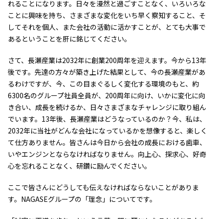
環境
れることになります。日々を漫然と過ごすことなく、いろいろな
社会
ことに興味を持ち、さまざまな変化をいち早く察知すること、そ
ガバナンス
してそれを個人、また会社の活動に活かすことが、とても大事で
サステナビリティデータ集
あるということを肝に銘じてください。
社会貢献活動
アスリート支援
さて、長瀬産業は2032年に創業200周年を迎えます。今から13年
外部評価とイニシアチブ
後です。先達の方々が築き上げた結果として、今の長瀬産業があ
各種対照表
るわけですが、今、この目まぐるしく変化する環境のもと、約
サステナビリティサイトについて
6300名のグループ社員全員が、200周年に向け、いかに変化に向
き合い、成長を続けるか、日々さまざまなチャレンジに取り組ん
でいます。13年後、長瀬産業はどうなっているのか？今、私は、
2032年に当社がどんな会社になっているかを想像すると、楽しく
て仕方ありません。皆さんは今日から会社の成長における歯車、
いやエンジンとならなければなりません。向上心、探求心、好奇
心を忘れることなく、研鑽に励んでください。
ここで皆さんにどうしても伝えなければならないことがありま
す。NAGASEグループの「理念」についてです。