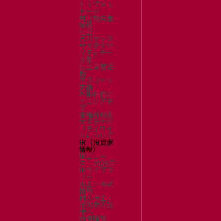
トップメッ
セージ
統合報告書
環境
社会
ガバナンス
サステナビ
リティデー
タ集
社会貢献活
動
アスリート
支援
外部評価と
イニシアチ
ブ
各種対照表
サステナビ
リティサイ
トについて
IR（投資家
情報）
IRニュー
ス：2026年
IRライブラ
リー
株主・株式
情報
個人株主・
投資家の皆
様へ
財務情報